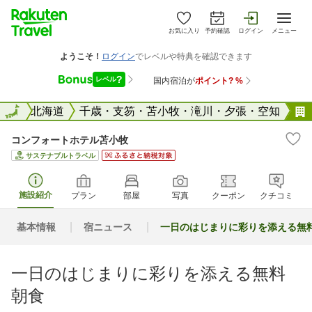
お気に入り
予約確認
ログイン
メニュー
全国
全国
北海道
千歳・支笏・苫小牧・滝川・夕張・空知
コンフォートホテル苫小牧
サステナブルトラベル
施設紹介
プラン
部屋
写真
クーポン
クチコミ
基本情報
宿ニュース
一日のはじまりに彩りを添える無
一日のはじまりに彩りを添える無料
朝食