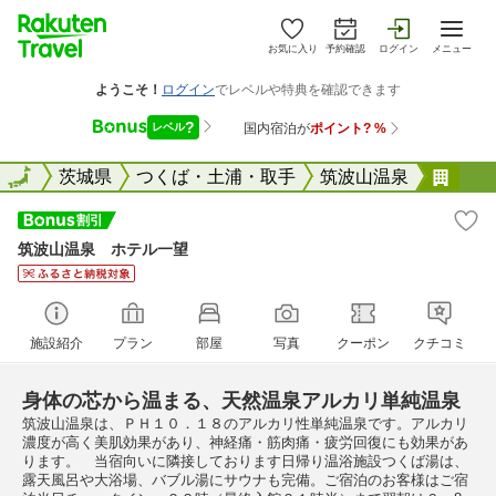
お気に入り
予約確認
ログイン
メニュー
全国
全国
茨城県
つくば・土浦・取手
筑波山温泉
筑波
筑波山温泉 ホテル一望
施設紹介
プラン
部屋
写真
クーポン
クチコミ
身体の芯から温まる、天然温泉アルカリ単純温泉
筑波山温泉は、ＰＨ１０．１８のアルカリ性単純温泉です。アルカリ
濃度が高く美肌効果があり、神経痛・筋肉痛・疲労回復にも効果があ
ります。 当宿向いに隣接しております日帰り温浴施設つくば湯は、
露天風呂や大浴場、バブル湯にサウナも完備。ご宿泊のお客様はご宿