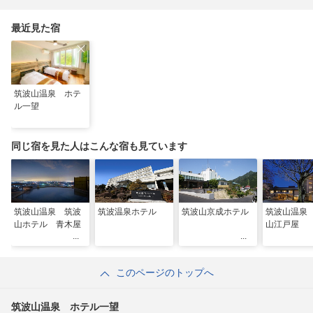
最近見た宿
筑波山温泉 ホテ
ル一望
同じ宿を見た人はこんな宿も見ています
筑波山温泉 筑波
筑波温泉ホテル
筑波山京成ホテル
筑波山温泉
山ホテル 青木屋
山江戸屋
このページのトップへ
筑波山温泉 ホテル一望