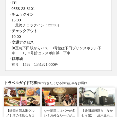
TEL
0558-23-8101
チェックイン
15:00
（最終チェックイン：22:30）
チェックアウト
10:00
交通アクセス
伊豆急下田駅からバス 3号館は下田プリンスホテル下
車 1、2号館はレスポ白浜 下車
駐車場
有り 12台 1泊1台1,000円
トラベルガイド記事
旅に行きたくなる旅行記事をお届け
【静岡市清水港グル
なぜ沼津にはバーが多
【静岡県焼津市・なか
メ】港の名店ならコ
い？意外なルーツがわ
むら館】「焼津温泉」