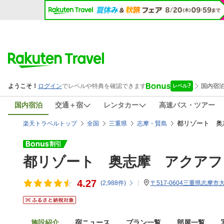
国内宿泊
交通＋宿
レンタカー
高速バス・ツアー
都リゾート 奥
楽天トラベルトップ
全国
三重県
志摩・賢島
都リゾート 奥志摩 アクアフ
4.27
(
2,988
件)
〒517-0604三重県志摩市大
施設紹介
宿ニュース
プラン一覧
部屋一覧