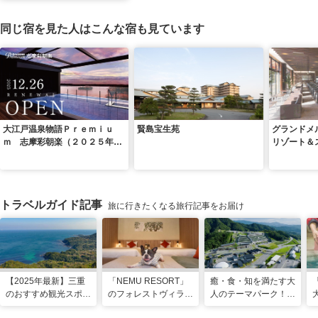
同じ宿を見た人はこんな宿も見ています
大江戸温泉物語Ｐｒｅｍｉｕ
賢島宝生苑
グランドメ
ｍ 志摩彩朝楽（２０２５年１
リゾート＆
２月２６日オープン）
トラベルガイド記事
旅に行きたくなる旅行記事をお届け
【2025年最新】三重
「NEMU RESORT」
癒・食・知を満たす大
のおすすめ観光スポッ
のフォレストヴィラ
人のテーマパーク！
トと名物グルメ！伊勢
で、わんちゃんと一緒
「VISON」で多彩な