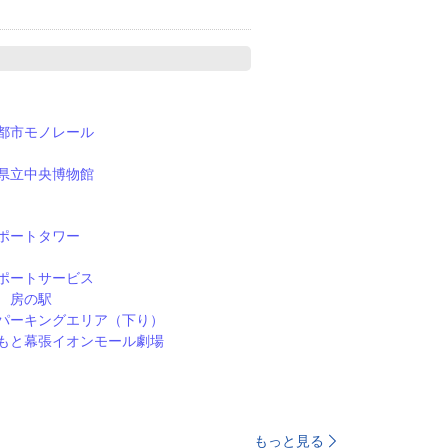
都市モノレール
県立中央博物館
ポートタワー
ポートサービス
 房の駅
パーキングエリア（下り）
もと幕張イオンモール劇場
もっと見る