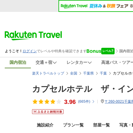
国内宿泊
交通＋宿
レンタカー
高速バス・ツア
カプセルホ
楽天トラベルトップ
全国
千葉県
千葉
カプセルホテル ザ・イ
3.96
(
665
件)
〒260-0021千
施設紹介
プラン一覧
部屋一覧
写真・動