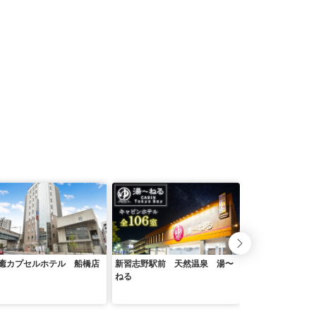
癒カプセルホテル 船橋店
新習志野駅前 天然温泉 湯〜
ホテルシュランザ
ねる