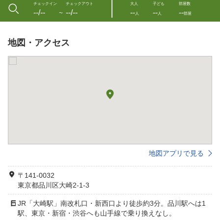
チェックイン
チェックアウト
大人
子ども
部屋数
--/--
--/--
--
--
--
〜
人
人
部屋
地図・アクセス
地図アプリで見る
〒141-0032
東京都品川区大崎2-1-3
JR「大崎駅」南改札口・新西口より徒歩約3分。品川駅へは1
駅、東京・新宿・渋谷へも山手線で乗り換えなし。