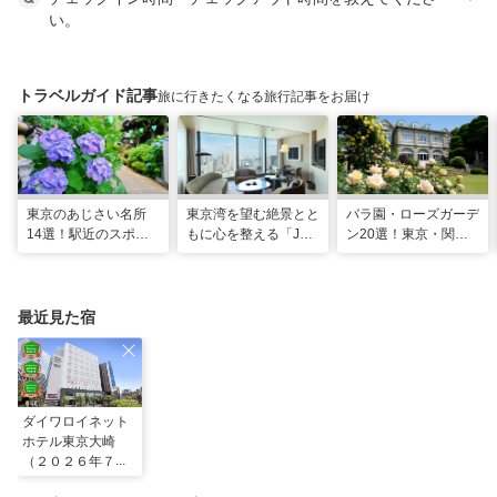
い。
トラベルガイド記事
旅に行きたくなる旅行記事をお届け
東京のあじさい名所
東京湾を望む絶景とと
バラ園・ローズガーデ
14選！駅近のスポッ
もに心を整える「JW
ン20選！東京・関東
トや2026年見頃情報
マリオット・ホテル東
の名所をご紹介
も
京」でのマインドフル
な滞在
最近見た宿
ダイワロイネット
ホテル東京大崎
（２０２６年７月
リニューアルオー