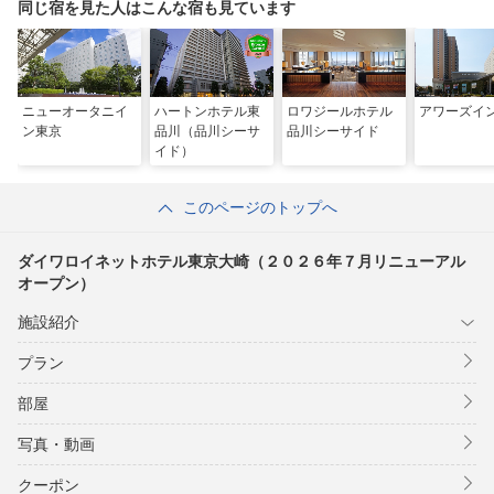
プン）
同じ宿を見た人はこんな宿も見ています
ニューオータニイ
ハートンホテル東
ロワジールホテル
アワーズイ
ン東京
品川（品川シーサ
品川シーサイド
イド）
このページのトップへ
ダイワロイネットホテル東京大崎（２０２６年７月リニューアル
オープン）
施設紹介
プラン
部屋
写真・動画
クーポン