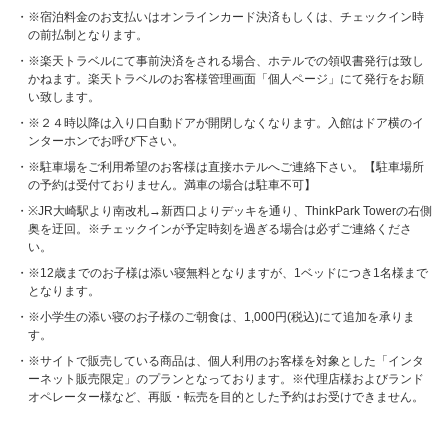
※宿泊料金のお支払いはオンラインカード決済もしくは、チェックイン時
の前払制となります。
※楽天トラベルにて事前決済をされる場合、ホテルでの領収書発行は致し
かねます。楽天トラベルのお客様管理画面「個人ページ」にて発行をお願
い致します。
※２４時以降は入り口自動ドアが開閉しなくなります。入館はドア横のイ
ンターホンでお呼び下さい。
※駐車場をご利用希望のお客様は直接ホテルへご連絡下さい。【駐車場所
の予約は受付ておりません。満車の場合は駐車不可】
※JR大崎駅より南改札→新西口よりデッキを通り、ThinkPark Towerの右側
奥を迂回。※チェックインが予定時刻を過ぎる場合は必ずご連絡くださ
い。
※12歳までのお子様は添い寝無料となりますが、1ベッドにつき1名様まで
となります。
※小学生の添い寝のお子様のご朝食は、1,000円(税込)にて追加を承りま
す。
※サイトで販売している商品は、個人利用のお客様を対象とした「インタ
ーネット販売限定」のプランとなっております。※代理店様およびランド
オペレーター様など、再販・転売を目的とした予約はお受けできません。