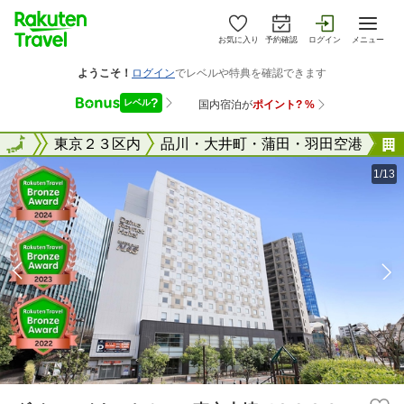
お気に入り
予約確認
ログイン
メニュー
東京都
全国
東京２３区内
品川・大井町・蒲田・羽田空港
1/13