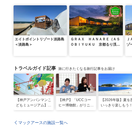
エイトポイントリゾート淡路島
ＧＲＡＸ ＨＡＮＡＲＥ（ＡＳ
Ｊ
＜淡路島＞
ＯＢＩＹＵＫＵ 京都るり渓温
ゾ
泉）
ル
山
トラベルガイド記事
旅に行きたくなる旅行記事をお届け
【神戸アンパンマンこ
【神戸】「UCCコー
【2026年版】夏を
どもミュージアム】夏
ヒー博物館」がリニュ
いっきり楽しもう
季限定「水あそびひろ
ーアル！完全予約制で
西のおすすめ海水
ば」がオープン！びし
体験満載
場・ビーチ18選
ょ濡れになって暑さを
マックアースの施設一覧へ
ふき飛ばそう