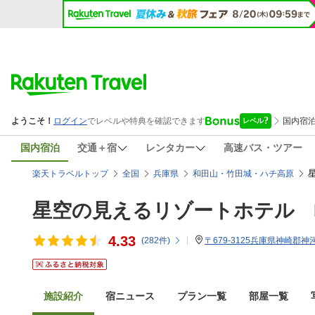
国内宿泊
交通＋宿
レンタカー
高速バス・ツアー
楽天トラベルトップ
全国
兵庫県
和田山・竹田城・ハチ高原
星空の見えるリゾートホテル 
4.33
(
282
件)
〒679-3125兵庫県神崎郡神河
施設紹介
宿ニュース
プラン一覧
部屋一覧