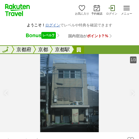
お気に入り
予約確認
ログイン
メニュー
全国
全国
京都府
京都
京都駅
オレンジ・イン
1/3