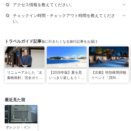
アクセス情報を教えてください。
チェックイン時間・チェックアウト時間を教えてくださ
い。
トラベルガイド記事
旅に行きたくなる旅行記事をお届け
リニューアルした「太
【2026年版】夏を思
【京都】特別夜間拝観
秦映画村」完全ガイ
いっきり楽しもう！関
イベント「ZEN
ド。イマーシブ体験
西のおすすめ海水浴
NIGHT 東福寺」が開
に"18禁”コンテンツま
場・ビーチ18選
催！ “脳をととのえ
で！
る”没入型サウンドア
ートナイトを
最近見た宿
オレンジ・イン