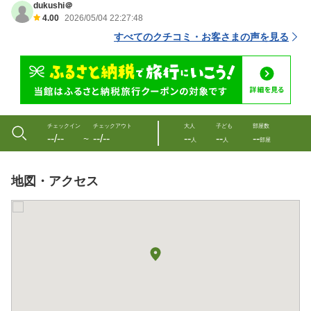
dukushi＠
4.00
2026/05/04 22:27:48
すべてのクチコミ・お客さまの声を見る
チェックイン
チェックアウト
大人
子ども
部屋数
--/--
--/--
--
--
--
〜
人
人
部屋
地図・アクセス