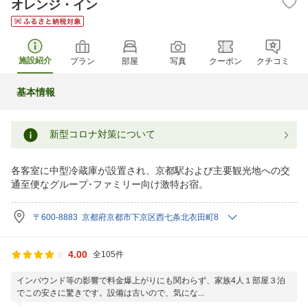
オレンジ・イン
施設紹介
プラン
部屋
写真
クーポン
クチコミ
基本情報
新型コロナ対策について
各客室に中型冷蔵庫が設置され、京都駅および主要観光地への交
通至便なグループ･ファミリー向け激特お宿。
〒600-8883 京都府京都市下京区西七条北衣田町8
4.00
全105件
インバウンド等の影響で料金爆上がりにも関わらず、家族4人１部屋３泊
でこの安さに驚きです。設備は古いので、気にな...