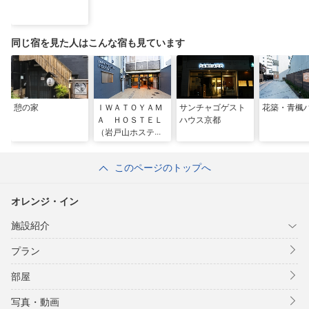
同じ宿を見た人はこんな宿も見ています
憩の家
ＩＷＡＴＯＹＡＭ
サンチャゴゲスト
花築・青楓
Ａ ＨＯＳＴＥＬ
ハウス京都
（岩戸山ホステ
ル）
このページのトップへ
オレンジ・イン
施設紹介
プラン
部屋
写真・動画