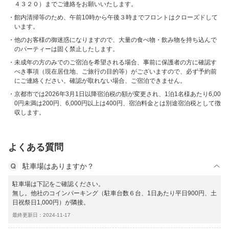
４３２０）までご連絡をお願いいたします。
館内清掃等のため、午前10時から午後３時までフロントはクローズドして
います。
他のお客様の御迷惑になりますので、大量の食べ物・飲み物を持ち込んで
のパーティーは固く禁止したします。
未成年の方のみでのご宿泊を希望される場合、事前に保護者の方に確認す
べき事項（現在居住地、ご旅行の目的等）がございますので、必ず予約前
にご連絡ください。確認が取れない場合、ご宿泊できません。
京都市では2026年3月1日以降宿泊税の額が変更され、1泊1名様あたり6,00
0円未満は200円、6,000円以上は400円、宿泊料金とは別途宿泊税として徴
収します。
よくある質問
駐車場はありますか？
駐車場は下記をご確認ください。
無し。他社のコインパーキング（駐車台数６台、1日あたり平日900円、土
日祝祭日1,000円）が隣接。
最終更新日：2024-11-17