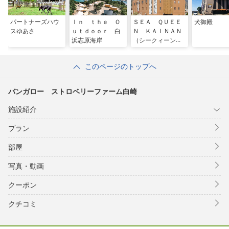
パートナーズハウ
Ｉｎ ｔｈｅ Ｏ
ＳＥＡ ＱＵＥＥ
犬御殿
スゆあさ
ｕｔｄｏｏｒ 白
Ｎ ＫＡＩＮＡＮ
浜志原海岸
（シークィーン海
南）
このページのトップへ
バンガロー ストロベリーファーム白崎
施設紹介
プラン
部屋
写真・動画
クーポン
クチコミ