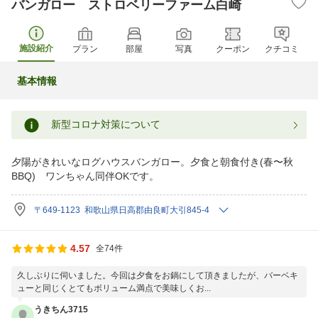
バンガロー ストロベリーファーム白崎
施設紹介
プラン
部屋
写真
クーポン
クチコミ
基本情報
新型コロナ対策について
夕陽がきれいなログハウスバンガロー。夕食と朝食付き(春〜秋
BBQ) ワンちゃん同伴OKです。
〒649-1123 和歌山県日高郡由良町大引845-4
4.57
全74件
久しぶりに伺いました。今回は夕食をお鍋にして頂きましたが、バーベキ
ューと同じくとてもボリューム満点で美味しくお...
うきちん3715