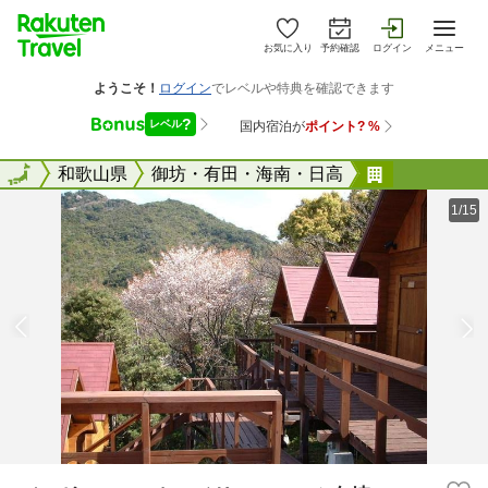
お気に入り
予約確認
ログイン
メニュー
全国
全国
和歌山県
御坊・有田・海南・日高
バンガロー
1/15