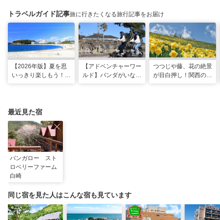
トラベルガイド記事
旅に行きたくなる旅行記事をお届け
【2026年版】夏を思
【アドベンチャーワー
つつじや藤、花の絶景
いっきり楽しもう！関
ルド】パンダがいなく
が目白押し！関西の5
西のおすすめ海水浴
ても楽しい！五感で満
月のおすすめ観光スポ
場・ビーチ18選
喫する8つの体験が新
ット
登場！
最近見た宿
バンガロー スト
ロベリーファーム
白崎
同じ宿を見た人はこんな宿も見ています