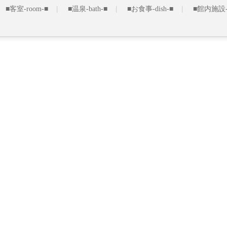
■客室-room-■
■温泉-bath-■
■お食事-dish-■
■館内施設-fac