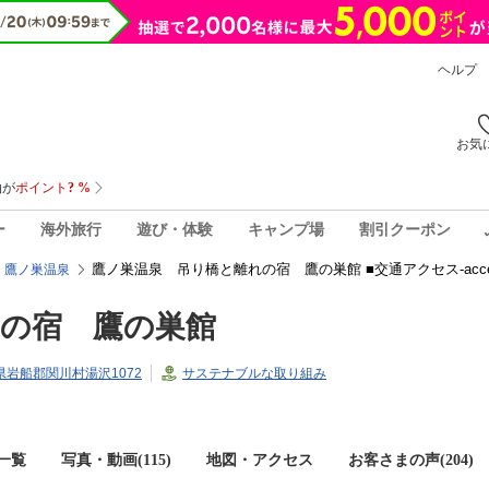
ヘルプ
お気
ー
海外旅行
遊び・体験
キャンプ場
割引クーポン
鷹ノ巣温泉 吊り橋と離れの宿 鷹の巣館 ■交通アクセス-acces
鷹ノ巣温泉
の宿 鷹の巣館
潟県岩船郡関川村湯沢1072
サステナブルな取り組み
一覧
写真・動画(115)
地図・アクセス
お客さまの声(
204
)