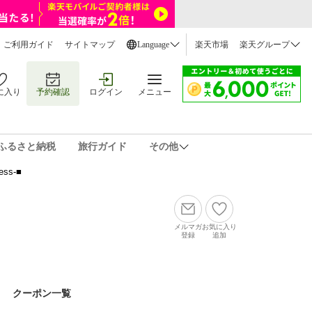
ご利用ガイド
サイトマップ
Language
楽天市場
楽天グループ
に入り
予約確認
ログイン
メニュー
ふるさと納税
旅行ガイド
その他
s-■
メルマガ
お気に入り
登録
追加
クーポン一覧