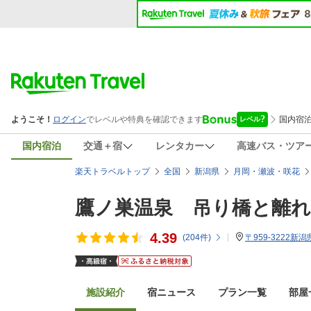
国内宿泊
交通＋宿
レンタカー
高速バス・ツア
楽天トラベルトップ
全国
新潟県
月岡・瀬波・咲花
鷹ノ巣温泉 吊り橋と離れ
4.39
(
204
件)
〒959-3222新
施設紹介
宿ニュース
プラン一覧
部屋