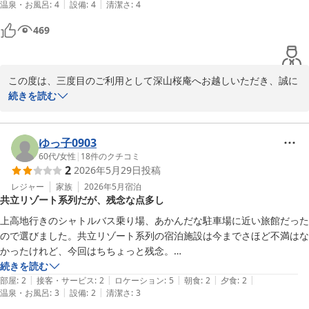
|
|
温泉・お風呂
:
4
設備
:
4
清潔さ
:
4
が残念です。

また、この件が共有されてないのか、支払時や出発時に、誰もそのこと
469
に触れないことが、サービス業として如何なものかと感じました。
この度は、三度目のご利用として深山桜庵へお越しいただき、誠に
ありがとうございました。

続きを読む
また、お孫様を含めた三世代での大切なご旅行に当館をお選びいた
だきましたこと、重ねて御礼申し上げます。

ゆっ子0903
しかしながら、ご朝食の際にはお子様のお食事のご用意が漏れてお
60代
/
女性
|
18
件のクチコミ
2
2026年5月29日
投稿
り、長らくお待たせしてしまいましたこと、心よりお詫び申し上げ
ます。

レジャー
家族
2026年5月
宿泊
共立リゾート系列だが、残念な点多し
本来であれば、こちらから速やかに状況をご説明し、お詫びを申し
上げるべきところ、お客様からお声掛けをいただくまで対応できな
上高地行きのシャトルバス乗り場、あかんだな駐車場に近い旅館だった
かったことを、大変申し訳なく存じます。

ので選びました。共立リゾート系列の宿泊施設は今までさほど不満はな
かったけれど、今回はちちょっと残念。

また、その後の情報共有にも手違いがあり、ご精算時やご出発時に
・チェックイン：旅行サイトで予約しているので基本的な情報は把握し
続きを読む
も改めてお詫びを申し上げることができませんでした。

|
|
|
|
|
ているはずなのに、住所氏名から同伴者名や車のナンバーまで手書きさ
部屋
:
2
接客・サービス
:
2
ロケーション
:
5
朝食
:
2
夕食
:
2
せっかくご理解を示していただいたにもかかわらず、最後まで誠意
|
|
温泉・お風呂
:
3
設備
:
2
清潔さ
:
3
せられるのは如何なものか。ホスピタリティのある旅館ではノーサイン
ある対応ができず、残念なお気持ちのままお帰りいただくこととな