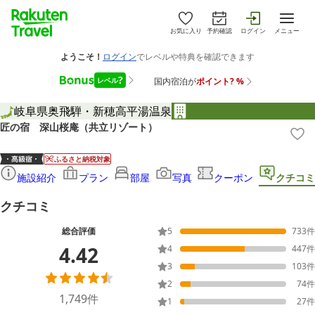
お気に入り
予約確認
ログイン
メニュー
岐阜県
奥飛騨・新穂高
平湯温泉
匠の宿 深山桜庵（共立リゾート）
ふるさと納税対象
施設紹介
プラン
部屋
写真
クーポン
クチコミ
クチコミ
総合評価
5
733
件
4.42
4
447
件
3
103
件
2
74
件
1,749
件
1
27
件