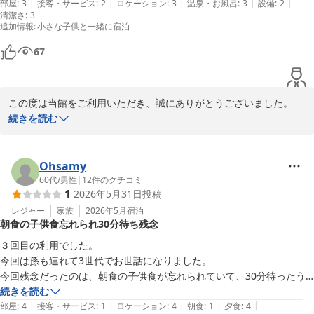
|
|
|
|
|
夜は焼肉でした。フリードリンク1,980円を追加しました。朝食も美味
部屋
:
3
接客・サービス
:
2
ロケーション
:
3
温泉・お風呂
:
3
設備
:
2
清潔さ
:
3
しかったです。

追加情報
:
小さな子供と一緒に宿泊
67
この度は当館をご利用いただき、誠にありがとうございました。

温泉や少人数用のサウナ、朝食、夜鳴きそばをお楽しみいただけた
続きを読む
ようで何よりでございます。

一方で浴場への動線やエレベーターの乗り継ぎ、客室への戻りづら
さでご不便をおかけし申し訳ございません。

Ohsamy
案内表示やスタッフの説明を見直し、到着時に分かりやすくご案内
60代
/
男性
|
12
件のクチコミ
1
2026年5月31日
投稿
できるよう努めてまいります。

貴重なご意見ありがとうございます。

レジャー
家族
2026年5月
宿泊
朝食の子供食忘れられ30分待ち残念
またのご来館を心よりお待ちしております。
３回目の利用でした。

匠の宿 深山桜庵（共立リゾート）
今回は孫も連れて3世代でお世話になりました。

2026-08-02
今回残念だったのは、朝食の子供食が忘れられていて、30分待ったう
えで質問したら、注文が抜けていたとのことでした。ミスは起こるの
続きを読む
|
|
|
|
|
で、仕方ないですが、当方から尋ねるまで誰からも説明が無かったこと
部屋
:
4
接客・サービス
:
1
ロケーション
:
4
朝食
:
1
夕食
:
4