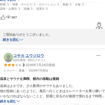
|
|
|
|
|
部屋
:
5
接客・サービス
:
5
ロケーション
:
5
朝食
:
5
夕食
:
5
|
|
温泉・お風呂
:
5
設備
:
5
清潔さ
:
5
367
ご宿泊ありがとうございました。

国立公園の景観や無料サービスを満喫していただけたとのこと、大
続きを読む
変うれしく思います。

お部屋の湯の香りにつきましては好みが分かれる点と受け止め、今
後はご案内と点検をより丁寧に行い快適にお過ごしいただけるよう
コサカ ユウジロウ
配慮してまいります。

60代
/
男性
|
3
件のクチコミ
3
2026年7月24日
投稿
奥飛騨では春夏秋冬様々な顔を見せ、どの季節にお越しいただいて
もご満足いただけると思います。

レジャー
家族
2026年7月
宿泊
またのお越しをスタッフ一同心よりお待ち申し上げております。
温泉とサウナを満喫、館内の移動は複雑
匠の宿 深山桜庵（共立リゾート）
温泉はよかです。少人数用のサウナもありました。

2026-06-20
他の投稿にあったように、風呂へ行くときはエレベーターを乗り継いで
いかなければならないことと、部屋に戻るのが複雑で慣れるまで時間が
かかりました。

続きを読む