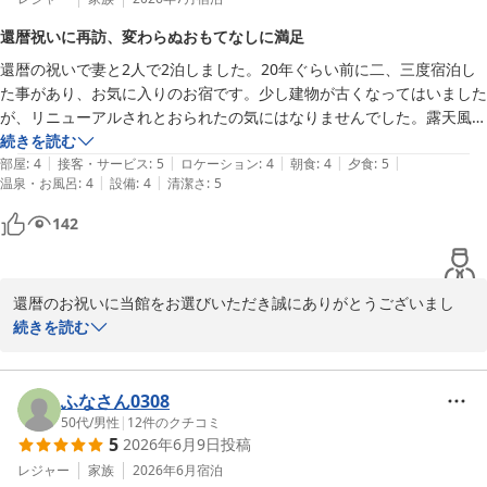
匠の宿 深山桜庵（共立リゾート）
還暦祝いに再訪、変わらぬおもてなしに満足
2026-08-02
還暦の祝いで妻と2人で2泊しました。20年ぐらい前に二、三度宿泊し
た事があり、お気に入りのお宿です。少し建物が古くなってはいました
が、リニューアルされとおられたの気にはなりませんでした。露天風呂
も朝晩の食事も大変美味しく頂きました。また機会を見つけて宿泊して
続きを読む
|
|
|
|
|
みたいです。
部屋
:
4
接客・サービス
:
5
ロケーション
:
4
朝食
:
4
夕食
:
5
|
|
温泉・お風呂
:
4
設備
:
4
清潔さ
:
5
142
還暦のお祝いに当館をお選びいただき誠にありがとうございまし
た。

続きを読む
二十年ぶりのご来館でおもてなしやお料理をお楽しみいただけたこ
とを何より嬉しく存じます。

お話の通り当館では一昨年にリニューアル工事を行い、昔の面影も
ふなさん0308
残しつつ今後ともお客様に愛され続けて頂けられるよう進化し続け
50代
/
男性
|
12
件のクチコミ
5
2026年6月9日
投稿
てまいります。

次回も心地よくお過ごしいただけるよう努めてまいります。

レジャー
家族
2026年6月
宿泊