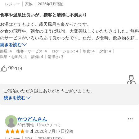
レジャー
家族
2026年7月
宿泊
食事や温泉は良いが、接客と清掃に不満あり
お湯はとてもよく、露天風呂も良かったです。

夕食の飛騨牛、朝食のほうば味噌、大変美味しくいただきました。無料
のサービスがいろいろあり良かったです。ただ、夕食時、飲み物を頼み
たい時に接客係の方が誰もいない状態があったのと、前菜の次の飛騨牛
続きを読む
|
|
|
|
|
が出てくる間が長くイライラして残念でした。また、チェックインして
部屋
:
4
接客・サービス
:
4
ロケーション
:
4
朝食
:
4
夕食
:
4
|
|
温泉・お風呂
:
4
設備
:
4
清潔さ
:
3
部屋に入ったら、テレビ横の流しに汚いタオルが置いたままで、掃除が
大丈夫かと心配になりました。

114
まあまあ高いお値段なのに、スタッフのお客様に対する心配りが足りな
いと感じました。
ご宿泊いただき誠にありがとうございました。

温浴やお食事をお楽しみいただけたとのこと、光栄に存じます。

続きを読む
しかしながら夕食時に飲み物の対応が遅れた点、前菜と飛騨牛の間
でお待たせした点、客室の流しに清掃不備があった点は誠に申し訳
ございません。

かつどんさん
状況を確認のうえ、スタッフ配置や提供のタイミング、清掃基準の
60代
/
男性
|
1
件のクチコミ
4
2026年7月17日
投稿
再徹底に努めてまいります。

貴重なご意見を賜りありがとうございました。
レジャー
家族
2026年7月
宿泊