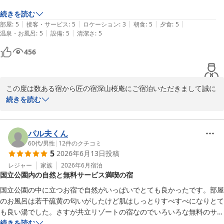
またのご来館をお待ちしております。
続きを読む
匠の宿 深山桜庵（共立リゾート）
|
|
|
|
|
部屋
:
5
接客・サービス
:
5
ロケーション
:
3
朝食
:
5
夕食
:
5
2026-07-28
|
|
温泉・お風呂
:
5
設備
:
5
清潔さ
:
5
456
この度は数ある宿から匠の宿深山桜庵にご宿泊いただきまして誠に
ありがとうございました。

続きを読む
ご夕食とお部屋のお風呂をご堪能いただけたようで何よりです。

また機会がございましたらどうぞお越しくださいませ。

お忙しい中での口コミ投稿ありがとうございました。

パル夫くん
お客様のまたのお越しをスタッフ一同心よりお待ちしております。
60代
/
男性
|
12
件のクチコミ
5
2026年6月13日
投稿
匠の宿 深山桜庵（共立リゾート）
レジャー
家族
2026年6月
宿泊
2026-06-10
国立公園内の自然と無料サービス満喫の宿
国立公園の中に立つお宿で自然がいっぱいでとても良かったです。部屋
のお風呂は若干硫黄の匂いがしたけど肌はしっとりすべすべになりとて
も良い湯でした。さすが共立リゾートの宿なのでいろいろな無料のサー
ビスがありとても良かったです。また近いうちに行きたいと思う宿でし
続きを読む