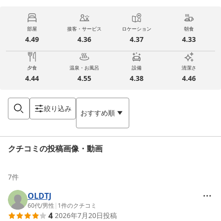
部屋
接客・サービス
ロケーション
朝食
4.49
4.36
4.37
4.33
夕食
温泉・お風呂
設備
清潔さ
4.44
4.55
4.38
4.46
絞り込み
おすすめ順
クチコミの投稿画像・動画
7
件
OLDTJ
60代
/
男性
|
1
件のクチコミ
4
2026年7月20日
投稿