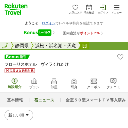
お気に入り
予約確認
ログイン
メニュー
全国
全国
静岡県
浜松・浜名湖・天竜
フローリスホテル
フローリスホテル ヴィラくれたけ
施設紹介
プラン
部屋
写真
クーポン
クチコミ
基本情報
宿ニュース
全室５０型スマートＴＶ導入済み