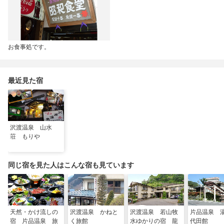
お食事処です。
最近見た宿
沢渡温泉 山水
荘 もりや
同じ宿を見た人はこんな宿も見ています
天然・かけ流しの
沢渡温泉 かねと
沢渡温泉 若山牧
片品温泉 
宿 片品温泉 旅
く旅館
水ゆかりの宿 龍
代田館