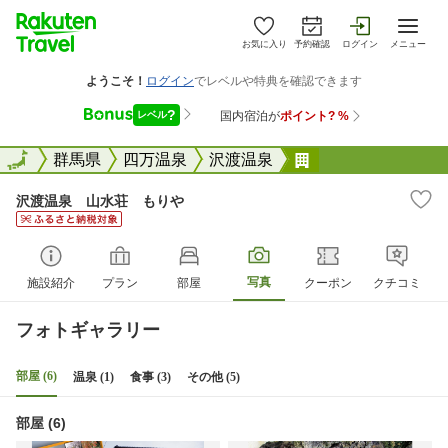
お気に入り
予約確認
ログイン
メニュー
全国
全国
群馬県
四万温泉
沢渡温泉
沢渡温泉 山水荘
沢渡温泉 山水荘 もりや
写真
施設紹介
プラン
部屋
クーポン
クチコミ
フォトギャラリー
部屋 (6)
温泉 (1)
食事 (3)
その他 (5)
部屋 (6)