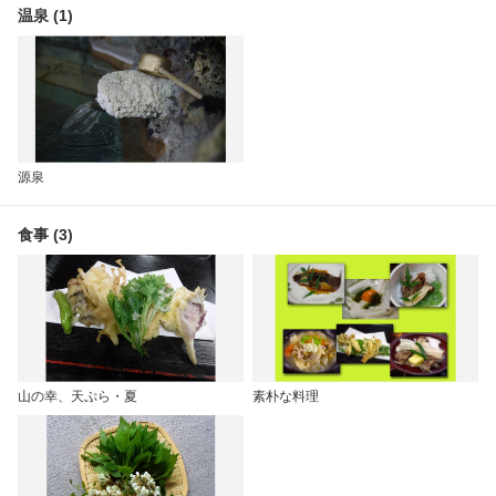
温泉 (1)
源泉
食事 (3)
山の幸、天ぷら・夏
素朴な料理