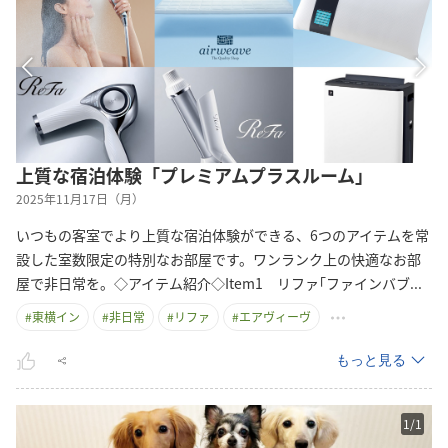
上質な宿泊体験「プレミアムプラスルーム」
2025年11月17日（月）
いつもの客室でより上質な宿泊体験ができる、6つのアイテムを常
設した室数限定の特別なお部屋です。ワンランク上の快適なお部
屋で非日常を。◇アイテム紹介◇Item1 リファ｢ファインバ
ブ
...
#
東横イン
#
非日常
#
リファ
#
エアヴィーヴ
もっと見る
1
/
1