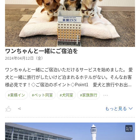
ワンちゃんと一緒にご宿泊を
2024年04月12日（金）
ワンちゃんと一緒にご宿泊いただけるサービスを始めました。 愛
犬と一緒に旅行がしたいけど泊まれるホテルがない。そんなお客
様必見です！◇ご宿泊のポイント◇Point1 愛犬と旅行やお
出
...
#
東横イン
#
ペット同室
#
犬同室
#
家族旅行
もっと見る
1
/
3