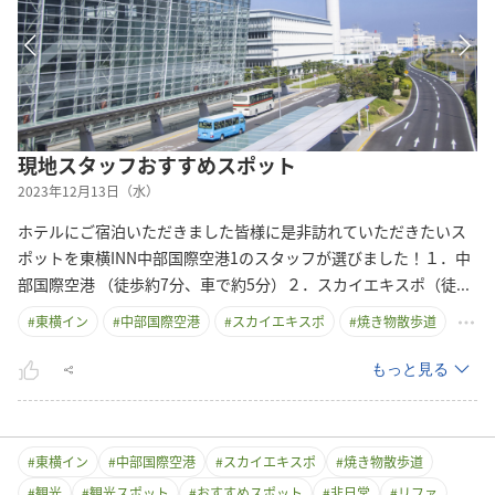
現地スタッフおすすめスポット
2023年12月13日（水）
ホテルにご宿泊いただきました皆様に是非訪れていただきたいス
ポットを東横INN中部国際空港1のスタッフが選びました！１．中
部国際空港 （徒歩約7分、車で約5分）２．スカイエキスポ（
徒
...
#
東横イン
#
中部国際空港
#
スカイエキスポ
#
焼き物散歩道
もっと見る
#
東横イン
#
中部国際空港
#
スカイエキスポ
#
焼き物散歩道
#
観光
#
観光スポット
#
おすすめスポット
#
非日常
#
リファ