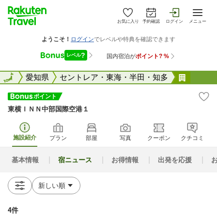
お気に入り
予約確認
ログイン
メニュー
全国
全国
愛知県
セントレア・東海・半田・知多
東横Ｉ
東横ＩＮＮ中部国際空港１
施設紹介
プラン
部屋
写真
クーポン
クチコミ
基本情報
宿ニュース
お得情報
出発を応援
4件