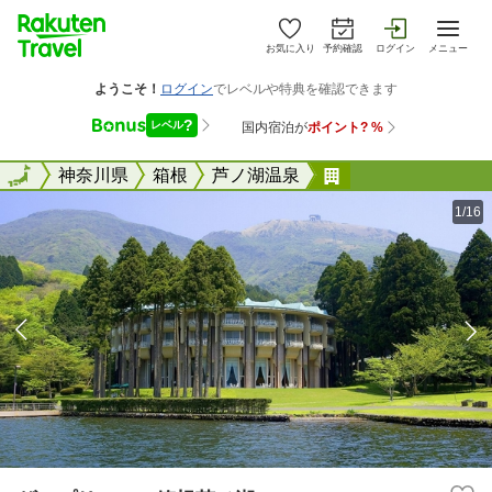
お気に入り
予約確認
ログイン
メニュー
全国
全国
神奈川県
箱根
芦ノ湖温泉
ザ・プリンス 箱
1/16