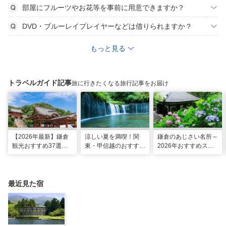
部屋にフルーツやお花等を事前に用意できますか？
DVD・ブルーレイプレイヤーなどは借りられますか？
もっと見る
トラベルガイド記事
旅に行きたくなる旅行記事をお届け
【2026年最新】鎌倉
涼しい夏を満喫！関
鎌倉のあじさい名所～
観光おすすめ37選！
東・甲信越のおすすめ
2026年おすすめスポ
運気UP！グルメや絶
避暑地14選
ット16選～
景スポット、ロケ地も
最近見た宿