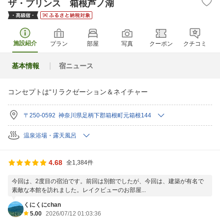
ザ・プリンス 箱根芦ノ湖
施設紹介
プラン
部屋
写真
クーポン
クチコミ
基本情報
宿ニュース
コンセプトは“リラクゼーション＆ネイチャー
〒250-0592 神奈川県足柄下郡箱根町元箱根144
温泉浴場・露天風呂
4.68
全1,384件
今回は、2度目の宿泊です。前回は別館でしたが、今回は、建築が有名で
素敵な本館を訪れました。レイクビューのお部屋...
くにくにchan
5.00
2026/07/12 01:03:36