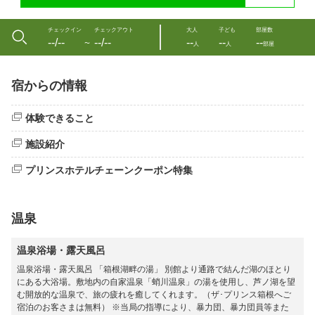
チェックイン
チェックアウト
大人
子ども
部屋数
--/--
--/--
--
--
--
〜
人
人
部屋
宿からの情報
体験できること
施設紹介
プリンスホテルチェーンクーポン特集
温泉
温泉浴場・露天風呂
温泉浴場・露天風呂 「箱根湖畔の湯」 別館より通路で結んだ湖のほとり
にある大浴場。敷地内の自家温泉「蛸川温泉」の湯を使用し、芦ノ湖を望
む開放的な温泉で、旅の疲れを癒してくれます。（ザ･プリンス箱根へご
宿泊のお客さまは無料） ※当局の指導により、暴力団、暴力団員等また