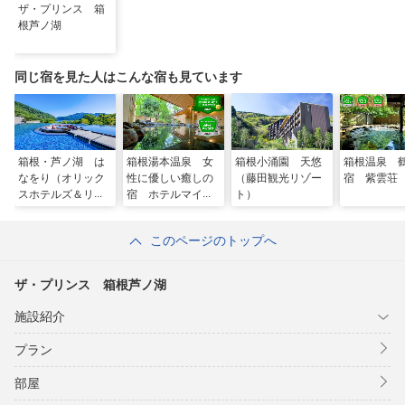
ザ・プリンス 箱
根芦ノ湖
同じ宿を見た人はこんな宿も見ています
箱根・芦ノ湖 は
箱根湯本温泉 女
箱根小涌園 天悠
箱根温泉 
なをり（オリック
性に優しい癒しの
（藤田観光リゾー
宿 紫雲荘
スホテルズ＆リゾ
宿 ホテルマイユ
ト）
ーツ）
クール祥月
このページのトップへ
ザ・プリンス 箱根芦ノ湖
施設紹介
プラン
部屋