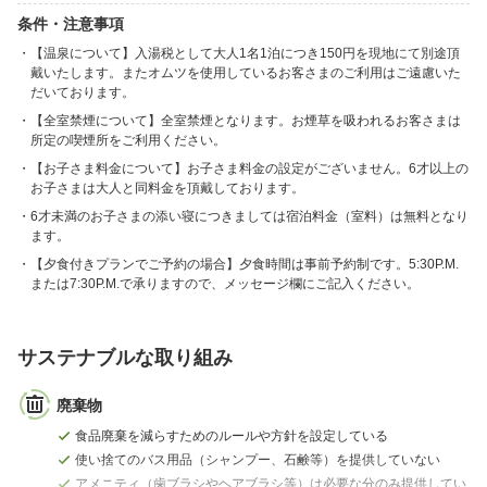
条件・注意事項
【温泉について】入湯税として大人1名1泊につき150円を現地にて別途頂
戴いたします。またオムツを使用しているお客さまのご利用はご遠慮いた
だいております。
【全室禁煙について】全室禁煙となります。お煙草を吸われるお客さまは
所定の喫煙所をご利用ください。
【お子さま料金について】お子さま料金の設定がございません。6才以上の
お子さまは大人と同料金を頂戴しております。
6才未満のお子さまの添い寝につきましては宿泊料金（室料）は無料となり
ます。
【夕食付きプランでご予約の場合】夕食時間は事前予約制です。5:30P.M.
または7:30P.M.で承りますので、メッセージ欄にご記入ください。
サステナブルな取り組み
廃棄物
食品廃棄を減らすためのルールや方針を設定している
使い捨てのバス用品（シャンプー、石鹸等）を提供していない
アメニティ（歯ブラシやヘアブラシ等）は必要な分のみ提供してい