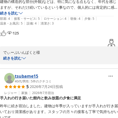
いただきます。お客様にご不便をおかけしたことをお詫び申し上げ
建物の構造的な部分(外観)などは、特に気になる点もなく、年代を感じ
ます。

ますが、それだけ続いているという事なので、個人的には肯定的に感じ
ました。

続きを読む
今後ともホテル南海荘をよろしくお願い申し上げます。お客様のま
|
|
|
|
|
部屋、設備、清潔さの部分は、改善できる余地はあると思います。

部屋
:
4
接客・サービス
:
5
ロケーション
:
4
朝食
:
4
夕食
:
5
たのご来館を心よりお待ちしております。

|
|
温泉・お風呂
:
5
設備
:
4
清潔さ
:
3
宿泊したお部屋は、カーペットに焦げた跡がそのまま残っていたので、
その部分を正方形に切り取り、客室内の見えない部分と切り貼りして対
125
ホテル南海荘
応することも出来ると思います。(コスト的に)

設備面(客室)では、泊まったお部屋には、ドアラッチがなかったかと思
味覚と眺望の宿 ホテル南海荘
います。鍵のみでは、セキュリティ部分で安全面に不安が残ると感じま
2026-08-01
でぃーぷいんぱくと様

した。

続きを読む
設備面(共有部分)、泊まったのは最上階でした。(ありがとうございま
この度はホテル南海荘にご宿泊いただき、誠にありがとうございま
す！)

す。また、貴重なご意見をお寄せいただき、重ねて感謝申し上げま
他のフロアは存じ上げませんが、窓ガラス越しに直射日光が入り、廊下
す。

tsubame15
の空気が暑かったです。

40代
/
男性
|
5
件のクチコミ
100%防ぐのは無理ですが、遮光シートや遮光カーテンを取り付けれ
5
2026年7月24日
投稿
ご朝食と夕食のバイキングにご満足いただけたとのこと、大変嬉し
ば、幾分かは和らぐのではと感じました。

く思います。お部屋や設備に関するご指摘については、私たちにと
レジャー
家族
2026年7月
宿泊
また、これだけ気温が高くなって来ているので、夏期限定で各エレベー
手入れの行き届いた館内と飲み放題の夕食に満足
って非常に重要な情報であり、清掃やメンテナンスの改善に努めて
ター付近に扇風機や冷風機を設置できれば、より快適に過ごせるのにと
まいります。また、セキュリティ面に関するご意見についても、真
個人的な意見です。

昨年に続き宿泊しました。建物は年季が入っていますが手入れが行き届
摯に受け止め、今後の課題として検討いたします。

※設置するなら15:00-20:00の時間だけONにするなど。

いており清潔感があります。スタッフの方々の接客も丁寧で気持ちがい
ハード面では、大きく改善出来ない部分があるかと思いますが、小さな
いです。
