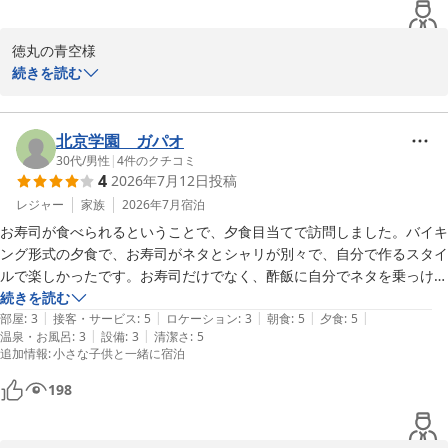
味覚と眺望の宿 ホテル南海荘
2026-07-22
徳丸の青空様

続きを読む
この度はホテル南海荘をご利用いただき、誠にありがとうございま
す。また、朝夕のバイキングや手作りの料理にご満足いただけたと
のお言葉、大変嬉しく思っております。特に揚げたての天ぷらや新
北京学園 ガパオ
鮮なお刺身をお楽しみいただけたこと、私たちの提供するサービス
30代
/
男性
|
4
件のクチコミ
4
2026年7月12日
投稿
に対する高評価に感謝申し上げます。

レジャー
家族
2026年7月
宿泊
一方で、温泉の景観についてのご指摘をいただき、ありがとうござ
お寿司が食べられるということで、夕食目当てで訪問しました。バイキ
います。外の景色が見えない点に関しましては私たちも本当に残念
ング形式の夕食で、お寿司がネタとシャリが別々で、自分で作るスタイ
に思っております。

ルで楽しかったです。お寿司だけでなく、酢飯に自分でネタを乗っける
水圧については問題がないとのことで、安心いたしました。お客様
海鮮丼もありました。あとはホタテやエビ、サザエを自分の席で浜焼き
続きを読む
のご意見は、今後のサービス向上に活かして参ります。

|
|
|
|
|
できるのもとても面白かったです。どれも美味しく食べさせていただき
部屋
:
3
接客・サービス
:
5
ロケーション
:
3
朝食
:
5
夕食
:
5
|
|
温泉・お風呂
:
3
設備
:
3
清潔さ
:
5
ました。朝食もバイキングでアジの開きを自分で焼けるのとパンが美味
追加情報
:
小さな子供と一緒に宿泊
改めてのご利用を心よりお待ち申し上げております。

しかったです。温泉も熱めで気持ち良く！欲を言えば露天もあったら嬉
しいですが。今度はプールが営業しているときに行ってみたいです！と
198
ホテル南海荘
ても満足できました！
味覚と眺望の宿 ホテル南海荘