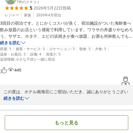
き違いや、大浴場へのアクセスの不便さについてご不便をおかけし
7
件のクチコミ
5
2026年5月22日
投稿
ましたこと、心よりお詫び申し上げます。ご指摘いただきました点
は、今後のサービス向上に努めてまいります。貴重なご意見をいた
レジャー
家族
2026年4月
宿泊
だき、感謝申し上げます。またのご利用を心よりお待ちしておりま
3回目の宿泊です。とにかくコスパが良く、宿泊施設がついた海鮮食べ
す。

飲み放題のお店という感覚で利用しています。ワラサの舟盛りやなめろ
う、サザエ、ホタテ、エビの浜焼きが食べ放題、お酒も何杯飲んでも追
ホテル南海荘
加料金なし、海鮮大好きな家族も大満足です。それ以外のメニューも所
続きを読む
|
|
|
|
|
謂業務用の市販品ではなく一から作っているものが多く感じます。天ぷ
部屋
:
5
接客・サービス
:
5
ロケーション
:
5
朝食
:
5
夕食
:
5
味覚と眺望の宿 ホテル南海荘
|
|
温泉・お風呂
:
3
設備
:
4
清潔さ
:
5
らのライブキッチンやローストビーフ、朝の鯵の干物などとても美味し
2026-06-02
追加情報
:
小さな子供と一緒に宿泊
いです。強いて言えばサザエの肝が取り除かれているのがちょっと残念
です。

445
部屋は和洋室が気に入っており、毎回選んでいます。ゆったりしてい
て、いびきをかく家族と部屋が仕切れていいです。建物は年季が入って
いますが清掃は全体的に行き届いています。

この度は、ホテル南海荘にご宿泊いただき、誠にありがとうござい
到着時に丁寧に車を誘導してくださったり、お忙しい中親切にしていた
ます。また、三度目のご利用とのこと、大変嬉しく思います。コス
続きを読む
だけるスタッフの方々、いつもありがとうございます。また泊まりに行
トパフォーマンスや、海鮮料理の豊富さについてのお褒めの言葉を
きます。
いただき、感謝申し上げます。

もっと見る
ご指摘いただきましたサザエの肝の件につきましては、貴重なご意
見として受け止めさせていただきますが、肝が着いた生の状態で焼