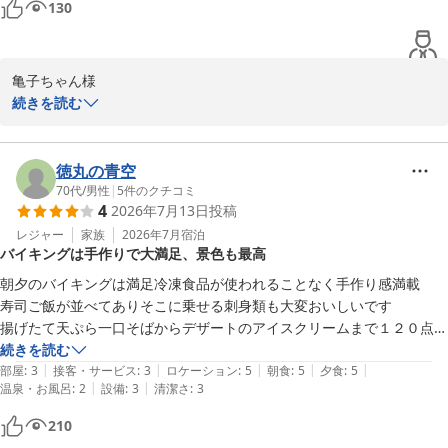
泊まらせていただきたいです★

130
ホテル南海荘
館内はTHE昭和の宿でどこか懐かしさを感じられる建物でした。

味覚と眺望の宿 ホテル南海荘
年季が入っている感は否めませんが、従業員の皆さまはとても親切で気
2026-07-22
亀子ちゃん様

持ちよく、おかげ様で素敵な誕生日旅行になりました。なにより、館山
続きを読む
が大好きになりました！

この度は、ホテル南海荘にご宿泊いただき、誠にありがとうござい
ありがうございました。
ます。また、お子様の誕生日を当館でお祝いしていただけたこと、
大変光栄に思っております。

徳丸の青空
70代
/
男性
|
5
件のクチコミ
4
2026年7月13日
投稿
お祭りのイベントや花火をお楽しみいただけたとのこと、私たちも
嬉しく思います。特にお誕生日という特別な日にお子様たちが喜ん
レジャー
家族
2026年7月
宿泊
バイキングは手作りで大満足、景色も最高
でくださったことは、私たちにとっても何よりの励みとなります。
館内の雰囲気や従業員のサービスについてもお褒めいただき、心よ
朝夕のバイキングは満足冷凍食品が使われることなく手作り感満載

り感謝申し上げます。私たちはお客様に快適なご滞在を提供できる
寿司ご飯が並べてありそこに乗せる刺身類も大変おいしいです

よう、日々努力しております。

揚げたて天ぷら一口そばからデザートのアイスクリームまで１２０点満
点の高評価

続きを読む
来年のご利用をお待ち申し上げております。どうぞ今後ともよろし
|
|
|
|
|
残念は風呂です外の景色が見えない作りですがシャワーなどは水圧充分
部屋
:
3
接客・サービス
:
3
ロケーション
:
5
朝食
:
5
夕食
:
5
くお願いいたします。

|
|
温泉・お風呂
:
2
設備
:
3
清潔さ
:
3
です

目の前の水平線大島利島などが眺められ飲み放題付きですのでお勧めい
210
ホテル南海荘
たします