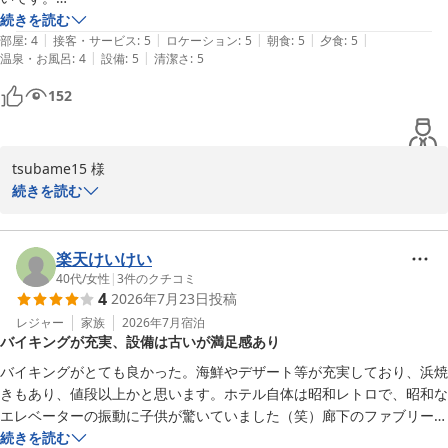
廊下の暑さや、快適な空間作りに関する提案もありがとうございま
部分の積み重ねで、より良い滞在が出来るのではと、思いました。

続きを読む
す。お客様のご意見を参考に、より良い環境を提供できるよう努力
|
|
|
|
|
長々と意見を書いてしまい、申し訳ありません。

部屋はオーシャンビューで夕陽が見れる時は綺麗です。

部屋
:
4
接客・サービス
:
5
ロケーション
:
5
朝食
:
5
夕食
:
5
してまいります。

|
|
温泉・お風呂
:
4
設備
:
5
清潔さ
:
5
一泊二日の宿泊でしたが、本当に満足出来る滞在でした！ありがとうご
ざいました！
夕食はバイキングでアルコールも飲み放題と飲兵衛も満足の内容です。

152
ご滞在にご満足いただけたことを何よりも嬉しく思います。次回の
ご来館を心よりお待ち申し上げております。

また泊まりに行きたいと思います。
ホテル南海荘
tsubame15 様

続きを読む
味覚と眺望の宿 ホテル南海荘
この度はホテル南海荘にご宿泊いただき、誠にありがとうございま
2026-08-01
す。再度お越しいただけたこと、大変嬉しく思っております。建物
の清潔感やスタッフの接客にご満足いただけたとのこと、心より感
楽天けいけい
謝申し上げます。お部屋からのオーシャンビューや美しい夕陽をお
40代
/
女性
|
3
件のクチコミ
4
2026年7月23日
投稿
楽しみいただけたことも、大変嬉しく思います。 

レジャー
家族
2026年7月
宿泊
バイキングが充実、設備は古いが満足感あり
また、夕食のバイキングと飲み放題の内容に関しましてもお褒めい
ただき、ありがとうございます。お客様からの温かいお言葉は、私
バイキングがとても良かった。海鮮やデザート等が充実しており、浜焼
たちの励みとなります。今後もお客様に快適にお過ごしいただける
きもあり、値段以上かと思います。ホテル自体は昭和レトロで、昭和な
よう努めてまいりますので、またのご来館を心よりお待ち申し上げ
エレベーターの振動に子供が驚いていました（笑）廊下のファブリーズ
ております。

の臭いと禁煙なのに多分前の方かな？が吸ったタバコ臭が気になりまし
続きを読む