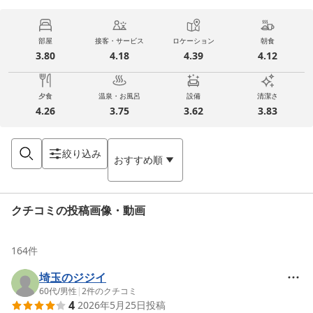
部屋
接客・サービス
ロケーション
朝食
3.80
4.18
4.39
4.12
夕食
温泉・お風呂
設備
清潔さ
4.26
3.75
3.62
3.83
絞り込み
おすすめ順
クチコミの投稿画像・動画
164
件
埼玉のジジイ
60代
/
男性
|
2
件のクチコミ
4
2026年5月25日
投稿