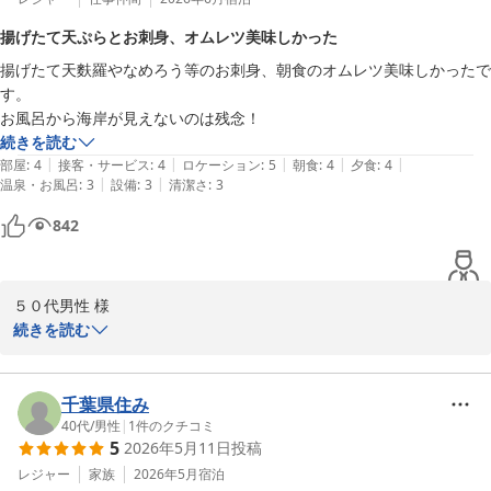
満足いただけたようで、何よりです。しかし、夕食や朝食の時間帯
揚げたて天ぷらとお刺身、オムレツ美味しかった
に浜焼きの匂いが上階に上がってくる件については、設備の限界も
揚げたて天麩羅やなめろう等のお刺身、朝食のオムレツ美味しかったで
あり、改善が難しい部分がございます。ご理解いただけますと幸い
す。

です。今後ともお客様に快適にお過ごしいただけるよう、努力して
お風呂から海岸が見えないのは残念！
まいります。

続きを読む
|
|
|
|
|
部屋
:
4
接客・サービス
:
4
ロケーション
:
5
朝食
:
4
夕食
:
4
またのご来館を心よりお待ち申し上げております。

|
|
温泉・お風呂
:
3
設備
:
3
清潔さ
:
3
ホテル南海荘
842
味覚と眺望の宿 ホテル南海荘
2026-05-27
５０代男性 様

続きを読む
この度はホテル南海荘にご宿泊いただき、誠にありがとうございま
す。お食事をお楽しみいただけたとのこと、大変嬉しく思います。
一方で、お風呂からの景観についてはご期待に添えず申し訳ござい
千葉県住み
ませんでした。

40代
/
男性
|
1
件のクチコミ
5
2026年5月11日
投稿
またのご利用を心よりお待ち申し上げております。

レジャー
家族
2026年5月
宿泊