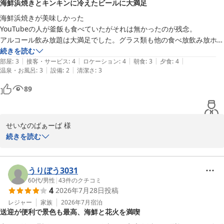
海鮮浜焼きとキンキンに冷えたビールに大満足
ます。ぜひまたのご利用をお待ちしております。

海鮮浜焼きが美味しかった　

ホテル南海荘
YouTubeの人が釜飯も食べていたがそれは無かったのが残念。

アルコール飲み放題は大満足でした。グラス類も他の食べ放飲み放ホテ
味覚と眺望の宿 ホテル南海荘
ルではプラスチックだったが、ちゃんとガラスのグラスが冷えていて、
続きを読む
2026-05-12
|
|
|
|
|
更にキンキンのビールを注いで美味しかったです。氷もクラッシュの氷
部屋
:
3
接客・サービス
:
4
ロケーション
:
4
朝食
:
3
夕食
:
4
|
|
温泉・お風呂
:
3
設備
:
2
清潔さ
:
3
ではなく四角い氷でした。私的にはそこはこだわりたいところなのでと
ても満足でした。

89
また機会があったら行きたいです。
せいなのばぁーば 様

続きを読む
ご感想をお寄せいただき、誠にありがとうございます。海鮮浜焼き
やアルコール飲み放題をお楽しみいただけたこと、大変嬉しく思い
ます。釜飯は海鮮釜飯に内容変更し、現在は有料メニューとしてご
うりぼう3031
提供し、前日までの予約制となっております。

60代
/
男性
|
43
件のクチコミ
4
2026年7月28日
投稿
またのご利用を心よりお待ち申し上げます。

レジャー
家族
2026年7月
宿泊
送迎が便利で景色も最高、海鮮と花火を満喫