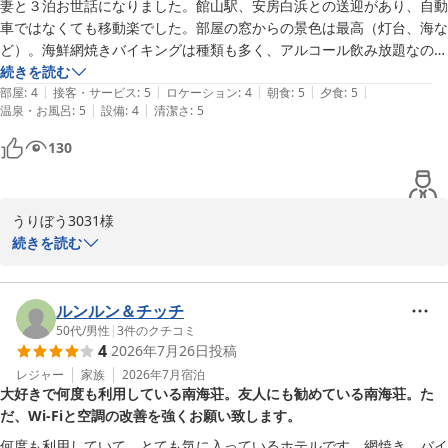
ホテル南海荘
妻と３泊お世話になりました。館山駅、安房白浜との送迎があり、自動
車ではなくても移動楽でした。部屋の窓からの景色は最高（灯台、海な
味覚と眺望の宿 ホテル南海荘
ど）。海鮮網焼きバイキングは種類も多く、アルコール飲み放題なので
2026-08-01
最高。手持ち花火場所とバケツなど準備もあり、年甲斐もなく２晩も手
続きを読む
|
|
|
|
|
持ち花火しました。
部屋
:
4
接客・サービス
:
5
ロケーション
:
4
朝食
:
5
夕食
:
5
|
|
温泉・お風呂
:
5
設備
:
4
清潔さ
:
5
130
うりぼう3031様

続きを読む
この度はホテル南海荘にご宿泊いただき、誠にありがとうございま
した。館山駅や安房白浜への送迎サービスをご利用いただき、快適
にお過ごしいただけたことを大変嬉しく思います。また、お部屋か
ルンルン＆チッチ
らの素晴らしい景色や海鮮網焼きバイキング、アルコール飲み放題
50代
/
男性
|
3
件のクチコミ
4
2026年7月26日
投稿
をお楽しみいただけたこと、手持ち花火を楽しまれたとのこと、当
ホテルの設備がご期待に沿えたことを知り、安堵いたしました。こ
レジャー
家族
2026年7月
宿泊
大好きで何度も利用している南海荘。友人にも勧めている南海荘。た
れからもお客様にとって快適で楽しい滞在を提供できるよう努めて
だ、Wi-Fiと空調の改善を強くお願い致します。
まいります。ぜひ、またのご利用をお待ち申し上げております。

何度も利用していて、とても気に入っているホテルです。網焼き、バイ