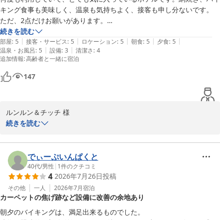
ホテル南海荘
キング食事も美味しく、温泉も気持ちよく、接客も申し分ないです。

ただ、2点だけお願いがあります。

味覚と眺望の宿 ホテル南海荘
4ベッドの部屋を利用させていただいたのですが、

続きを読む
2026-08-01
|
|
|
|
|
①部屋は広くてゆったり出来ましたが、Wi-Fiの電波が弱過ぎて全くつ
部屋
:
5
接客・サービス
:
5
ロケーション
:
5
朝食
:
5
夕食
:
5
|
|
温泉・お風呂
:
5
設備
:
3
清潔さ
:
4
ながりません。

追加情報
:
高齢者と一緒に宿泊
②冷房エアコンの効きが悪く、17℃設定にしても涼しくなりません。
暑くて夜は何度も起きてしまいました。おそらく、液体窒素が無くなっ
147
ているのか、老朽化ではないでしょうか。

可能でしたら、この2点を改善していただきたいと思います。

大好きな南海荘、これからも利用させていただ来ます。
ルンルン＆チッチ 様

続きを読む
この度はホテル南海荘をご利用いただき、誠にありがとうございま
す。また、温泉やお食事、接客にご満足いただけたことを大変嬉し
く思います。お客様からの貴重なご意見についても、心より感謝申
でぃーぷいんぱくと
し上げます。

40代
/
男性
|
1
件のクチコミ
4
2026年7月26日
投稿
ご指摘いただきましたWi-Fiの接続状態や冷房の効き具合について
その他
一人
2026年7月
宿泊
カーペットの焦げ跡など設備に改善の余地あり
は、大変申し訳ございませんでした。快適なご滞在を提供するため
に、これらの問題については真摯に受け止め、改善策を検討させて
朝夕のバイキングは、満足出来るものでした。
