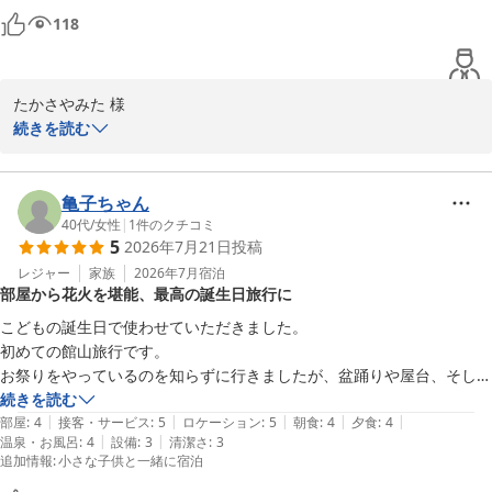
りでございます。

ぎ飲み過ぎ腹一杯でした。笑

118
シーズンですし、今時はどこも高いので仕方ないですが、もう少しリー
またのご利用を心よりお待ち申し上げております。

ホテル南海荘
たかさやみた 様

続きを読む
味覚と眺望の宿 ホテル南海荘
この度はホテル南海荘をご利用いただき、誠にありがとうございま
2026-07-24
す。海の日の連休にお越しいただき、素晴らしい体験をされたこと
を嬉しく思います。

亀子ちゃん
40代
/
女性
|
1
件のクチコミ
5
2026年7月21日
投稿
お部屋についてのご感想をいただき、ありがとうございます。窓か
らの美しい海の景色や星空をお楽しみいただけたとのこと、大変光
レジャー
家族
2026年7月
宿泊
部屋から花火を堪能、最高の誕生日旅行に
栄です。また、海女まつりの幻想的な雰囲気もお楽しみいただけた
ようで何よりです。

こどもの誕生日で使わせていただきました。

初めての館山旅行です。

夕食のバイキングにつきましても、様々な料理を味わっていただけ
お祭りをやっているのを知らずに行きましたが、盆踊りや屋台、そして
たことを嬉しく思います。料金についてのご意見は今後の参考とさ
花火も部屋の窓から目の前でみれて最高でした！（全部屋から見えるよ
続きを読む
せていただきます。

|
|
|
|
|
うになっているのか、お誕生日でその部屋にしていただけたの
部屋
:
4
接客・サービス
:
5
ロケーション
:
5
朝食
:
4
夕食
:
4
|
|
温泉・お風呂
:
4
設備
:
3
清潔さ
:
3
か・・・！？)

追加情報
:
小さな子供と一緒に宿泊
再度のご来館を心よりお待ち申し上げております。

子供たちも大喜びで、来年も来たい！と言っていましたので、また是非