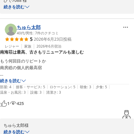
ひで7088 様

続きを読む
この度は、ホテル南海荘をご利用いただき、誠にありがとうござい
ます。また、貴重なご意見をいただき、感謝申し上げます。

ちゅら太郎
お客様の前回のご滞在に関してのご意見を真摯に受け止め、今回は
40代
/
男性
|
7
件のクチコミ
5
2026年6月23日
投稿
ご満足いただけたとのことで、大変嬉しく思います。フロントスタ
ッフの対応やお部屋の清掃状況、料理の美味しさについてお褒めの
レジャー
家族
2026年6月
宿泊
南海荘は最高、古さもリニューアルも楽しむ
言葉をいただき、誠にありがとうございます。スタッフ一同、引き
続きお客様に快適にお過ごしいただけるよう努めてまいります。

もう何回目のリピートか

南房総の個人的最高宿

次回のご利用を心よりお待ち申し上げております。どうぞ宜しくお
願い致します。

ともかく夕食のバイキングが最高、何食っても美味い

続きを読む
|
|
|
|
|
部屋
:
4
接客・サービス
:
5
ロケーション
:
5
朝食
:
3
夕食
:
5
ホテル南海荘
|
|
温泉・お風呂
:
3
設備
:
3
清潔さ
:
3
さんがピザと天ぷらとなめろうとカレーは食うべし、ラーメンが意外と
美味い

味覚と眺望の宿 ホテル南海荘
1
425
2026-06-29
アルコール飲み放題コーナーの雰囲気がテンション上がる、中身は同じ
酒でも置き方とか見せ方ってあるじゃない？それがここはセンス良い、
ちゅら太郎様

やる気にさせてくれる

続きを読む