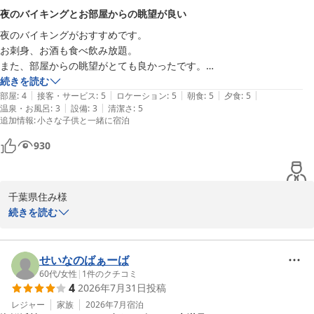
夜のバイキングとお部屋からの眺望が良い
ホテル南海荘
夜のバイキングがおすすめです。

味覚と眺望の宿 ホテル南海荘
お刺身、お酒も食べ飲み放題。

2026-06-06
また、部屋からの眺望がとても良かったです。

周辺に観光地が少ないのがデメリットかな。

続きを読む
|
|
|
|
|
灯台や神社、磯遊びはできます。
部屋
:
4
接客・サービス
:
5
ロケーション
:
5
朝食
:
5
夕食
:
5
|
|
温泉・お風呂
:
3
設備
:
3
清潔さ
:
5
追加情報
:
小さな子供と一緒に宿泊
930
千葉県住み様

続きを読む
この度はホテル南海荘をご利用いただき、誠にありがとうございま
した。夜のバイキングやお部屋からの眺望をお楽しみいただけたと
のこと、大変嬉しく思っております。また、周辺の観光地について
せいなのばぁーば
のご意見もありがとうございます。当館周辺には自然を楽しめるス
60代
/
女性
|
1
件のクチコミ
4
2026年7月31日
投稿
ポットがいくつかございますが、観光地の多様性に関してご期待に
添えなかった点、承知いたしました。今後の参考にさせていただき
レジャー
家族
2026年7月
宿泊