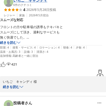
いちご キャンディ
6
件のクチコミ
4
2026年5月28日
投稿
お部屋からの美しい海の眺めや波の音をお楽しみいただけたこと、
大変嬉しく思っております。しかしながら、ベランダのツバメの巣
レジャー
家族
2026年5月
宿泊
スムーズな対応
に関して、ご不快な思いをさせてしまい申し訳ございません。この
件については、今後の改善点として検討させていただきます。

フロントの方や駐車場の誘導もテキパキと

スムーズにして頂き、過剰なサービスも

夕食や朝食に関するご指摘もありがとうございます。お席の配置や
無く快適でした。

メニューの充実については、今後の参考にさせていただきます。ご
ただ、こちらからのメッセージは一読

続きを読む
希望があればチェックインの際にスタッフにお申し付けください。
|
|
|
|
|
頂けなかったようです。

部屋
:
4
接客・サービス
:
4
ロケーション
:
4
朝食
:
4
夕食
:
4
できる限りご要望にはお応えいたしますが、予約状況により窓側を
|
|
温泉・お風呂
:
3
設備
:
3
清潔さ
:
4
追加情報
:
高齢者と一緒に宿泊
ご用意できない場合もございます。ご了承ください。

ご意見を元に、より満足いただけるお食事を提供できるよう努めて
421
まいります。またのご来館を心よりお待ち申し上げております。

どうぞ今後ともよろしくお願い申し上げます。

いちご　キャンディ 様

続きを読む
ホテル南海荘
この度はホテル南海荘をご利用いただき、誠にありがとうございま
味覚と眺望の宿 ホテル南海荘
す。フロントの対応や駐車場の誘導についてお褒めの言葉をいただ
2026-06-02
き、大変嬉しく思います。しかしながら、メッセージに関しての行
投稿者さん