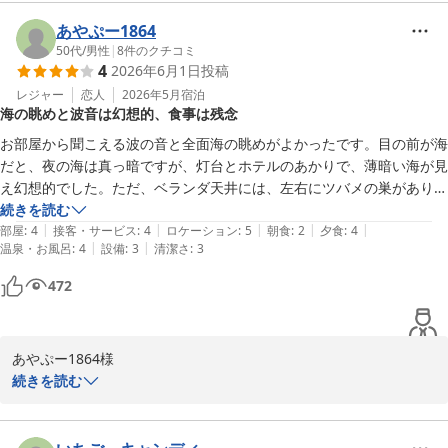
す。また、貴重なご意見をお寄せいただき、心より感謝申し上げま
でまた行く

ですが、窓から見る景色は、右も左もベランダの出っ張った所で、ベラ
2026-06-29
す。

あやぷー1864
ンダが邪魔で左右眺望マイナス。

50代
/
男性
|
8
件のクチコミ
書いたマイナスポイントは南海荘ファンなら笑ってそうそうってなると
あんなに人数が少ない宿泊客なのに、なぜこの部屋になったのか?

4
2026年6月1日
投稿
ご滞在中にお食事やお風呂をお楽しみいただけたとのこと、大変嬉
思う

不思議でたまりませんでした。

しく思います。しかしながら、眺望に関してご期待に沿えなかった
レジャー
恋人
2026年5月
宿泊
楽しみにしていたのに残念です。

海の眺めと波音は幻想的、食事は残念
こと、大変申し訳なく思っておりますが、お部屋タイプにより窓か
古いホテルではありますが、遠そうに見えるフロントまでもそんなに気
らの景色は、異なる場合がございます。ご理解いただけますと幸い
になるほどではなかったので、マイナス眺望の部屋でなければ最高だと
お部屋から聞こえる波の音と全面海の眺めがよかったです。目の前が海
です。

思います。

だと、夜の海は真っ暗ですが、灯台とホテルのあかりで、薄暗い海が見
眺望ご希望でしたら、眺望◎の角部屋禁煙和室をお勧めいたしま
チャレンジでまた伺おうと思っています。
え幻想的でした。ただ、ベランダ天井には、左右にツバメの巣があり、
す。

糞で汚れ、鳥が世話しなく飛び交っているのは戸をあけると入ってくる
続きを読む
|
|
|
|
|
か、気になりました。

部屋
:
4
接客・サービス
:
4
ロケーション
:
5
朝食
:
2
夕食
:
4
再度のご訪問を心よりお待ち申し上げております。どうぞよろしく
|
|
温泉・お風呂
:
4
設備
:
3
清潔さ
:
3
夕食は、席感覚が広く、良かったですが、15時前入りなのに、窓側で
お願いいたします。

はなく、中央席にはがっかりしました。ただ、サザエは、ボイルされて
472
おり、安心して沢山食べることができました。

ホテル南海荘
朝食では、前夜のカレーが美味しいそうにみえたため、食べようと思っ
ていましたが、ありませんでした。朝食は、質素にみえたため、メニュ
味覚と眺望の宿 ホテル南海荘
あやぷー1864様

ーに入れとくと差別化でき、夜浜焼きと合わせて朝の料理名物となると
2026-06-09
続きを読む
思いました。

この度は、ホテル南海荘にご宿泊いただき、誠にありがとうござい
建物は古く、少し気になるところはありますが、リピートあり、と思い
ます。また、貴重なご意見をお寄せいただきましたことに感謝申し
ました。
上げます。
