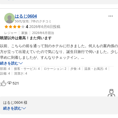
この度は、ホテル南海荘に再度ご宿泊いただき、誠にありがとうご
私的名物のチョコフォンデュコーナーが今回はかき氷コーナーに変わっ
ざいます。また、温かいお言葉をいただき、大変嬉しく思っており
てたのが残念

ます。

はるじ0604
50代
/
女性
|
7
件のクチコミ
それとかき氷は宿の人を呼ばないと駄目って書いてあって面倒だから誰
4
2026年6月6日
投稿
夕食のバイキングやアルコールコーナーに関するご評価をいただ
も食べてなかった、チョコ高いからかな

き、料理のセンスがのお気に召されたことは、私たちにとって大き
レジャー
家族
2026年6月
宿泊
眺望以外は最高！また伺います
な励みとなります。しかしながら、チョコフォンデュコーナーの変
設備は古くて、いつもカラスにツバメにトンビが飛び回っててフンだら
更や、かき氷の利用方法についてご不便をおかけしましたこと、心
け

以前、こちらの前を通って別のホテルに行きました。何人もの案内係の
よりお詫び申し上げます。今後、より多くのお客様に楽しんでいた
方が立って出迎えていたので気になり、誕生日旅行で伺いました。少し
だけるよう工夫してまいります。

でも行く度にほんのちょっとずつリニューアルされてる

早めに到着しましたが、すんなりチェックイン。

時期と台風の関係で、お客さんが少なかったのか、食事時間は1回だけ
続きを読む
また、設備の古さや下水の臭いについても貴重なご意見をいただ
|
|
|
|
|
エレベーターの押しボタン変わった？

でした。浜焼きはサザエ、ホタテ、蒸されたエビの3種類。お刺身は1
部屋
:
4
接客・サービス
:
4
ロケーション
:
2
夕食
:
4
温泉・お風呂
:
4
き、感謝申し上げます。古い部分については改善を進めており、少
|
設備
:
4
清潔さ
:
4
種類でした。

しずつリニューアルを行っておりますので、今後の変化をご期待い
ずっと閉鎖されてたゲームコーナーが再開されてた

他の惣菜はどれも美味しかったです。揚げたて天ぷらのエビは回転寿司
521
ただければ幸いです。

の天ぷらみたいな細々としたやつで、でも好きなのでたくさん食べまし
相変わらず和洋室は広くて良い、でも今回の部屋は初めて下水臭かった

た。

次回のご来館を心よりお待ち申し上げております。

風呂はのんびりと入ることが出来る人数だったので、ゆったりと入れま
はるじ0604 様

風呂の馬湯シャンプーシリーズ好き

した。

ホテル南海荘
続きを読む
ちょっと残念だったのが眺望。

この度はホテル南海荘にご宿泊いただき、誠にありがとうございま
まあ古くてボロい部分を差し引いても、南海荘は最高としか言えないの
6階に宿泊し、目の前は海。

味覚と眺望の宿 ホテル南海荘