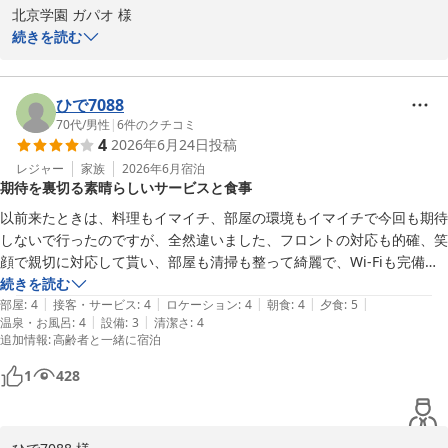
2026-07-19
北京学園 ガパオ 様

続きを読む
この度はホテル南海荘にご宿泊いただき、誠にありがとうございま
す。また、夕食のバイキングや温泉に関してのご感想をお寄せいた
だき、大変嬉しく思っております。お寿司や海鮮丼、浜焼きをお楽
ひで7088
しみいただけたとのこと、私たちの提供する料理がご満足いただけ
70代
/
男性
|
6
件のクチコミ
4
2026年6月24日
投稿
たことに感謝申し上げます。

レジャー
家族
2026年6月
宿泊
期待を裏切る素晴らしいサービスと食事
露天風呂やプールに関しましても、貴重なご意見をいただきありが
とうございます。お客様のご期待に添えるよう、今後のサービス向
以前来たときは、料理もイマイチ、部屋の環境もイマイチで今回も期待
上に努めてまいります。次回のご訪問を心よりお待ちしておりま
しないで行ったのですが、全然違いました、フロントの対応も的確、笑
す。

顔で親切に対応して貰い、部屋も清掃も整って綺麗で、Wi-Fiも完備、
夕飯も料理が美味しいし、飲み放題ま付いて最高です。絶対また利用し
続きを読む
今後ともホテル南海荘をよろしくお願い申し上げます。 

|
|
|
|
|
ます。宜しくお願いします。
部屋
:
4
接客・サービス
:
4
ロケーション
:
4
朝食
:
4
夕食
:
5
|
|
温泉・お風呂
:
4
設備
:
3
清潔さ
:
4
追加情報
:
高齢者と一緒に宿泊
ホテル南海荘
味覚と眺望の宿 ホテル南海荘
1
428
2026-07-19