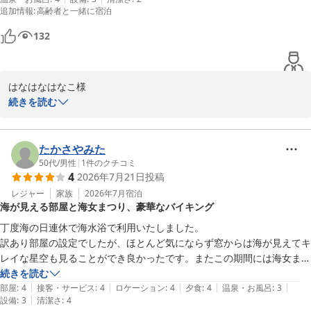
自分で作れる海鮮丼も楽しめました。

追加情報
:
高齢者と一緒に宿泊
浜焼きも自分で焼けるので、見た目的にも楽しめましたが、食べどきが
味覚と眺望の宿 ホテル南海荘
いつか、がわかるとより親切だと思います。

132
2026-07-24
お部屋はアタリハズレがありそう。

2部屋での宿泊でしたが、1部屋は洗面台やお風呂が黒カビだらけ、カ
はなはなはなこ様

ーテンも真っ黒で、焦げた後もありました。

続きを読む
ある程度古さはわかっての予約でしたが、部屋風呂は絶対に使用したく
この度はホテル南海荘にご宿泊いただき、誠にありがとうございま
ないものでした。

す。また、食事に関する温かいお言葉をいただき、大変嬉しく存じ
清掃は綺麗だったので、ハズレ部屋だったのだと思います。

ます。ブュッフェスタイルの食事がご家族皆様にご満足いただけた
たかさやみた
コンセントの数ももう少しあると便利です。

こと、特に揚げたての天ぷらや出来立てのオムレツをお楽しみいた
50代
/
男性
|
1
件のクチコミ
ただオーシャンビューはとてもよく、しかも当日、地元のお祭りがあ
4
2026年7月21日
投稿
だけたことに感謝いたします。お客様からの貴重なご意見として、
り、部屋から花火を見られたのがサプライズ！

浜焼きの食べ頃に関する案内は今後の改善点として検討させていた
レジャー
家族
2026年7月
宿泊
海が見える部屋と海女まつり、豪華なバイキング
だきます。

丁度海の日連休で海水浴で利用いたしました。

ただ、ご宿泊のお部屋の清掃状態についてはご不便をおかけし、大
訳あり部屋の設定でしたが、ほとんど気にならず窓からは海が見えてキ
変申し訳ございません。ご指摘いただいた点については、スタッフ
レイな星空も見ることができ良かったです。またこの期間には海女まつ
に共有し、今後のサービス向上に努めます。また、コンセントの数
りが目の前で開催されており海女さん姿の方々が港をたいまつをもちな
続きを読む
に関しましても、今後の改善に役立てさせていただきます。オーシ
|
|
|
|
|
がら遊泳するのが幻想的で良かったです

部屋
:
4
接客・サービス
:
4
ロケーション
:
4
夕食
:
4
温泉・お風呂
:
3
ャンビューや地元のお祭りの花火をお楽しみいただけたことは何よ
|
設備
:
3
清潔さ
:
4
夕飯バイキングは色々な種類がありえびホタテサザエ焼きもあり食べ過