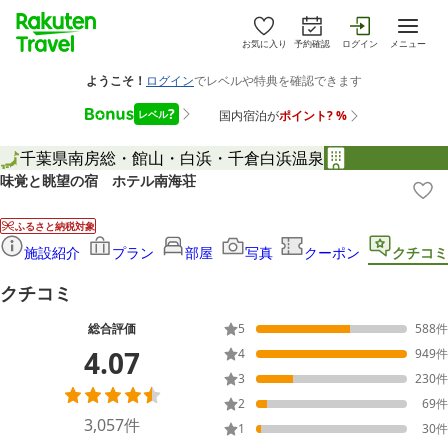
お気に入り
予約確認
ログイン
メニュー
千葉県
南房総・館山・白浜・千倉
白浜温泉
味覚と眺望の宿 ホテル南海荘
ふるさと納税対象
施設紹介
プラン
部屋
写真
クーポン
クチコミ
クチコミ
総合評価
5
588
件
4.07
4
949
件
3
230
件
2
69
件
3,057
件
1
30
件