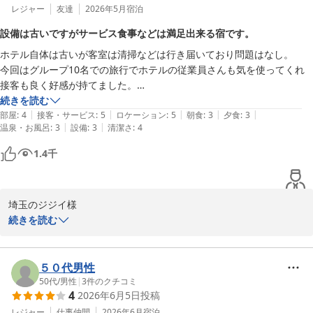
レジャー
友達
2026年5月
宿泊
設備は古いですがサービス食事などは満足出来る宿です。
ホテル自体は古いが客室は清掃などは行き届いており問題はなし。

今回はグループ10名での旅行でホテルの従業員さんも気を使ってくれ
接客も良く好感が持てました。

食事もビールなど飲み放題であり、飲む人ばかりのグループには大変助
続きを読む
|
|
|
|
|
かりありがたかったです。

部屋
:
4
接客・サービス
:
5
ロケーション
:
5
朝食
:
3
夕食
:
3
|
|
温泉・お風呂
:
3
設備
:
3
清潔さ
:
4
食べ放題の品数は夕飯、朝食ともかなりの品数があり値段から言っても
満足しました。

1.4
千
ただ一点設備上しかたないかも知れませんが夕食、朝食の時間になると
浜焼きの臭いが上階まで上がってきており

何とかならないものかと思いましたが、しょうがありませんね。笑

埼玉のジジイ様

ホテルは野島崎灯台の近くでローケーションも良く今度は違う季節にま
続きを読む
た訪れたいと思います。
この度はホテル南海荘にご宿泊いただき、誠にありがとうございま
す。また、貴重なご意見をいただき、心から感謝申し上げます。

５０代男性
お客様がご指摘の通り、当ホテルは古さを感じさせる部分もござい
50代
/
男性
|
3
件のクチコミ
4
2026年6月5日
投稿
ますが、客室の清掃や接客においてご満足いただけたこと、大変嬉
しく思っております。飲み放題や豊富な食事メニューについてもご
レジャー
仕事仲間
2026年6月
宿泊