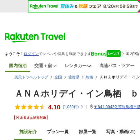
国内宿泊
交通＋宿
レンタカー
高速バス・ツアー
ＡＮＡホリデイ・イン
楽天トラベルトップ
全国
佐賀県
鳥栖
ＡＮＡホリデイ・イン鳥栖 ｂ
4.10
(
1,080
件)
〒841-0042佐賀県鳥栖市酒
施設紹介
プラン一覧
部屋一覧
写真・動画(21)