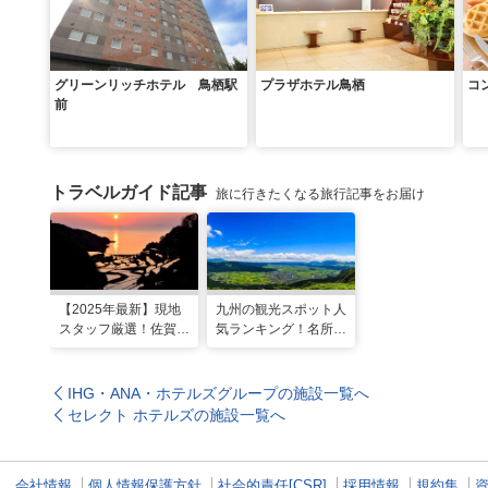
グリーンリッチホテル 鳥栖駅
プラザホテル鳥栖
コ
前
トラベルガイド記事
旅に行きたくなる旅行記事をお届け
【2025年最新】現地
九州の観光スポット人
スタッフ厳選！佐賀県
気ランキング！名所も
のおすすめ観光スポッ
温泉も見どころ満載！
トBEST27
IHG・ANA・ホテルズグループの施設一覧へ
セレクト ホテルズの施設一覧へ
会社情報
個人情報保護方針
社会的責任[CSR]
採用情報
規約集