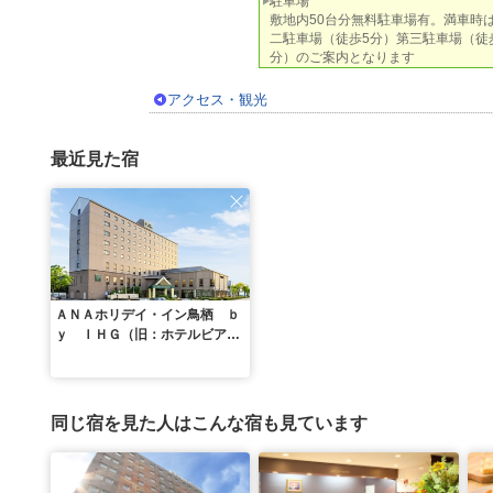
駐車場
敷地内50台分無料駐車場有。満車時
二駐車場（徒歩5分）第三駐車場（徒
分）のご案内となります
アクセス・観光
最近見た宿
ＡＮＡホリデイ・イン鳥栖 ｂ
ｙ ＩＨＧ（旧：ホテルビアン
トス）
同じ宿を見た人はこんな宿も見ています