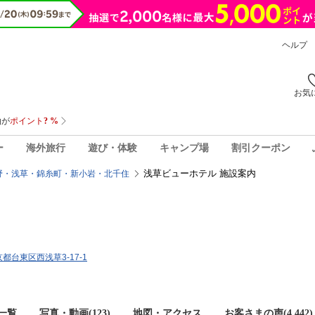
ヘルプ
お気
ー
海外旅行
遊び・体験
キャンプ場
割引クーポン
浅草ビューホテル 施設案内
野・浅草・錦糸町・新小岩・北千住
東京都台東区西浅草3-17-1
一覧
写真・動画(123)
地図・アクセス
お客さまの声(
4,442
)