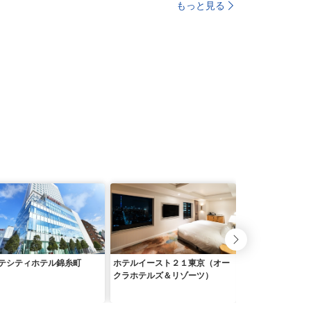
もっと見る
テシティホテル錦糸町
ホテルイースト２１東京（オー
住友不動産ホテル
クラホテルズ＆リゾーツ）
ンテーヌグランド