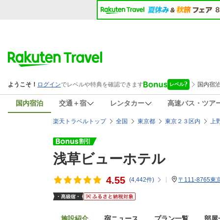
国内宿泊
交通＋宿
レンタカー
高速バス・ツア
楽天トラベルトップ
全国
東京都
東京２３区内
上
浅草ビューホテル
4.55
(
4,442
件)
〒111-8765
施設紹介
宿ニュース
プラン一覧
部屋