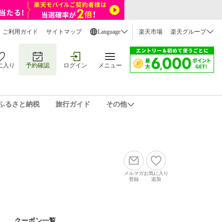
ご利用ガイド
サイトマップ
Language
楽天市場
楽天グループ
に入り
予約確認
ログイン
メニュー
ふるさと納税
旅行ガイド
その他
メルマガ
お気に入り
登録
追加
クーポン一覧