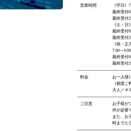
営業時間
《平日》7:0
最終受付8:
最終受付20
《土・日》7:
最終受付8:
最終受付20
《祝・正
7:00～9:0
最終受付8:
最終受付20
料金
お一人様
（都度ご
大人／￥3,
ご注意
お子様が
伴が必要
また、お
時までと