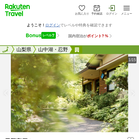
お気に入り
予約確認
ログイン
メニュー
全国
全国
山梨県
山中湖・忍野
忍野高原ホテル
1/15