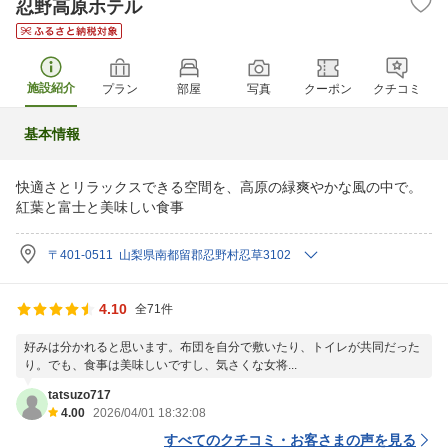
忍野高原ホテル
施設紹介
プラン
部屋
写真
クーポン
クチコミ
基本情報
快適さとリラックスできる空間を、高原の緑爽やかな風の中で。
紅葉と富士と美味しい食事
〒401-0511 山梨県南都留郡忍野村忍草3102
4.10
全71件
好みは分かれると思います。布団を自分で敷いたり、トイレが共同だった
り。でも、食事は美味しいですし、気さくな女将...
tatsuzo717
4.00
2026/04/01 18:32:08
すべてのクチコミ・お客さまの声を見る