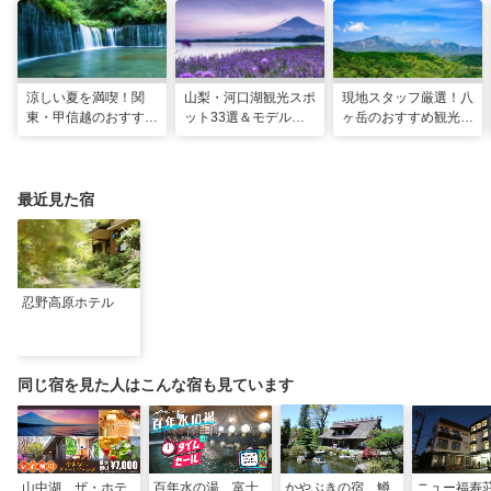
涼しい夏を満喫！関
山梨・河口湖観光スポ
現地スタッフ厳選！八
東・甲信越のおすすめ
ット33選＆モデルコ
ヶ岳のおすすめ観光ス
避暑地14選
ース！絶景や温泉も
ポット18選
最近見た宿
忍野高原ホテル
同じ宿を見た人はこんな宿も見ています
山中湖 ザ・ホテ
百年水の湯 富士
かやぶきの宿 鱒
ニュー福寿