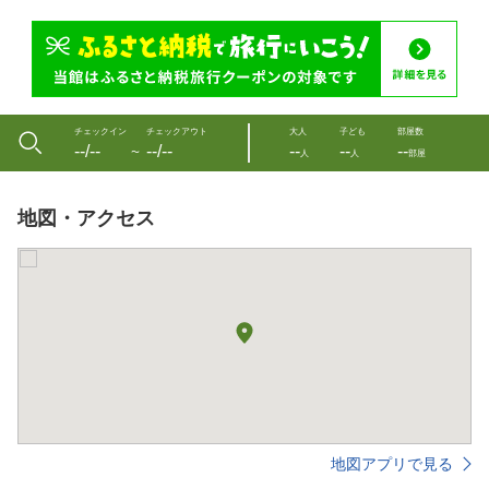
チェックイン
チェックアウト
大人
子ども
部屋数
--/--
--/--
--
--
--
〜
人
人
部屋
地図・アクセス
地図アプリで見る