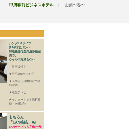
甲府駅前ビジネスホテル
山梨〜春〜
シングルBタイプ
(14平米)は広々♪
加湿機能付空気清浄機完
備で、
ウイルス対策もOK♪
【客室設備】
★羽毛100％掛布団
★温度設定自由自在の個
別空調
★液晶テレビ
★インターネット無料接
続（wifi接続）
もちろん
「LAN接続」も!
LANケーブルも完備(一部