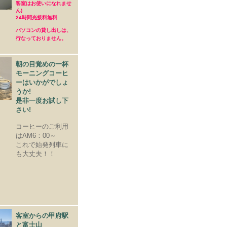
客室はお使いになれませ
ん)
24時間光接料無料
パソコンの貸し出しは、
行なっておりません。
朝の目覚めの一杯
モーニングコーヒ
ーはいかがでしょ
うか!
是非一度お試し下
さい!
コーヒーのご利用
はAM6：00～
これで始発列車に
も大丈夫！！
客室からの甲府駅
と富士山