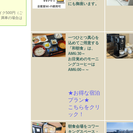
にも御座います。
イク500円（ご
 満車の場合は
一つひとつ真心を
込めてご用意する
「和朝食」は、
AM6:30～
お目覚めのモーニ
ングコーヒーは
AM6:00～～
★お得な宿泊
プラン★
こちらをクリ
ック！
朝食会場をコワー
キングスペース・