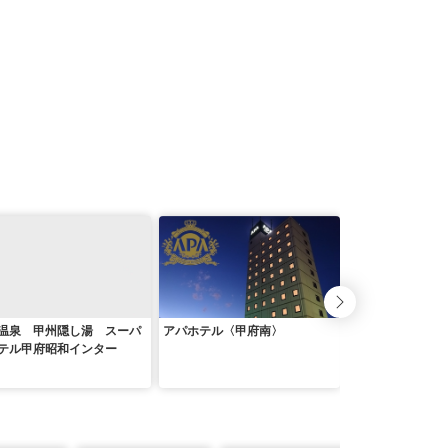
温泉 甲州隠し湯 スーパ
アパホテル〈甲府南〉
ホテル１ー２ー３
テル甲府昭和インター
泉