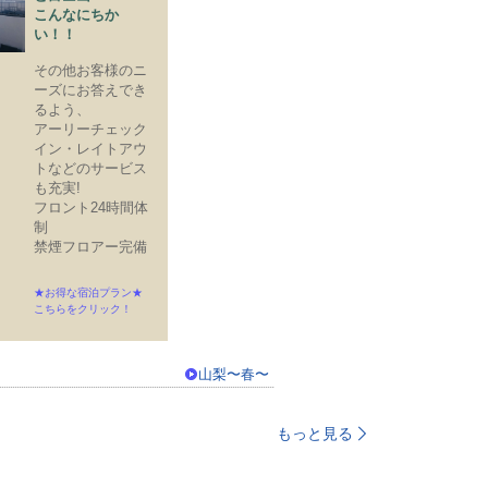
こんなにちか
い！！
その他お客様のニ
ーズにお答えでき
るよう、
アーリーチェック
イン・レイトアウ
トなどのサービス
も充実!
フロント24時間体
制
禁煙フロアー完備
★お得な宿泊プラン★
こちらをクリック！
山梨〜春〜
もっと見る