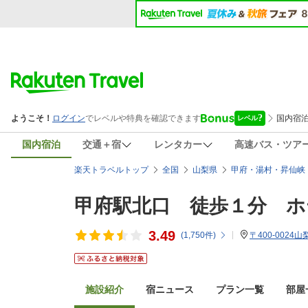
国内宿泊
交通＋宿
レンタカー
高速バス・ツア
楽天トラベルトップ
全国
山梨県
甲府・湯村・昇仙峡
甲府駅北口 徒歩１分 
3.49
(
1,750
件)
〒400-0024
施設紹介
宿ニュース
プラン一覧
部屋