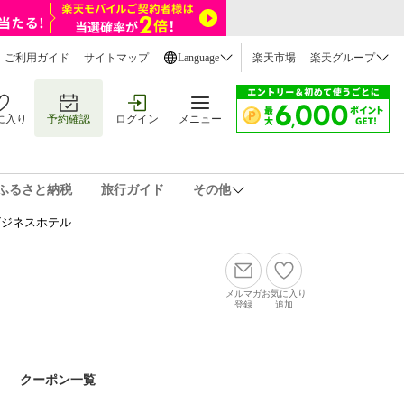
ご利用ガイド
サイトマップ
Language
楽天市場
楽天グループ
に入り
予約確認
ログイン
メニュー
ふるさと納税
旅行ガイド
その他
ビジネスホテル
＞
メルマガ
お気に入り
登録
追加
クーポン一覧