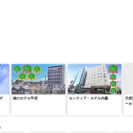
ザ
城のホテル甲府
センティア・ホテル内藤
天然
ーホ
け