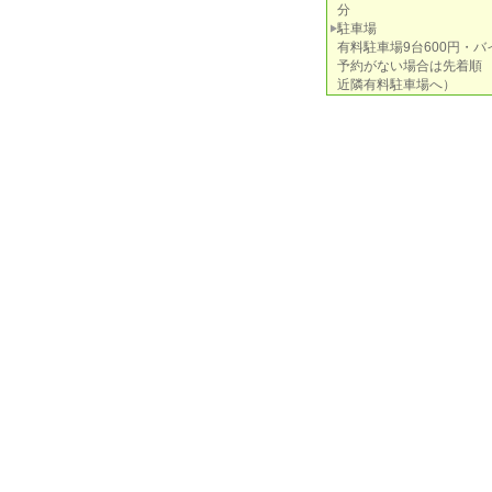
分
駐車場
有料駐車場9台600円・バ
予約がない場合は先着順
近隣有料駐車場へ）