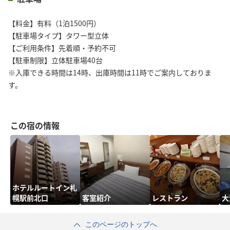
【料金】有料（1泊1500円）
【駐車場タイプ】タワー型立体
【ご利用条件】先着順・予約不可
【駐車制限】立体駐車場40台
※入庫できる時間は14時、出庫時間は11時でご案内しておりま
す。
この宿の情報
ホテルルートイン札
幌駅前北口
客室紹介
レストラン
大
このページのトップへ