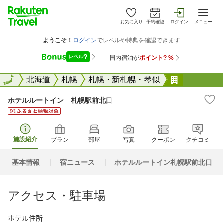
お気に入り
予約確認
ログイン
メニュー
全国
全国
北海道
札幌
札幌・新札幌・琴似
ホテルルー
ホテルルートイン 札幌駅前北口
施設紹介
プラン
部屋
写真
クーポン
クチコミ
基本情報
宿ニュース
ホテルルートイン札幌駅前北口
アクセス・駐車場
ホテル住所
