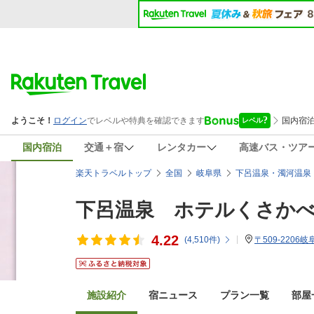
国内宿泊
交通＋宿
レンタカー
高速バス・ツア
楽天トラベルトップ
全国
岐阜県
下呂温泉・濁河温泉
下呂温泉 ホテルくさか
4.22
(
4,510
件)
〒509-2206
施設紹介
宿ニュース
プラン一覧
部屋