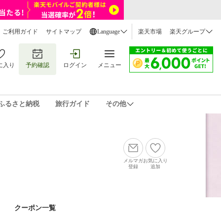
ご利用ガイド
サイトマップ
Language
楽天市場
楽天グループ
に入り
予約確認
ログイン
メニュー
ふるさと納税
旅行ガイド
その他
メルマガ
お気に入り
登録
追加
クーポン一覧