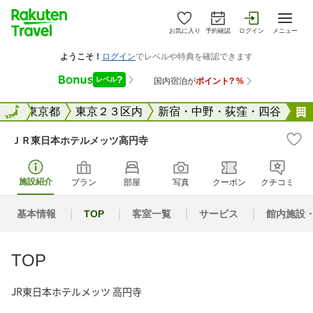
お気に入り
予約確認
ログイン
メニュー
全国
全国
東京都
東京２３区内
新宿・中野・荻窪・四谷
ＪＲ東日本ホテルメッツ高円寺
施設紹介
プラン
部屋
写真
クーポン
クチコミ
基本情報
TOP
客室一覧
サービス
館内施設
TOP
JR東日本ホテルメッツ 高円寺