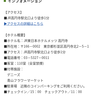
インフォメーション
【アクセス】
■JR高円寺駅北口より徒歩1分
▶アクセスの詳細はこちら
【ホテル概要】
■ホテル名：JR東日本ホテルメッツ 高円寺
■所在地：〒166－0002 東京都杉並区高円寺北2－5－1
■アクセス：JR高円寺駅北口より徒歩1分
■電話番号：03－5327－0011
■客室：110室（全室禁煙）
■付帯施設：
デニーズ
青山フラワーマーケット
■駐車場 近隣のコインパーキングをご利用ください。
■チェックイン／15：00 チェックアウト／11：00