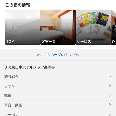
この宿の情報
TOP
客室一覧
サービス
館
このページのトップへ
ＪＲ東日本ホテルメッツ高円寺
施設紹介
プラン
部屋
写真・動画
クーポン