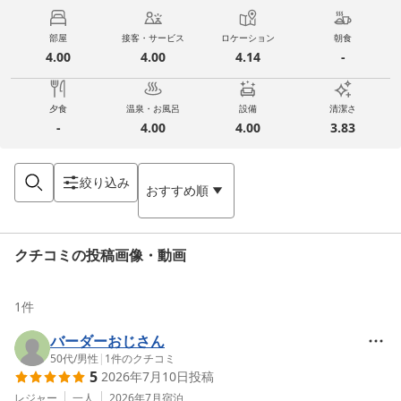
部屋
接客・サービス
ロケーション
朝食
4.00
4.00
4.14
-
夕食
温泉・お風呂
設備
清潔さ
-
4.00
4.00
3.83
絞り込み
おすすめ順
クチコミの投稿画像・動画
1
件
バーダーおじさん
50代
/
男性
|
1
件のクチコミ
5
2026年7月10日
投稿
レジャー
一人
2026年7月
宿泊