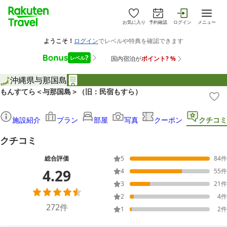
お気に入り
予約確認
ログイン
メニュー
沖縄県
与那国島
もんすてら＜与那国島＞（旧：民宿もすら）
施設紹介
プラン
部屋
写真
クーポン
クチコミ
クチコミ
総合評価
5
84
件
4.29
4
55
件
3
21
件
2
4
件
272
件
1
2
件