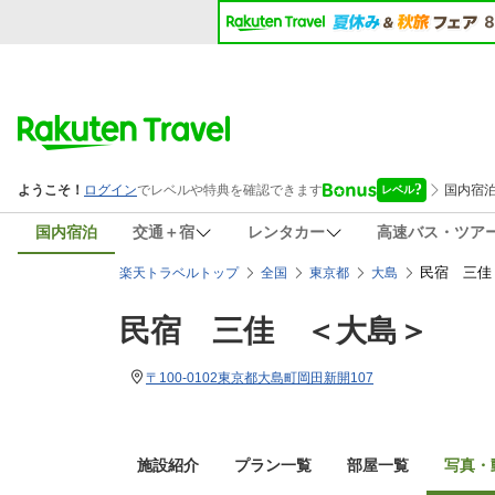
国内宿泊
交通＋宿
レンタカー
高速バス・ツア
民宿 三佳
楽天トラベルトップ
全国
東京都
大島
民宿 三佳 ＜大島＞
〒100-0102東京都大島町岡田新開107
施設紹介
プラン一覧
部屋一覧
写真・動