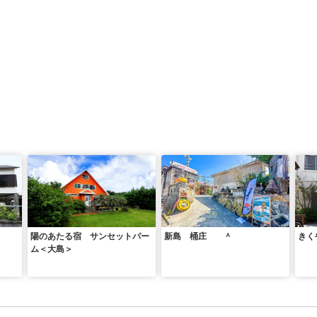
陽のあたる宿 サンセットパー
新島 桶庄 ＾
きく
ム＜大島＞