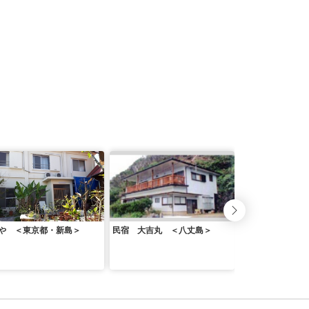
や ＜東京都・新島＞
民宿 大吉丸 ＜八丈島＞
旅館かんいち＜大