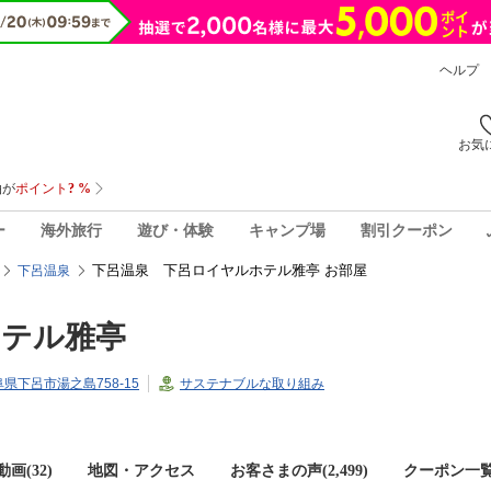
ヘルプ
お気
ー
海外旅行
遊び・体験
キャンプ場
割引クーポン
下呂温泉 下呂ロイヤルホテル雅亭 お部屋
下呂温泉
ホテル雅亭
岐阜県下呂市湯之島758-15
サステナブルな取り組み
画(32)
地図・アクセス
お客さまの声(
2,499
)
クーポン一