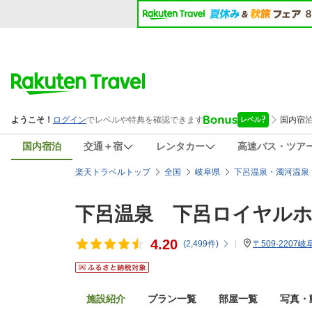
国内宿泊
交通＋宿
レンタカー
高速バス・ツア
楽天トラベルトップ
全国
岐阜県
下呂温泉・濁河温泉
下呂温泉 下呂ロイヤル
4.20
(
2,499
件)
〒509-2207
施設紹介
プラン一覧
部屋一覧
写真・動