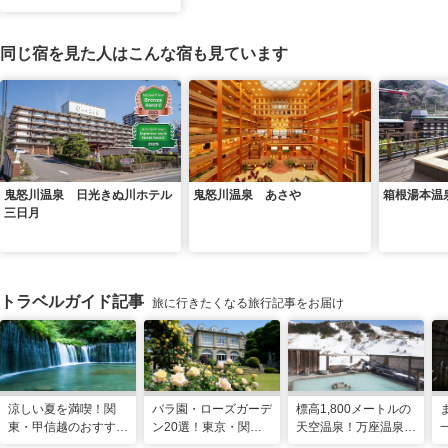
同じ宿を見た人はこんな宿も見ています
鬼怒川温泉 日光きぬ川ホテル
鬼怒川温泉 あさや
箱根湯本温
三日月
トラベルガイド記事
旅に行きたくなる旅行記事をお届け
涼しい夏を満喫！関
バラ園・ローズガーデ
標高1,800メートルの
東・甲信越のおすすめ
ン20選！東京・関東
天空温泉！万座温泉
避暑地14選
の名所をご紹介
日進舘の絶景風呂と充