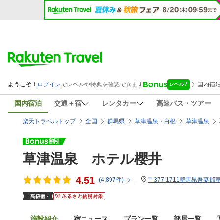
国内宿泊
交通＋宿
レンタカー
高速バス・ツアー
楽天トラベルトップ
全国
群馬県
草津温泉・白根
草津温泉
草津温泉 ホテル櫻井
4.51
(
4,897
件)
〒377-1711群馬県吾妻郡
施設紹介
宿ニュース
プラン一覧
部屋一覧