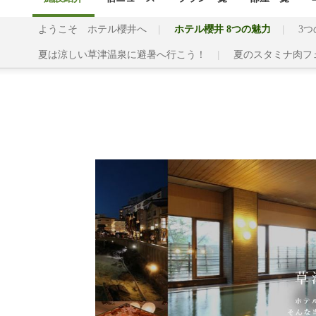
ようこそ ホテル櫻井へ
ホテル櫻井 8つの魅力
3
夏は涼しい草津温泉に避暑へ行こう！
夏のスタミナ肉フ