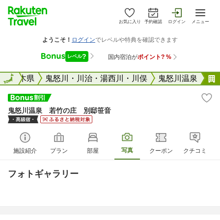
お気に入り
予約確認
ログイン
メニュー
全国
栃木県
全国
鬼怒川・川治・湯西川・川俣
鬼怒川温泉
鬼怒川温泉 若竹の庄 別邸笹音
写真
施設紹介
プラン
部屋
クーポン
クチコミ
フォトギャラリー