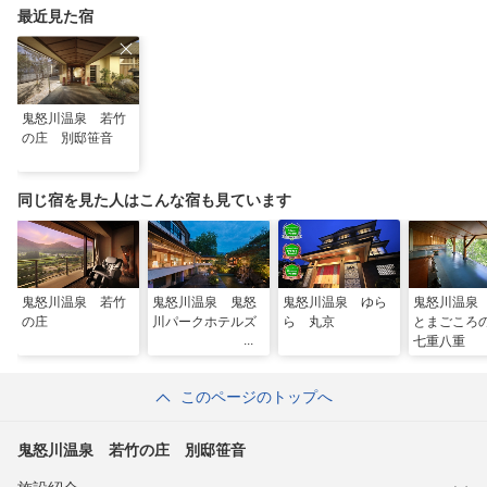
最近見た宿
鬼怒川温泉 若竹
の庄 別邸笹音
同じ宿を見た人はこんな宿も見ています
鬼怒川温泉 若竹
鬼怒川温泉 鬼怒
鬼怒川温泉 ゆら
鬼怒川温泉
の庄
川パークホテルズ
ら 丸京
とまごこ
七重八重
このページのトップへ
鬼怒川温泉 若竹の庄 別邸笹音