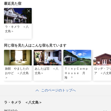
最近見た宿
ラ・キメラ ＜八
丈島＞
同じ宿を見た人はこんな宿も見ています
旅館 やましたの
あしたば荘 ＜八
ＴｉｎｙＣａｍｐ
ロッヂ・フ
おやど ＜八丈島
丈島＞
Ｈｏｕｓｅ 月
ア ＜八丈
＞
海 ＾
このページのトップへ
ラ・キメラ ＜八丈島＞