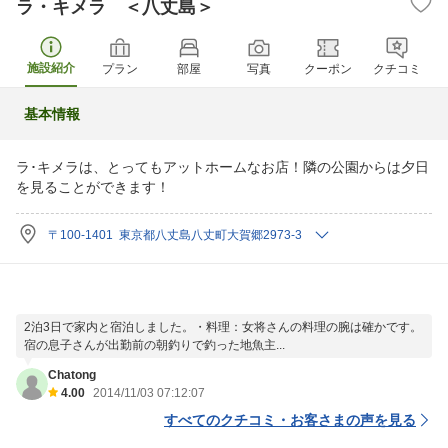
ラ・キメラ ＜八丈島＞
施設紹介
プラン
部屋
写真
クーポン
クチコミ
基本情報
ラ･キメラは、とってもアットホームなお店！隣の公園からは夕日
を見ることができます！
〒100-1401 東京都八丈島八丈町大賀郷2973-3
2泊3日で家内と宿泊しました。・料理：女将さんの料理の腕は確かです。
宿の息子さんが出勤前の朝釣りで釣った地魚主...
Chatong
4.00
2014/11/03 07:12:07
すべてのクチコミ・お客さまの声を見る