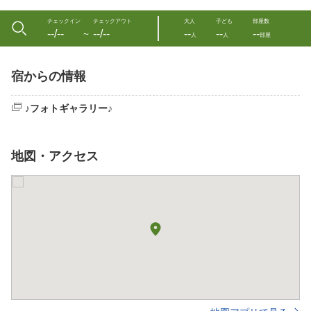
チェックイン
チェックアウト
大人
子ども
部屋数
--/--
--/--
--
--
--
〜
人
人
部屋
宿からの情報
♪フォトギャラリー♪
地図・アクセス