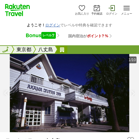
お気に入り
予約確認
ログイン
メニュー
全国
全国
東京都
八丈島
ラ・キメラ ＜八丈島＞
1/10