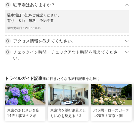
駐車場はありますか？
駐車場は下記をご確認ください。
有り ８台 無料 予約不要
最終更新日：2006-10-19
アクセス情報を教えてください。
チェックイン時間・チェックアウト時間を教えてくださ
い。
トラベルガイド記事
旅に行きたくなる旅行記事をお届け
東京のあじさい名所
東京湾を望む絶景とと
バラ園・ローズガーデ
14選！駅近のスポッ
もに心を整える「JW
ン20選！東京・関東
トや2026年見頃情報
マリオット・ホテル東
の名所をご紹介
も
京」でのマインドフル
な滞在