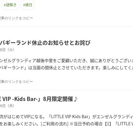
#
謎解き
#
縁日
記事のリンクをコピー
バギーランド休止のお知らせとお詫び
月28日（火）
ンゼルグランディア越後中里をご愛顧いただき、誠にありがとうござい
バギーランド」は当面の間休止とさせていただきます。楽しみにしてく
記事のリンクをコピー
E VIP -Kids Bar-」8月限定開催♪
月09日（木）
がはじめてVIPになる。「LITTLE VIP Kids Bar」がエンゼルグ
お楽しみください。[ご利用の流れ] ※当日予約の場合【1】「LITTLE VIP -K