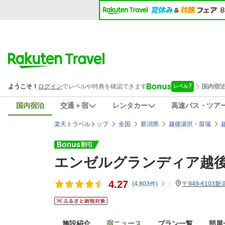
国内宿泊
交通＋宿
レンタカー
高速バス・ツア
楽天トラベルトップ
全国
新潟県
越後湯沢・苗場
エンゼルグランディア越
4.27
(
4,803
件)
〒949-6103
施設紹介
宿ニュース
プラン一覧
部屋