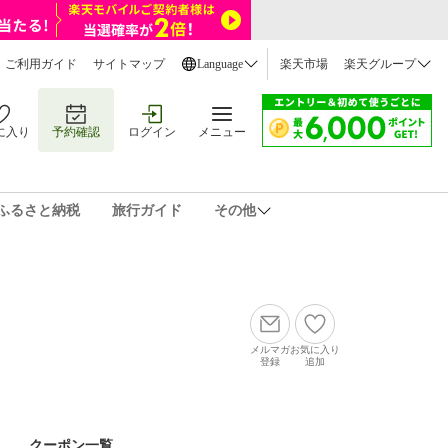
ご利用ガイド
サイトマップ
Language
楽天市場
楽天グループ
に入り
予約確認
ログイン
メニュー
ふるさと納税
旅行ガイド
その他
メルマガ
お気に入り
登録
追加
クーポン一覧