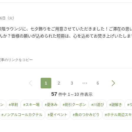
月16日（火）
2階ラウンジに、七夕飾りをご用意させていただきました！ご滞在の思
んか？皆様の願いが込められた短冊は、心を込めてお焚き上げいたしま
記事のリンクをコピー
1
2
3
6
57
件中
1
～
10
件表示
ン
#
早割
#
スキー場
#
夏休み
#
割引クーポン
#
川遊び
#
謎解き
#
#
ノンアルコールカクテル
#
夏イベント
#
魚のつかみどり
#
ホテル周辺スキ