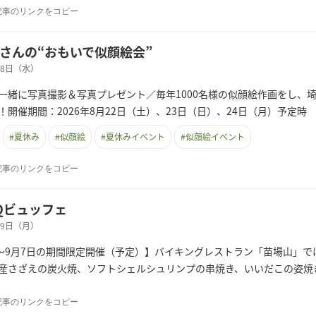
記事のリンクをコピー
さんの“おもいで似顔絵会”
月08日（水）
一緒に写真撮影＆写真プレゼント／毎年1000名様の似顔絵作画をし、
開催期間：2026年8月22日（土）、23日（日）、24日（月）予定時 間
#
夏休み
#
似顔絵
#
夏休みイベント
#
似顔絵イベント
記事のリンクをコピー
BQビュッフェ
月29日（月）
日～9月7日の期間限定開催（予定）】バイキングレストラン「苗場山」で
産さざえの炭火焼、ソフトシェルシュリンプの串焼き、いいだこの姿焼き
記事のリンクをコピー