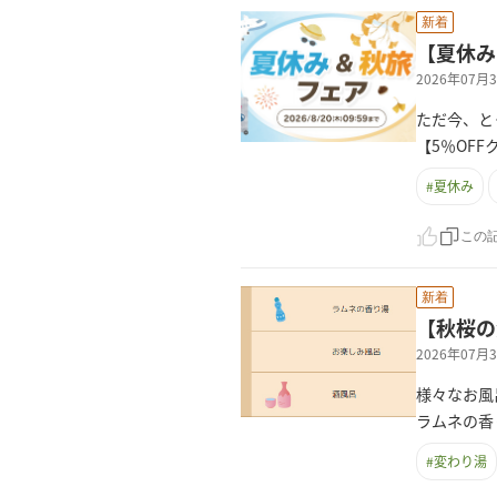
新着
【夏休み
2026年07
ただ今、と
【5％OF
#
夏休み
この
新着
【秋桜の
2026年07
様々なお風
ラムネの香
#
変わり湯