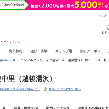
ヘルプ
お気
ー
海外旅行
遊び・体験
キャンプ場
割引クーポン
エンゼルグランディア越後中里（越後湯沢） 宿ニュース一覧
越後湯沢温泉
後中里（越後湯沢）
新潟県南魚沼郡湯沢町土樽4707-1
サステナブルな取り組み
一覧
写真・動画(195)
地図・アクセス
お客さまの声(
4,803
)