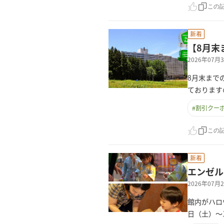
この
新着
【8月末
2026年07
8月末まで
ております
#
割引クー
この
新着
エンゼル
2026年07
館内がハロ
日（土）～