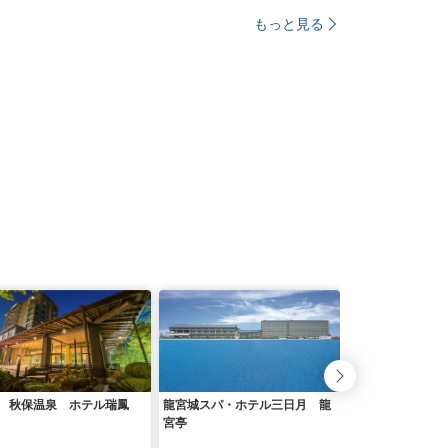
もっと見る
 秋保温泉 ホテル瑞鳳
龍宮城スパ・ホテル三日月 龍
グランドニッコー
宮亭
浜