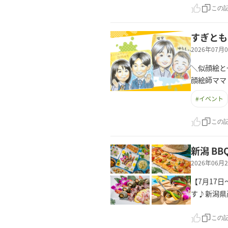
この
すぎとも
2026年07
＼似顔絵と
顔絵師ママ！
#
イベント
この
新潟 B
2026年06
【7月17
す♪新潟県
この