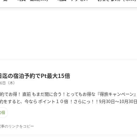
0日迄の宿泊予約でPt最大15倍
月06日（木）
予約でお得！ 直前 もまだ間に合う！とってもお得な『得旅キャンペーン
約をすると、今なら ポイント１０倍 ！さらにっ！！9月30日～10月30
0倍
記事のリンクをコピー