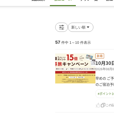
57
件中
1
～
10
件表示
新着
10月3
2026年08
早めの ご
のご宿泊予
#
ポイント1
この