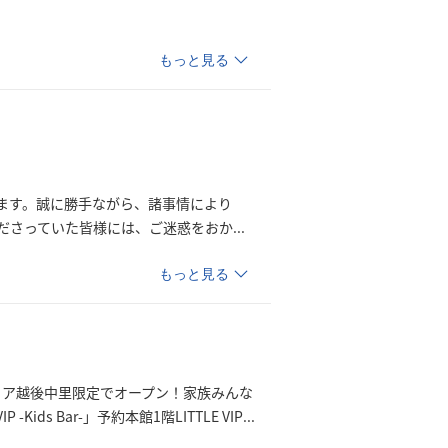
もっと見る
ます。誠に勝手ながら、諸事情により
ださっていた皆様には、ご迷惑をお
か
...
もっと見る
ランディア越後中里限定でオープン！家族みんな
ids Bar-」予約本館1階LITTLE
VIP
...