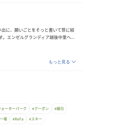
い出に、願いごとをそっと書いて笹に結
す。エンゼルグランディア越後中里
へ
...
もっと見る
ウォーターパーク
#
クーポン
#
縁日
ー場
#
ReFa
#
スキー