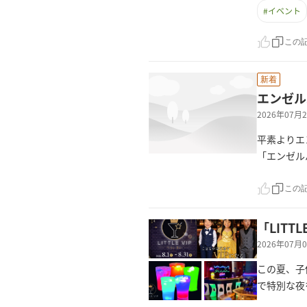
#
イベント
この
新着
エンゼル
2026年07
平素よりエ
「エンゼル
この
「LITTL
2026年07
この夏、子供
で特別な夜を