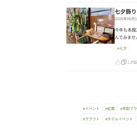
七夕飾り
2026年06
今年も本館
んでみませ
#
七夕
この
#
イベント
#
紅葉
#
早割プラ
#
クラフト
#
ホテルイベント