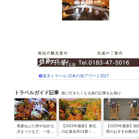
楽天トラベル 日本の宿アワード2017
トラベルガイド記事
旅に行きたくなる旅行記事をお届け
青森ねぶた祭や仙台七
【2025年最新】東北
【2025年最新】秋
夕まつりなど、一生に
の紅葉名所24選！見
県のおすすめ観光2
一度は行きたい！東北
頃時期やライトアップ
選！定番・穴場ス