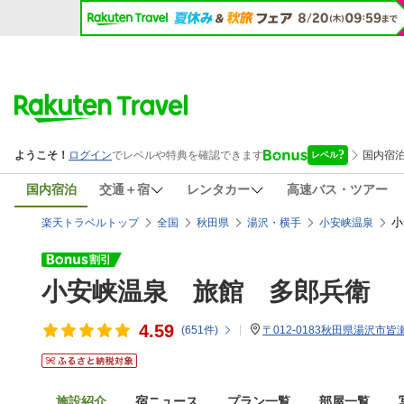
国内宿泊
交通＋宿
レンタカー
高速バス・ツアー
小
楽天トラベルトップ
全国
秋田県
湯沢・横手
小安峡温泉
小安峡温泉 旅館 多郎兵衛
4.59
(
651
件)
〒012-0183秋田県湯沢市皆瀬
施設紹介
宿ニュース
プラン一覧
部屋一覧