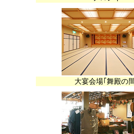
大宴会場｢舞殿の間