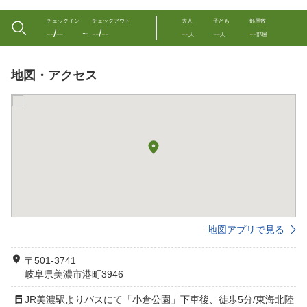
チェックイン
チェックアウト
大人
子ども
部屋数
--/--
--/--
--
--
--
〜
人
人
部屋
地図・アクセス
地図アプリで見る
〒501-3741
岐阜県美濃市港町3946
JR美濃駅よりバスにて「小倉公園」下車後、徒歩5分/東海北陸