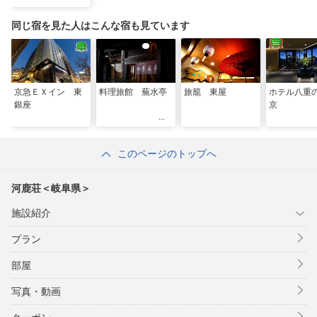
同じ宿を見た人はこんな宿も見ています
京急ＥＸイン 東
料理旅館 蕪水亭
旅籠 東屋
ホテル八重
銀座
京
このページのトップへ
河鹿荘＜岐阜県＞
施設紹介
プラン
部屋
写真・動画