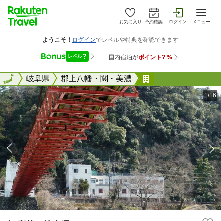
お気に入り
予約確認
ログイン
メニュー
全国
全国
岐阜県
郡上八幡・関・美濃
河鹿荘＜岐阜県＞
1/16