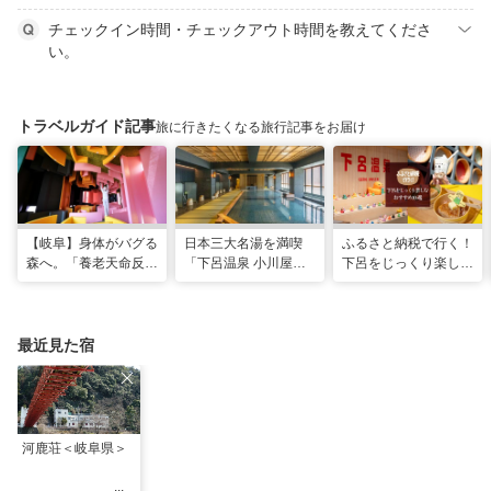
チェックイン時間・チェックアウト時間を教えてくださ
い。
トラベルガイド記事
旅に行きたくなる旅行記事をお届け
【岐阜】身体がバグる
日本三大名湯を満喫
ふるさと納税で行く！
森へ。「養老天命反転
「下呂温泉 小川屋」
下呂をじっくり楽しむ
地」から始まる体感リ
で過ごす癒やし旅
おすすめ10選
セット旅
最近見た宿
河鹿荘＜岐阜県＞