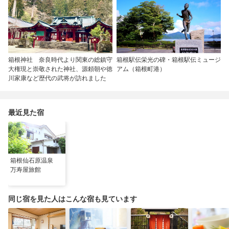
箱根神社 奈良時代より関東の総鎮守
箱根駅伝栄光の碑・箱根駅伝ミュージ
大権現と崇敬された神社、源頼朝や徳
アム（箱根町港）
川家康など歴代の武将が訪れました
最近見た宿
箱根仙石原温泉
万寿屋旅館
同じ宿を見た人はこんな宿も見ています