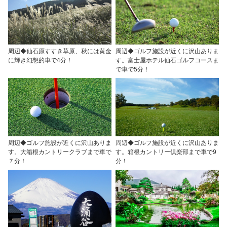
周辺◆仙石原すすき草原、秋には黄金
周辺◆ゴルフ施設が近くに沢山ありま
に輝き幻想的車で4分！
す。富士屋ホテル仙石ゴルフコースま
で車で5分！
周辺◆ゴルフ施設が近くに沢山ありま
周辺◆ゴルフ施設が近くに沢山ありま
す。大箱根カントリークラブまで車で
す。箱根カントリー倶楽部まで車で9
７分！
分！