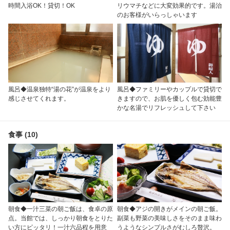
時間入浴OK！貸切！OK
リウマチなどに大変効果的です。湯治
のお客様がいらっしゃいます
風呂◆温泉独特“湯の花”が温泉をより
風呂◆ファミリーやカップルで貸切で
感じさせてくれます。
きますので、お肌を優しく包む効能豊
かな名湯でリフレッシュして下さい
食事 (10)
朝食◆一汁三菜の朝ご飯は、食卓の原
朝食◆アジの開きがメインの朝ご飯。
点。当館では、しっかり朝食をとりた
副菜も野菜の美味しさをそのまま味わ
い方にピッタリ！一汁六品程を用意
うようなシンプルさがむしろ贅沢。