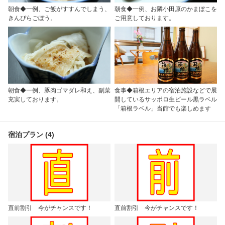
朝食◆一例、ご飯がすすんでしまう、
朝食◆一例、お隣小田原のかまぼこを
きんぴらごぼう。
ご用意しております。
朝食◆一例、豚肉ゴマダレ和え、副菜
食事◆箱根エリアの宿泊施設などで展
充実しております。
開しているサッポロ生ビール黒ラベル
「箱根ラベル」当館でも楽しめます
宿泊プラン (4)
直前割引 今がチャンスです！
直前割引 今がチャンスです！