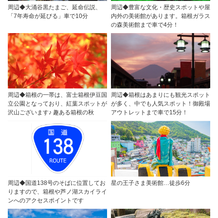
周辺◆大涌谷黒たまご、延命伝説、
周辺◆豊富な文化・歴史スポットや屋
「7年寿命が延びる」車で10分
内外の美術館があります。箱根ガラス
の森美術館まで車で4分！
周辺◆箱根の一帯は、富士箱根伊豆国
周辺◆箱根はあまりにも観光スポット
立公園となっており、紅葉スポットが
が多く、中でも人気スポット！御殿場
沢山ございます♪ 趣ある箱根の秋
アウトレットまで車で15分！
周辺◆国道138号のそばに位置してお
星の王子さま美術館…徒歩6分
りますので、箱根や芦ノ湖スカイライ
ンへのアクセスポイントです