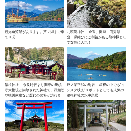
観光遊覧船があります。芦ノ湖まで車
九頭龍神社 金運、開運、商売繁
で10分
盛、縁結びにご利益がある龍神様とし
て女性に人気！
箱根神社 奈良時代より関東の総鎮
芦ノ湖平和の鳥居 箱根の中でも‟イ
守大権現と崇敬された神社で、源頼朝
ンスタ映え”スポットとしても人気の
や徳川家康など歴代の武将が訪れま
箱根神社の水中鳥居