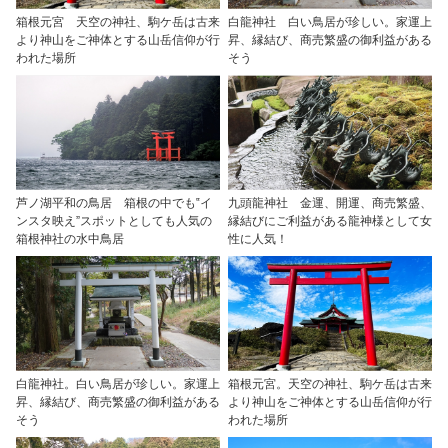
箱根元宮 天空の神社、駒ケ岳は古来
白龍神社 白い鳥居が珍しい。家運上
より神山をご神体とする山岳信仰が行
昇、縁結び、商売繁盛の御利益がある
われた場所
そう
芦ノ湖平和の鳥居 箱根の中でも‟イ
九頭龍神社 金運、開運、商売繁盛、
ンスタ映え”スポットとしても人気の
縁結びにご利益がある龍神様として女
箱根神社の水中鳥居
性に人気！
白龍神社。白い鳥居が珍しい。家運上
箱根元宮。天空の神社、駒ケ岳は古来
昇、縁結び、商売繁盛の御利益がある
より神山をご神体とする山岳信仰が行
そう
われた場所