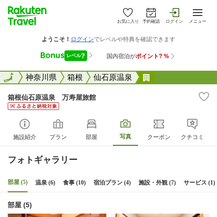
お気に入り
予約確認
ログイン
メニュー
全国
全国
神奈川県
箱根
仙石原温泉
箱根仙石原温泉 
箱根仙石原温泉 万寿屋旅館
写真
施設紹介
プラン
部屋
クーポン
クチコミ
フォトギャラリー
部屋 (5)
温泉 (6)
食事 (10)
宿泊プラン (4)
施設・外観 (7)
サービス (1)
部屋 (5)