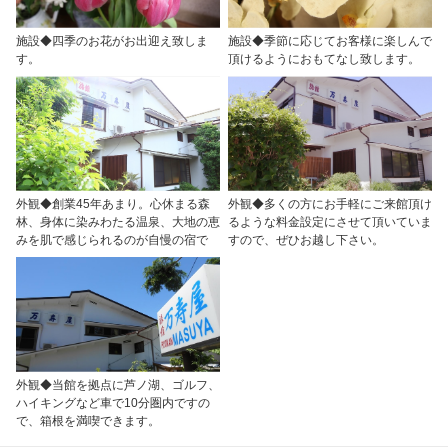
施設◆四季のお花がお出迎え致しま
施設◆季節に応じてお客様に楽しんで
す。
頂けるようにおもてなし致します。
外観◆創業45年あまり。心休まる森
外観◆多くの方にお手軽にご来館頂け
林、身体に染みわたる温泉、大地の恵
るような料金設定にさせて頂いていま
みを肌で感じられるのが自慢の宿で
すので、ぜひお越し下さい。
外観◆当館を拠点に芦ノ湖、ゴルフ、
ハイキングなど車で10分圏内ですの
で、箱根を満喫できます。