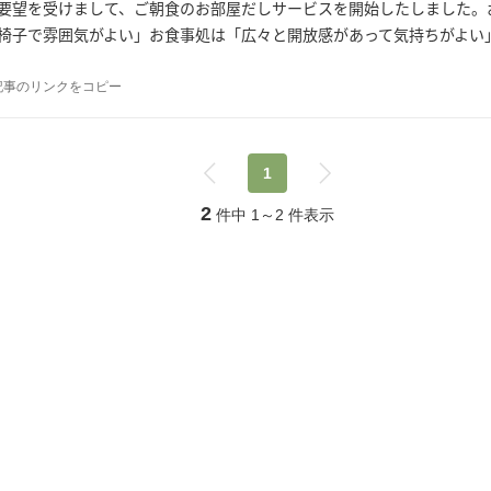
要望を受けまして、ご朝食のお部屋だしサービスを開始したしました。
椅子で雰囲気がよい」お食事処は「広々と開放感があって気持ちがよい
記事のリンクをコピー
1
2
件中
1
～
2
件表示