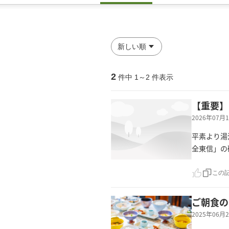
2
件中
1
～
2
件表示
【重要】
2026年07
平素より湯
全東信」の
この
ご朝食の
2025年06