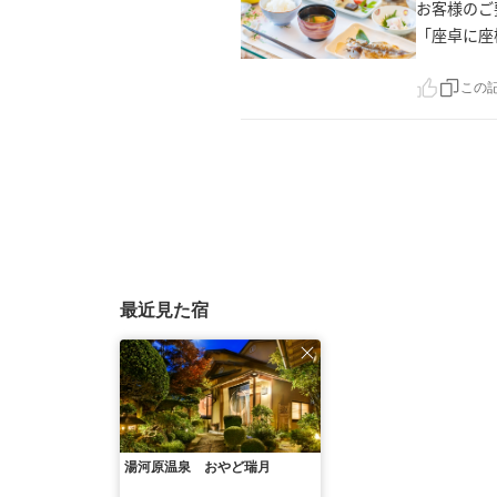
お客様のご
「座卓に座
この
最近見た宿
湯河原温泉 おやど瑞月