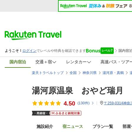
国内宿泊
交通＋宿
レンタカー
高速バス・ツア
楽天トラベルトップ
全国
神奈川県
湯河原・真鶴
湯河原温泉 おやど瑞月
4.50
(
130
件)
〒259-0314神
施設紹介
宿ニュース
プラン一覧
部屋