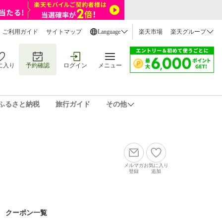
ご利用ガイド
サイトマップ
Language
楽天市場
楽天グループ
に入り
予約確認
ログイン
メニュー
ふるさと納税
旅行ガイド
その他
メルマガ
お気に入り
登録
追加
クーポン一覧