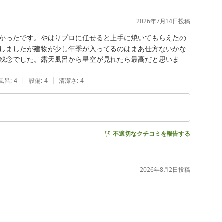
2026年7月14日
投稿
かったです。やはりプロに任せると上手に焼いてもらえたの
しましたが建物が少し年季が入ってるのはまあ仕方ないかな
残念でした。露天風呂から星空が見れたら最高だと思いま
|
|
風呂
:
4
設備
:
4
清潔さ
:
4
不適切なクチコミを報告する
2026年8月2日
投稿