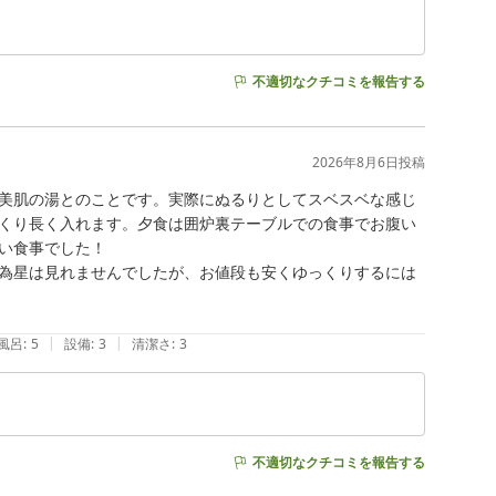
不適切なクチコミを報告する
2026年8月6日
投稿
美肌の湯とのことです。実際にぬるりとしてスベスベな感じ
くり長く入れます。夕食は囲炉裏テーブルでの食事でお腹い
い食事でした！

為星は見れませんでしたが、お値段も安くゆっくりするには
|
|
風呂
:
5
設備
:
3
清潔さ
:
3
不適切なクチコミを報告する