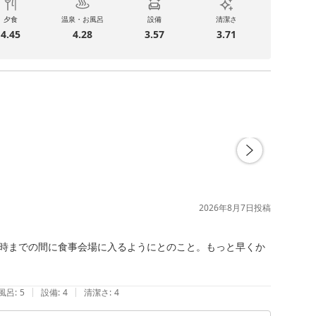
夕食
温泉・お風呂
設備
清潔さ
4.45
4.28
3.57
3.71
2026年8月7日
投稿
時までの間に食事会場に入るようにとのこと。もっと早くか
|
|
風呂
:
5
設備
:
4
清潔さ
:
4