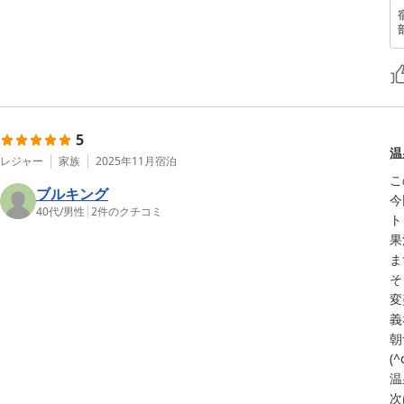
5
温
レジャー
家族
2025年11月
宿泊
こ
ブルキング
今
40代
/
男性
|
2
件のクチコミ
ト
果
ま
そ
変
義
朝
(^
温
次