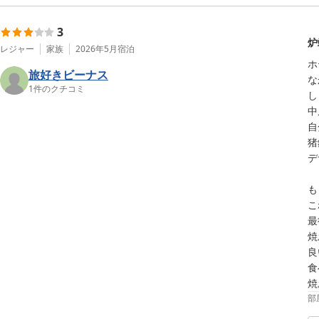
3
炉
レジャー
家族
2026年5月
宿泊
ホ
旅好きビーナス
な
1
件のクチコミ
し
中
自
猪
デ
も
こ
最
焼
良
食
焼
部