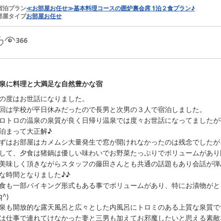
宿泊プラン
≪お部屋お任せ≫基本料理コースの囲炉裏会席 1泊２食プラン♪
部屋タイプ
お部屋お任せ
366
泉に料理と大満足な自然豊かな宿
の度はお世話になりました。

回は学校が平日休みだったので長男と次男の３人で宿泊しました。

ロトロの温泉の泉質が良く日帰り温泉では度々お世話になってましたが
泊まって大正解♪

ずはお部屋はカメムシ大量発生で窓が開けれなかったのは残念でしたが、部
して、夕食は猪鍋は優しい味わいでお野菜たっぷりでボリュームがあり
美味しく頂きながらスタッフの藤田さんとも共通の話題もあり会話が弾
な時間となりました♪♪

食も一部バイキング形式もある事でボリュームがあり、特にお漬物がと
q^)

泉も開放的な露天風呂と広々とした内風呂にトロミのある上質な泉質ですべ
は仕事で連れてけなかった妻と三男も加えてお邪魔したいと思える素敵な宿で