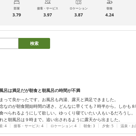
部屋
接客・サービス
ロケーション
朝食
3.79
3.97
3.87
4.24
検索
風呂は満足だが朝食と朝風呂の時間が不満
まって良かったです。お風呂も内湯、露天と満足できました。

念なのが朝食開始時間の遅さ。どんなに早くても７時半から。しかも８
食べられるようにして欲しい。ゆっくり寝ていたい人もいるだろうし。

れと朝風呂は９時まで。追い出されるように露天から出ました。
|
|
|
|
|
屋
:
4
接客・サービス
:
4
ロケーション
:
4
朝食
:
3
夕食
:
5
温泉・お