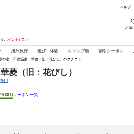
ヘルプ
お気
ー
海外旅行
遊び・体験
キャンプ場
割引クーポン
氷の宿 不動温泉 華菱（旧：花びし）
のクチコミ
 華菱（旧：花びし）
54-1
声
(381)
クーポン一覧