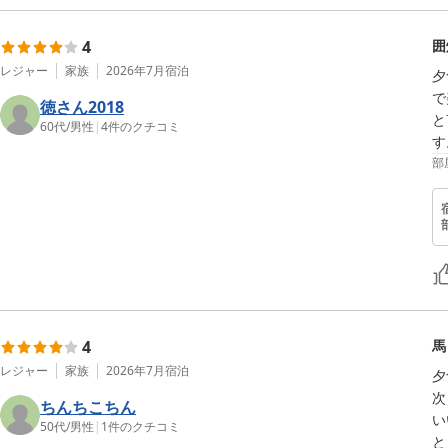
4
囲
レジャー
家族
2026年7月
宿泊
夕
で
徳さん2018
と
60代
/
男性
|
4
件のクチコミ
す
部
4
馬
レジャー
家族
2026年7月
宿泊
夕
次
ちんちこちん
い
50代
/
男性
|
1
件のクチコミ
と