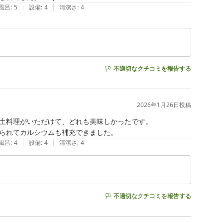
|
|
風呂
:
5
設備
:
4
清潔さ
:
4
不適切なクチコミを報告する
2026年1月26日
投稿
土料理がいただけて、どれも美味しかったです。

られてカルシウムも補充できました。
|
|
風呂
:
4
設備
:
4
清潔さ
:
4
不適切なクチコミを報告する