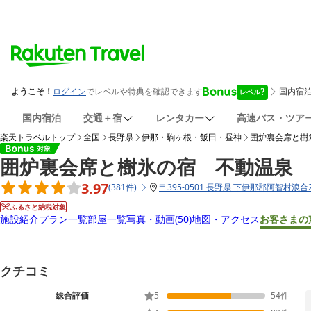
国内宿泊
交通＋宿
レンタカー
高速バス・ツア
楽天トラベルトップ
全国
長野県
伊那・駒ヶ根・飯田・昼神
囲炉裏会席と樹
囲炉裏会席と樹氷の宿 不動温泉
3.97
(
381
件
)
〒
395-0501 長野県 下伊那郡阿智村浪合2
ふるさと納税対象
施設紹介
プラン一覧
部屋一覧
写真・動画
(50)
地図・アクセス
お客さまの
クチコミ
総合評価
5
54
件