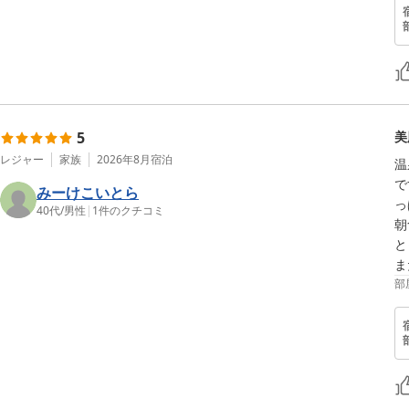
5
美
レジャー
家族
2026年8月
宿泊
温
で
みーけこいとら
っ
40代
/
男性
|
1
件のクチコミ
朝
と
部