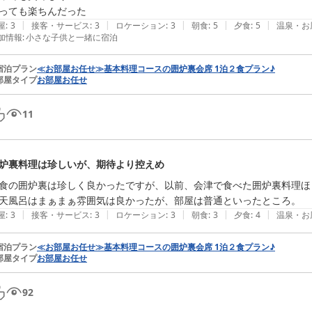
っても楽ちんだった
|
|
|
|
|
屋
:
3
接客・サービス
:
3
ロケーション
:
3
朝食
:
5
夕食
:
5
温泉・お
加情報
:
小さな子供と一緒に宿泊
宿泊プラン
≪お部屋お任せ≫基本料理コースの囲炉裏会席 1泊２食プラン♪
部屋タイプ
お部屋お任せ
11
炉裏料理は珍しいが、期待より控えめ
食の囲炉裏は珍しく良かったですが、以前、会津で食べた囲炉裏料理ほ
天風呂はまぁまぁ雰囲気は良かったが、部屋は普通といったところ。
|
|
|
|
|
屋
:
3
接客・サービス
:
3
ロケーション
:
3
朝食
:
3
夕食
:
4
温泉・お
宿泊プラン
≪お部屋お任せ≫基本料理コースの囲炉裏会席 1泊２食プラン♪
部屋タイプ
お部屋お任せ
92