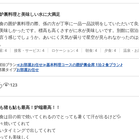
炉裏料理と美味しい水に大満足
食の囲炉裏料理の際、係の方が丁寧に一品一品説明をしていただいて良
美味しかったです。標高も高くさすがに水が美味しいです。別館に宿泊
言う感じでしょうか。あいにく天気が曇りで星空が見られなかったのは
。
|
|
|
|
|
屋
:
4
接客・サービス
:
4
ロケーション
:
4
朝食
:
4
夕食
:
4
温泉・お
宿泊プラン
≪お部屋お任せ≫基本料理コースの囲炉裏会席 1泊２食プラン♪
部屋タイプ
お部屋お任せ
123
も猪も鮎も最高！炉端最高！！
食は目の前で焼いてくれるのでとっても暑くて汗が出るけど💦

々焼いてくれて

いタイミングで出してくれて

っても美味しく
