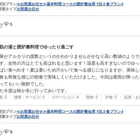
宿泊プラン
≪お部屋お任せ≫基本料理コースの囲炉裏会席 1泊２食プラン♪
部屋タイプ
お部屋お任せ
5
肌の湯と囲炉裏料理でゆったり過ごす
泉がアルカリの度数というのかわかりませんがかなり高い数値のようで
す。女性の方はとても喜ばれると思います！温度も高すぎないのでゆっ
ぱい食べれす！夏は暑いため汗かいて食べる感じになりますが、美味し
食も和食な感じの朝食で美味しくいただけました。今回は夜雨が降った
ってもいい旅館でした。

|
|
|
|
|
屋
:
3
接客・サービス
:
5
ロケーション
:
4
朝食
:
5
夕食
:
5
温泉・お
宿泊プラン
≪お部屋お任せ≫基本料理コースの囲炉裏会席 1泊２食プラン♪
部屋タイプ
お部屋お任せ
8