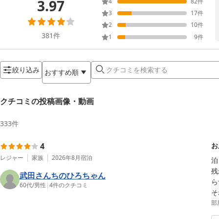
3.97
4
82
件
3
17
件
2
10
件
381
件
1
9
件
絞り込み
おすすめ順
クチコミの投稿画像・動画
333
件
4
お
レジャー
家族
2026年8月
宿泊
泊
残
武田さんちのひろちゃん
ら
60代
/
男性
|
4
件のクチコミ
そ
部