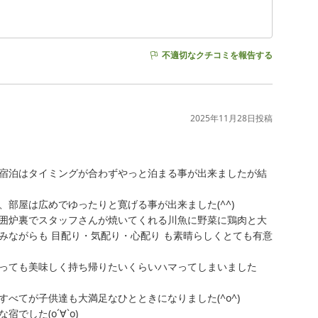
不適切なクチコミを報告する
2025年11月28日
投稿
宿泊はタイミングが合わずやっと泊まる事が出来ましたが結
屋は広めでゆったりと寛げる事が出来ました(^^)

囲炉裏でスタッフさんが焼いてくれる川魚に野菜に鶏肉と大
みながらも 目配り・気配り・心配り も素晴らしくとても有意
っても美味しく持ち帰りたいくらいハマってしまいました
てが子供達も大満足なひとときになりました(^o^)

した(о´∀`о)