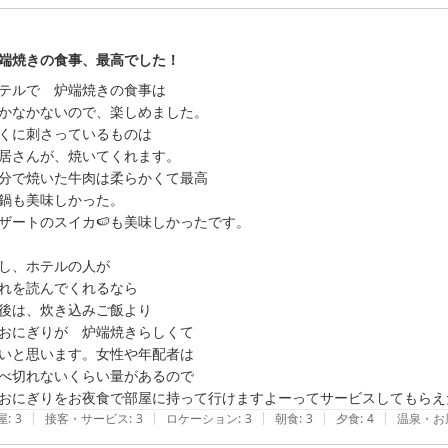
端焼きの食事、最高でした！
テルで　炉端焼きの食事は

かなかないので、楽しめました。

くに刺さっているものは

居さんが、焼いてくれます。

分で焼いた牛肉は柔らかくて最高

鍋も美味しかった。

ザートのスイカ🍉も美味しかったです。

し、ホテルの人が

れを読んでくれるなら

後は、炊き込みご飯より

おにぎりが　炉端焼きらしくて

いと思います。女性や年配者は

べ切れないくらい量があるので

おにぎりをお夜食で部屋に持って行けますよーってサービスしてもらえ
|
|
|
|
|
屋
:
3
接客・サービス
:
3
ロケーション
:
3
朝食
:
3
夕食
:
4
温泉・お