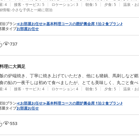
|
|
|
|
|
屋
:
4
接客・サービス
:
5
ロケーション
:
3
朝食
:
5
夕食
:
5
温泉・お
加情報
:
小さな子供と一緒に宿泊
宿泊プラン
≪お部屋お任せ≫基本料理コースの囲炉裏会席 1泊２食プラン♪
部屋タイプ
お部屋お任せ
737
料理に大満足
飯の炉端焼き、丁寧に焼き上げていただき、他にも猪鍋、馬刺しなど郷
食の鮎の一夜干しは初めて食べましたが、とても美味しく、丸ごと食べ
|
|
|
|
|
屋
:
4
接客・サービス
:
4
ロケーション
:
4
朝食
:
5
夕食
:
5
温泉・お
宿泊プラン
≪お部屋お任せ≫基本料理コースの囲炉裏会席 1泊２食プラン♪
部屋タイプ
お部屋お任せ
553