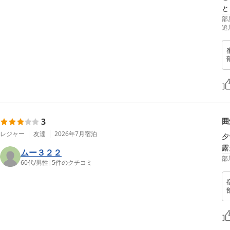
と
部
追
3
囲
レジャー
友達
2026年7月
宿泊
夕
露
ムー３２２
部
60代
/
男性
|
5
件のクチコミ