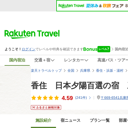
国内宿泊
交通＋宿
レンタカー
高速バス・ツア
楽天トラベルトップ
全国
兵庫県
香住・浜坂・湯村
香住 日本夕陽百選の宿 
4.59
(
241
件)
〒669-6541
施設紹介
宿ニュース
プラン一覧
部屋