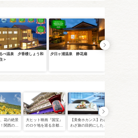
るべ温泉 夕香楼しょう和
夕日ヶ浦温泉 静花扇
浜詰 夕日ヶ浦温
住＞
日ヶ浦
、花の絶景
大ヒット映画『国宝』
【美食ホカンス】わざ
【日帰りホカ
！関西の5
のロケ地を巡る京都旅
わざ旅の目的にしたい
まらなくても
め観光スポ
ー 大役を演じた舞台
味と出会う、絶品ホテ
アフタヌーン
や悪魔と契約した神社
ルグルメこそ旅の醍醐
楽しめる至高