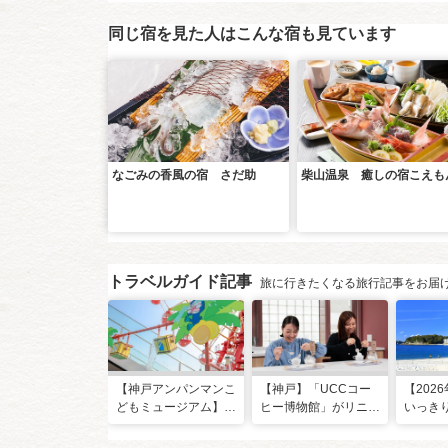
同じ宿を見た人はこんな宿も見ています
なごみの香風の宿 さだ助
柴山温泉 癒しの宿こえも
トラベルガイド記事
旅に行きたくなる旅行記事をお届
【神戸アンパンマンこ
【神戸】「UCCコー
【202
どもミュージアム】夏
ヒー博物館」がリニュ
いっき
季限定「水あそびひろ
ーアル！完全予約制で
西のお
ば」がオープン！びし
体験満載
場・ビー