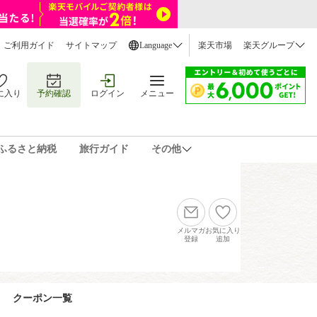
ご利用ガイド
サイトマップ
Language
楽天市場
楽天グループ
に入り
予約確認
ログイン
メニュー
ふるさと納税
旅行ガイド
その他
メルマガ
お気に入り
登録
追加
クーポン一覧