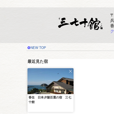
〒
ク
NEW TOP
最近見た宿
香住 日本夕陽百選の宿 三七
十館