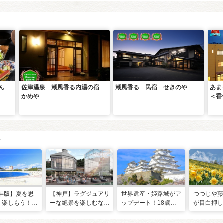
ん
佐津温泉 潮風香る内湯の宿
潮風香る 民宿 せきのや
あま
かめや
＜香
け
6年版】夏を思
【神戸】ラグジュアリ
世界遺産・姫路城がア
つつじや藤
り楽しもう！関
ーな絶景を楽しむなら
ップデート！18歳未
が目白押し
すすめ海水浴
ココ！布引ハーブ園の
満の入城無料＆新サー
月のおすす
チ18選
「ザ・ヴェランダ神
ビス開始
ット