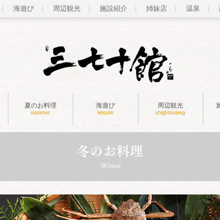
海遊び
周辺観光
施設紹介
姉妹店
温泉
夏のお料理
海遊び
周辺観光
summer
leisure
shightseeing