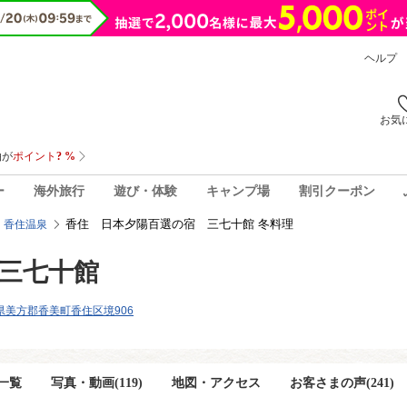
ヘルプ
お気
ー
海外旅行
遊び・体験
キャンプ場
割引クーポン
香住 日本夕陽百選の宿 三七十館 冬料理
香住温泉
三七十館
兵庫県美方郡香美町香住区境906
一覧
写真・動画(119)
地図・アクセス
お客さまの声(
241
)