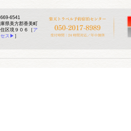
669-6541
兵庫県美方郡香美町
香住区境９０６［
ア
セス▶︎
］