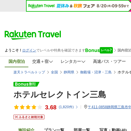
国内宿泊
交通＋宿
レンタカー
高速バス・ツアー
ホテル
楽天トラベルトップ
全国
静岡県
御殿場・沼津・三島
ホテルセレクトイン三島
3.68
(
1,820
件)
〒411-0858静岡県三島市中
施設紹介
プラン一覧
部屋一覧
写真・動画(40)