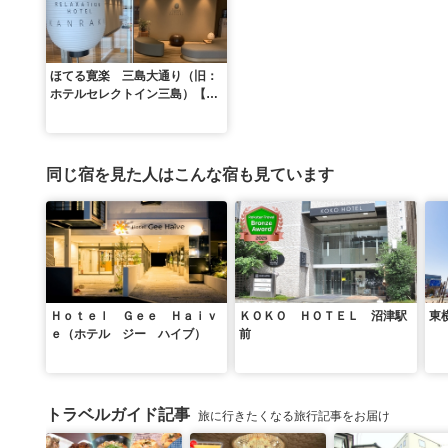
ほてる寛楽 三島大通り（旧：
ホテルセレクトイン三島）【２
０２６年７月６日リブランドＯ
ＰＥＮ】
同じ宿を見た人はこんな宿も見ています
Ｈｏｔｅｌ Ｇｅｅ Ｈａｉｖ
ＫＯＫＯ ＨＯＴＥＬ 沼津駅
東
ｅ（ホテル ジー ハイブ）
前
トラベルガイド記事
旅に行きたくなる旅行記事をお届け