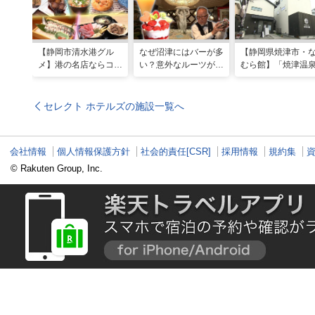
【静岡市清水港グル
なぜ沼津にはバーが多
【静岡県焼津市・
メ】港の名店ならコ
い？意外なルーツがわ
むら館】「焼津温
コ！マグロ食べ比べや
かる店へ【静岡県沼津
発祥の地で「浮遊
激レア“サバの氷室盛
市・BAR FRANK／ね
験」 開発期間3年
り”港周辺の店5選
こと白鳥】
泉商品で手がすべ
セレクト ホテルズの施設一覧へ
会社情報
個人情報保護方針
社会的責任[CSR]
採用情報
規約集
© Rakuten Group, Inc.