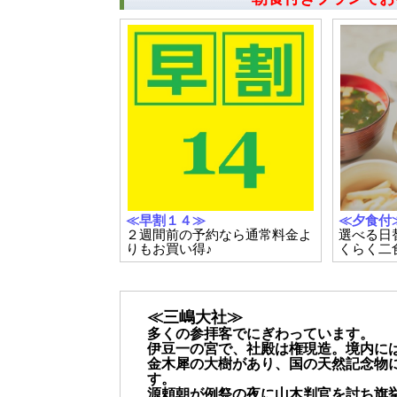
≪早割１４≫
≪夕食付
２週間前の予約なら通常料金よ
選べる日
りもお買い得♪
くらく二
≪三嶋大社≫
多くの参拝客でにぎわっています。
伊豆一の宮で、社殿は権現造。境内には
金木犀の大樹があり、国の天然記念物
す。
源頼朝が例祭の夜に山木判官を討ち旗