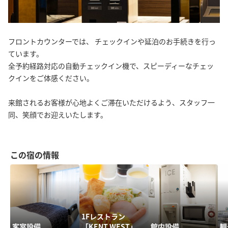
フロントカウンターでは、 チェックインや延泊のお手続きを行っ
ています。
全予約経路対応の自動チェックイン機で、スピーディーなチェッ
クインをご体感ください。
来館されるお客様が心地よくご滞在いただけるよう、スタッフ一
同、笑顔でお迎えいたします。
この宿の情報
1Fレストラン
客室設備
「KENT WEST」
館内設備
観