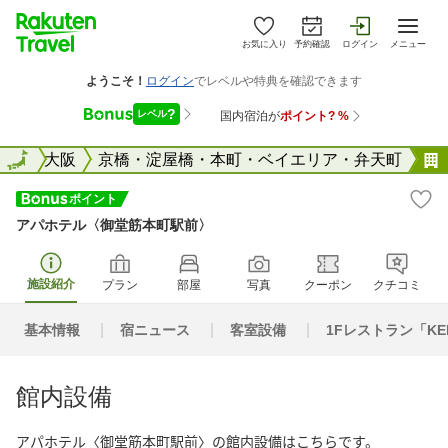
お気に入り
予約確認
ログイン
メニュー
阪府
全国
大阪
京橋・淀屋橋・本町・ベイエリア・弁天町
アパホテル〈御堂筋本町駅前〉
施設紹介
プラン
部屋
写真
クーポン
クチコミ
基本情報
宿ニュース
客室設備
1Fレストラン「KEN
館内設備
アパホテル〈御堂筋本町駅前〉の館内設備はこちらです。
