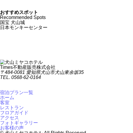
おすすめスポット
Recommended Spots
国宝 犬山城
日本モンキーセンター
Times不動産販売株式会社
〒484-0081 愛知県犬山市犬山東余坂35
TEL. 0568-62-0164
宿泊プラン一覧
ホーム
客室
レストラン
フロアガイド
アクセス
フォトギャラリー
お客様の声
© 犬山ミヤコホテル All Rights Reserved.