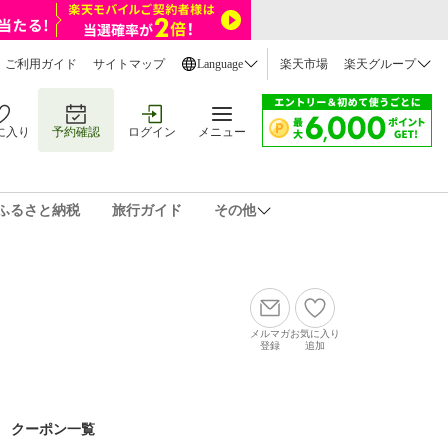
ご利用ガイド
サイトマップ
Language
楽天市場
楽天グループ
に入り
予約確認
ログイン
メニュー
ふるさと納税
旅行ガイド
その他
メルマガ
お気に入り
登録
追加
クーポン一覧