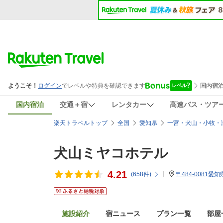
国内宿泊
交通＋宿
レンタカー
高速バス・ツア
楽天トラベルトップ
全国
愛知県
一宮・犬山・小牧・
犬山ミヤコホテル
4.21
(
658
件)
〒484-0081
施設紹介
宿ニュース
プラン一覧
部屋