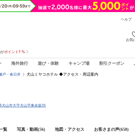
ヘルプ
お気
ー
海外旅行
遊び・体験
キャンプ場
割引クーポン
犬山ミヤコホテル ◆アクセス・周辺案内
瀬戸・春日井
愛知県犬山市大字犬山字東余坂35
一覧
写真・動画(56)
地図・アクセス
お客さまの声(
658
)