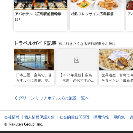
アパホテル〈広島駅前新幹線
相鉄フレッサイン広島駅前
ア
口〉
トラベルガイド記事
旅に行きたくなる旅行記事をお届け
日本三景・宮島で、暮
【2025年最新】広島
世界遺産・宮島で
らすように滞在。展望
「尾道」のおすすめ観
そ食べたい！最新
風呂の絶景に癒やされ
光スポット20選！現
グルメ＆観光スポ
る「ホテル宮島別荘」
地スタッフ厳選
グリーンリッチホテルズの施設一覧へ
会社情報
個人情報保護方針
社会的責任[CSR]
採用情報
規約集
© Rakuten Group, Inc.