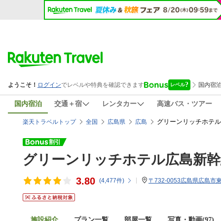
国内宿泊
交通＋宿
レンタカー
高速バス・ツアー
グリーンリッチホテル
楽天トラベルトップ
全国
広島県
広島
グリーンリッチホテル広島新幹
3.80
(
4,477
件)
〒732-0053広島県広島市東
施設紹介
プラン一覧
部屋一覧
写真・動画(97)