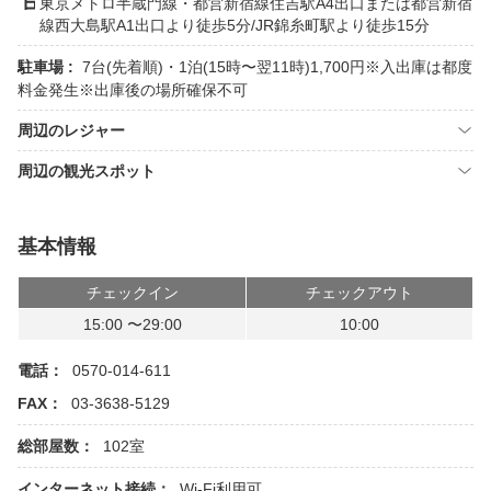
東京メトロ半蔵門線・都営新宿線住吉駅A4出口または都営新宿
線西大島駅A1出口より徒歩5分/JR錦糸町駅より徒歩15分
駐車場 :
7台(先着順)・1泊(15時〜翌11時)1,700円※入出庫は都度
料金発生※出庫後の場所確保不可
周辺のレジャー
周辺の観光スポット
基本情報
チェックイン
チェックアウト
15:00 〜29:00
10:00
電話：
0570-014-611
FAX：
03-3638-5129
総部屋数：
102室
インターネット接続：
Wi-Fi利用可