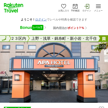
お気に入り
予約確認
ログイン
メニュー
東京２３区内
全国
上野・浅草・錦糸町・新小岩・北千住
1/15