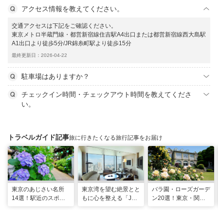
アクセス情報を教えてください。
交通アクセスは下記をご確認ください。
東京メトロ半蔵門線・都営新宿線住吉駅A4出口または都営新宿線西大島駅
A1出口より徒歩5分/JR錦糸町駅より徒歩15分
最終更新日：2026-04-22
駐車場はありますか？
チェックイン時間・チェックアウト時間を教えてくださ
い。
トラベルガイド記事
旅に行きたくなる旅行記事をお届け
東京のあじさい名所
東京湾を望む絶景とと
バラ園・ローズガーデ
14選！駅近のスポッ
もに心を整える「JW
ン20選！東京・関東
トや2026年見頃情報
マリオット・ホテル東
の名所をご紹介
も
京」でのマインドフル