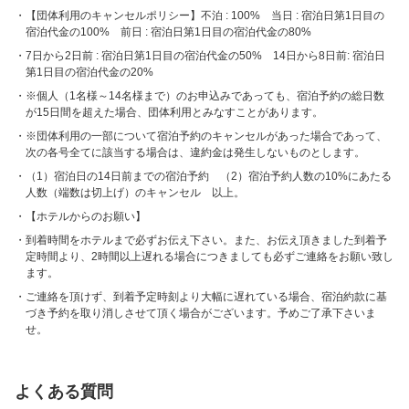
【団体利用のキャンセルポリシー】不泊 : 100% 当日 : 宿泊日第1日目の
宿泊代金の100% 前日 : 宿泊日第1日目の宿泊代金の80%
7日から2日前 : 宿泊日第1日目の宿泊代金の50% 14日から8日前: 宿泊日
第1日目の宿泊代金の20%
※個人（1名様～14名様まで）のお申込みであっても、宿泊予約の総日数
が15日間を超えた場合、団体利用とみなすことがあります。
※団体利用の一部について宿泊予約のキャンセルがあった場合であって、
次の各号全てに該当する場合は、違約金は発生しないものとします。
（1）宿泊日の14日前までの宿泊予約 （2）宿泊予約人数の10%にあたる
人数（端数は切上げ）のキャンセル 以上。
【ホテルからのお願い】
到着時間をホテルまで必ずお伝え下さい。また、お伝え頂きました到着予
定時間より、2時間以上遅れる場合につきましても必ずご連絡をお願い致し
ます。
ご連絡を頂けず、到着予定時刻より大幅に遅れている場合、宿泊約款に基
づき予約を取り消しさせて頂く場合がございます。予めご了承下さいま
せ。
よくある質問