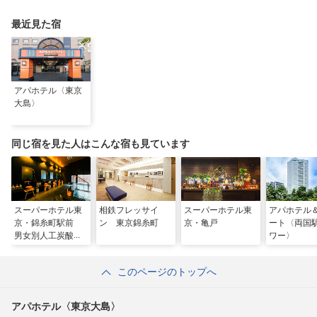
な滞在
最近見た宿
アパホテル〈東京
大島〉
同じ宿を見た人はこんな宿も見ています
スーパーホテル東
相鉄フレッサイ
スーパーホテル東
アパホテル
京・錦糸町駅前
ン 東京錦糸町
京・亀戸
ート〈両国
男女別人工炭酸
ワー〉
北斎の湯
このページのトップへ
アパホテル〈東京大島〉