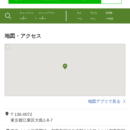
チェックイン
チェックアウト
大人
子ども
部屋数
--/--
--/--
--
--
--
〜
人
人
部屋
地図・アクセス
地図アプリで見る
〒136-0072
東京都江東区大島1-8-7