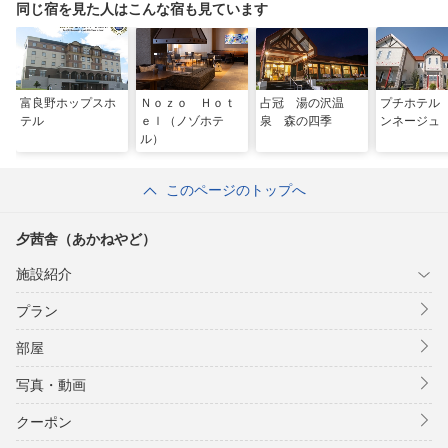
同じ宿を見た人はこんな宿も見ています
富良野ホップスホ
Ｎｏｚｏ Ｈｏｔ
占冠 湯の沢温
プチホテル
テル
ｅｌ（ノゾホテ
泉 森の四季
ンネージュ
ル）
このページのトップへ
夕茜舎（あかねやど）
施設紹介
プラン
部屋
写真・動画
クーポン