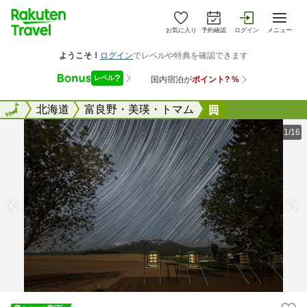
お気に入り
予約確認
ログイン
メニュー
全国
全国
北海道
富良野・美瑛・トマム
夕茜舎（あかね
1/16