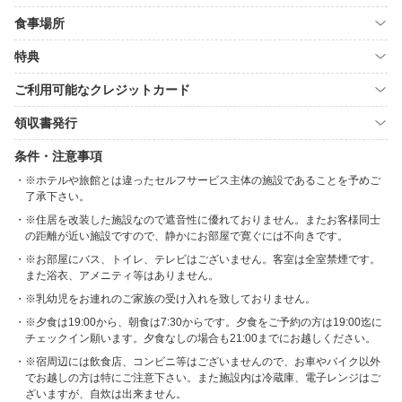
食事場所
特典
ご利用可能なクレジットカード
領収書発行
条件・注意事項
※ホテルや旅館とは違ったセルフサービス主体の施設であることを予めご
了承下さい。
※住居を改装した施設なので遮音性に優れておりません。またお客様同士
の距離が近い施設ですので、静かにお部屋で寛ぐには不向きです。
※お部屋にバス、トイレ、テレビはございません。客室は全室禁煙です。
また浴衣、アメニティ等はありません。
※乳幼児をお連れのご家族の受け入れを致しておりません。
※夕食は19:00から、朝食は7:30からです。夕食をご予約の方は19:00迄に
チェックイン願います。夕食なしの場合も21:00までにお越しください。
※宿周辺には飲食店、コンビニ等はございませんので、お車やバイク以外
でお越しの方は特にご注意下さい。また施設内は冷蔵庫、電子レンジはご
ざいますが、自炊は出来ません。