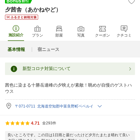
夕茜舎（あかねやど）
施設紹介
プラン
部屋
写真
クーポン
クチコミ
基本情報
宿ニュース
新型コロナ対策について
茜色に染まる十勝岳連峰の夕映えが素敵！眺めが自慢のゲストハ
ウス
〒071-0711 北海道空知郡中富良野町ベベルイ
4.71
全293件
良いところです。この日は1日雨と曇だったけど夕方たまたま晴れて良い