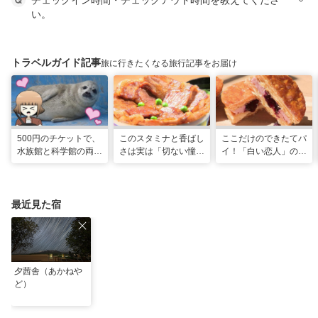
チェックイン時間・チェックアウト時間を教えてくださ
い。
トラベルガイド記事
旅に行きたくなる旅行記事をお届け
500円のチケットで、
このスタミナと香ばし
ここだけのできたてパ
水族館と科学館の両方
さは実は「切ない憧
イ！「白い恋人」の石
入れる！？お得感満載
れ」だった…！北海道
屋製菓直営初のオープ
の超穴場スポット！
グルメ「豚丼」のヒミ
ンキッチンが函館に
ツ
最近見た宿
夕茜舎（あかねや
ど）