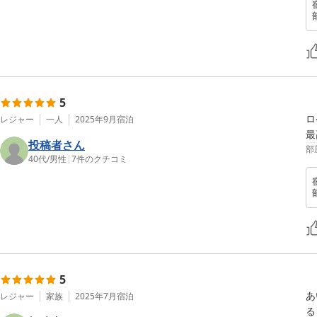
5
ロ
レジャー
一人
2025年9月
宿泊
最
投稿者さん
部
40代
/
男性
|
7
件のクチコミ
5
あ
レジャー
家族
2025年7月
宿泊
る