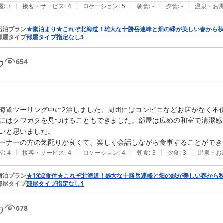
|
|
|
|
|
屋
:
3
接客・サービス
:
4
ロケーション
:
5
朝食
:
-
夕食
:
-
温泉・お
宿泊プラン
★素泊まり★これぞ北海道！雄大な十勝岳連峰と畑の緑が美しい春から秋
部屋タイプ
部屋タイプ指定なし3
654
海道ツーリング中に2泊しました。周囲にはコンビニなどお店がなく不
にはクワガタを見つけることもできました。部屋は広めの和室で清潔感
いと思いました。

ーナーの方の気配りが良くて、楽しく会話しながら食事することができ
|
|
|
|
|
屋
:
4
接客・サービス
:
4
ロケーション
:
4
朝食
:
3
夕食
:
3
温泉・お
宿泊プラン
★1泊2食付★これぞ北海道！雄大な十勝岳連峰と畑の緑が美しい春から
部屋タイプ
部屋タイプ指定なし1
678