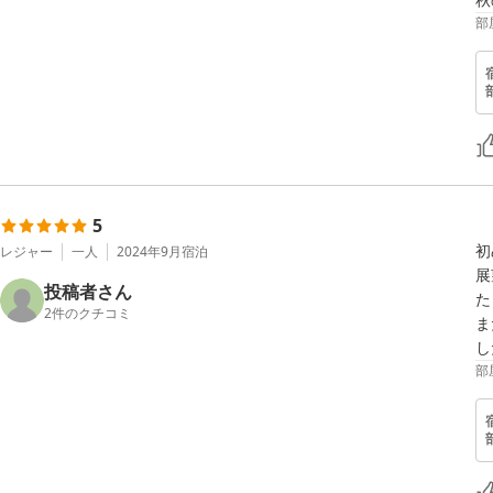
部
5
初
レジャー
一人
2024年9月
宿泊
展
投稿者さん
た
2
件のクチコミ
ま
し
部