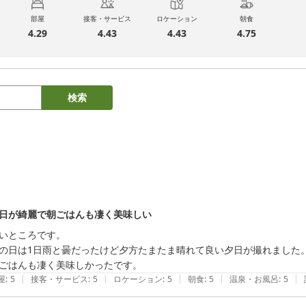
部屋
接客・サービス
ロケーション
朝食
4.29
4.43
4.43
4.75
検索
日が綺麗で朝ごはんも凄く美味しい
いところです。

の日は1日雨と曇だったけど夕方たまたま晴れて良い夕日が撮れました。
ごはんも凄く美味しかったです。
|
|
|
|
|
屋
:
5
接客・サービス
:
5
ロケーション
:
5
朝食
:
5
温泉・お風呂
:
5