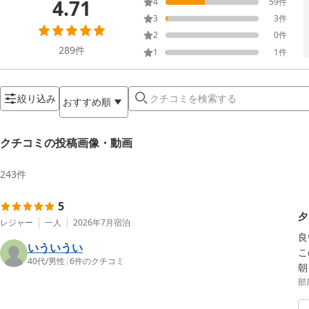
4.71
4
59
件
3
3
件
2
0
件
289
件
1
1
件
絞り込み
おすすめ順
クチコミの投稿画像・動画
243
件
5
夕
レジャー
一人
2026年7月
宿泊
良
いういうい
こ
40代
/
男性
|
6
件のクチコミ
朝
部