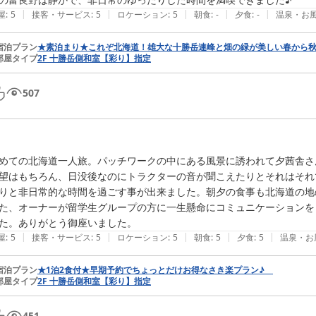
|
|
|
|
|
屋
:
5
接客・サービス
:
5
ロケーション
:
5
朝食
:
-
夕食
:
-
温泉・お
宿泊プラン
★素泊まり★これぞ北海道！雄大な十勝岳連峰と畑の緑が美しい春から秋
部屋タイプ
2F 十勝岳側和室【彩り】指定
507
めての北海道一人旅。パッチワークの中にある風景に誘われて夕茜舎さ
望はもちろん、日没後なのにトラクターの音が聞こえたりとそれはそれ
りと非日常的な時間を過ごす事が出来ました。朝夕の食事も北海道の地
た、オーナーが留学生グループの方に一生懸命にコミュニケーションを
た。ありがとう御座いました。
|
|
|
|
|
屋
:
5
接客・サービス
:
5
ロケーション
:
5
朝食
:
5
夕食
:
5
温泉・お
宿泊プラン
★1泊2食付★早期予約でちょっとだけお得なさき楽プラン♪
部屋タイプ
2F 十勝岳側和室【彩り】指定
451