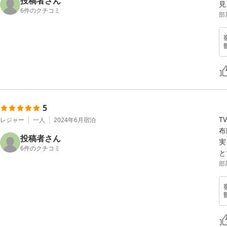
投稿者さん
見
6
件のクチコミ
部
5
T
レジャー
一人
2024年6月
宿泊
布
投稿者さん
実
6
件のクチコミ
と
部