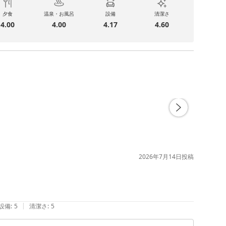
夕食
温泉・お風呂
設備
清潔さ
4.00
4.00
4.17
4.60
2026年7月14日
投稿


|
設備
:
5
清潔さ
:
5