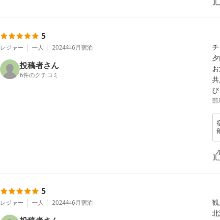
5
チ
レジャー
一人
2024年6月
宿泊
夕
投稿者さん
お
6
件のクチコミ
共
び
部
5
観
レジャー
一人
2024年6月
宿泊
北