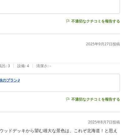
不適切なクチコミを報告する
2025年9月27日
投稿
|
|
風呂
:
3
設備
:
4
清潔さ
:
-
秋のプラン♪
不適切なクチコミを報告する
2025年8月7日
投稿
ウッドデッキから望む雄大な景色は、これぞ北海道！と思え