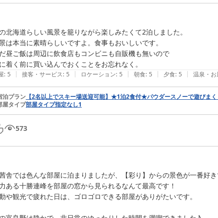
の北海道らしい風景を籠りながら楽しみたくて2泊しました。

景は本当に素晴らしいですよ。食事もおいしいです。

だ昼ご飯は周辺に飲食店もコンビニも自販機も無いので

に着く前に買い込んでおくことをお忘れなく。
|
|
|
|
|
屋
:
5
接客・サービス
:
5
ロケーション
:
5
朝食
:
5
夕食
:
5
温泉・お
宿泊プラン
【2名以上でスキー場送迎可能】★1泊2食付★パウダースノーで遊びまく
部屋タイプ
部屋タイプ指定なし1
573
茜舎では色んな部屋に泊まりましたが、【彩り】からの景色が一番好きで
力ある十勝連峰を部屋の窓から見られるなんて最高です！

動や観光で疲れた日は、ゴロゴロできる部屋がありがたいです。

の富良野は静かで、非日常のゆったりした時間を満喫できました♪