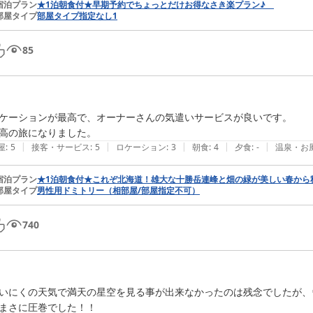
宿泊プラン
★1泊朝食付★早期予約でちょっとだけお得なさき楽プラン♪
部屋タイプ
部屋タイプ指定なし1
85
ケーションが最高で、オーナーさんの気遣いサービスが良いです。

高の旅になりました。
|
|
|
|
|
屋
:
5
接客・サービス
:
5
ロケーション
:
3
朝食
:
4
夕食
:
-
温泉・お
宿泊プラン
★1泊朝食付★これぞ北海道！雄大な十勝岳連峰と畑の緑が美しい春から
部屋タイプ
男性用ドミトリー（相部屋/部屋指定不可）
740
いにくの天気で満天の星空を見る事が出来なかったのは残念でしたが、
まさに圧巻でした！！