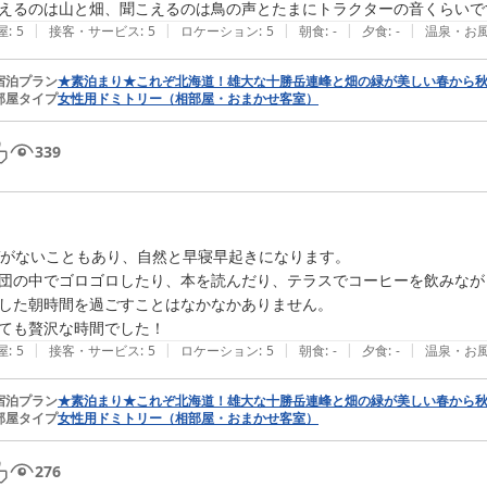
えるのは山と畑、聞こえるのは鳥の声とたまにトラクターの音くらいで
|
|
|
|
|
屋
:
5
接客・サービス
:
5
ロケーション
:
5
朝食
:
-
夕食
:
-
温泉・お
宿泊プラン
★素泊まり★これぞ北海道！雄大な十勝岳連峰と畑の緑が美しい春から秋
部屋タイプ
女性用ドミトリー（相部屋・おまかせ客室）
339
Vがないこともあり、自然と早寝早起きになります。

団の中でゴロゴロしたり、本を読んだり、テラスでコーヒーを飲みなが
した朝時間を過ごすことはなかなかありません。

ても贅沢な時間でした！
|
|
|
|
|
屋
:
5
接客・サービス
:
5
ロケーション
:
5
朝食
:
-
夕食
:
-
温泉・お
宿泊プラン
★素泊まり★これぞ北海道！雄大な十勝岳連峰と畑の緑が美しい春から秋
部屋タイプ
女性用ドミトリー（相部屋・おまかせ客室）
276