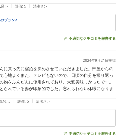
|
|
風呂
:
-
設備
:
5
清潔さ
:
-
のプラン♪
不適切なクチコミを報告する
2024年9月21日
投稿
んに真っ先に宿泊を決めさせていただきました。部屋からの
で心地よくまた、テレビもないので、日頃の自分を振り返っ
の物をふんだんに使用されており、大変美味しかったです。
とられている姿が印象的でした。忘れられない休暇になりま
|
|
風呂
:
5
設備
:
5
清潔さ
:
-
不適切なクチコミを報告する