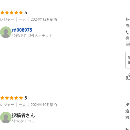
5
冬
レジャー
一人
2024年12月
宿泊
風
rd008975
た
40代
/
男性
|
2
件のクチコミ
宿
部
5
夕
レジャー
一人
2024年10月
宿泊
迫
投稿者さん
移
6
件のクチコミ
秋