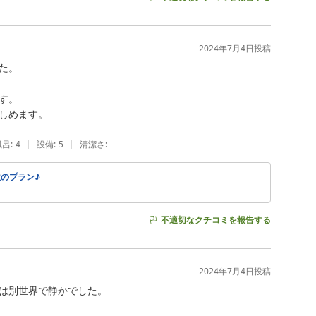
2024年7月4日
投稿
。

。

めます。

|
|
風呂
:
4
設備
:
5
清潔さ
:
-
のプラン♪
不適切なクチコミを報告する
2024年7月4日
投稿
は別世界で静かでした。
