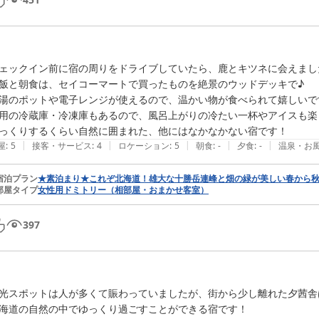
ェックイン前に宿の周りをドライブしていたら、鹿とキツネに会えました
飯と朝食は、セイコーマートで買ったものを絶景のウッドデッキで♪

湯のポットや電子レンジが使えるので、温かい物が食べられて嬉しいです
用の冷蔵庫・冷凍庫もあるので、風呂上がりの冷たい一杯やアイスも楽し
っくりするくらい自然に囲まれた、他にはなかなかない宿です！
|
|
|
|
|
屋
:
5
接客・サービス
:
4
ロケーション
:
5
朝食
:
-
夕食
:
-
温泉・お
宿泊プラン
★素泊まり★これぞ北海道！雄大な十勝岳連峰と畑の緑が美しい春から秋
部屋タイプ
女性用ドミトリー（相部屋・おまかせ客室）
397
光スポットは人が多くて賑わっていましたが、街から少し離れた夕茜舎
海道の自然の中でゆっくり過ごすことができる宿です！
