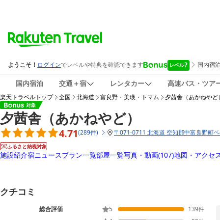
国内宿泊
交通＋宿
レンタカー
高速バス・ツア
楽天トラベルトップ
全国
北海道
富良野・美瑛・トマム
夕茜舎（あかねやど
夕茜舎（あかねやど）
4.71
(
289
件
)
〒
071-0711 北海道 空知郡中富良野町
ふるさと納税対象
施設紹介
宿ニュース
プラン一覧
部屋一覧
写真・動画
(107)
地図・アクセ
クチコミ
総合評価
5
139
件