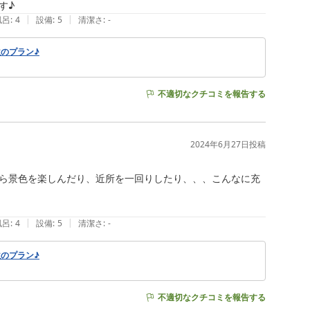
す♪
|
|
風呂
:
4
設備
:
5
清潔さ
:
-
のプラン♪
不適切なクチコミを報告する
2024年6月27日
投稿
ら景色を楽しんだり、近所を一回りしたり、、、こんなに充
|
|
風呂
:
4
設備
:
5
清潔さ
:
-
のプラン♪
不適切なクチコミを報告する