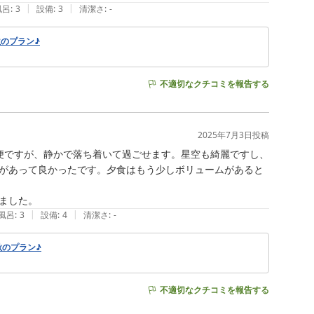
|
|
風呂
:
3
設備
:
3
清潔さ
:
-
のプラン♪
不適切なクチコミを報告する
2025年7月3日
投稿
便ですが、静かで落ち着いて過ごせます。星空も綺麗ですし、
があって良かったです。夕食はもう少しボリュームがあると
ました。
|
|
風呂
:
3
設備
:
4
清潔さ
:
-
秋のプラン♪
不適切なクチコミを報告する