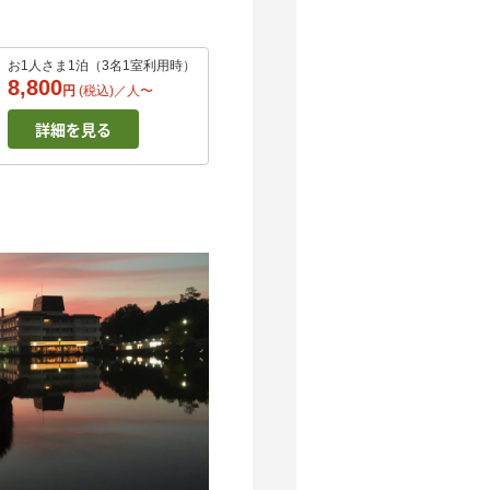
お1人さま1泊（3名1室利用時）
8,800
円
(税込)／
人
〜
詳細を見る