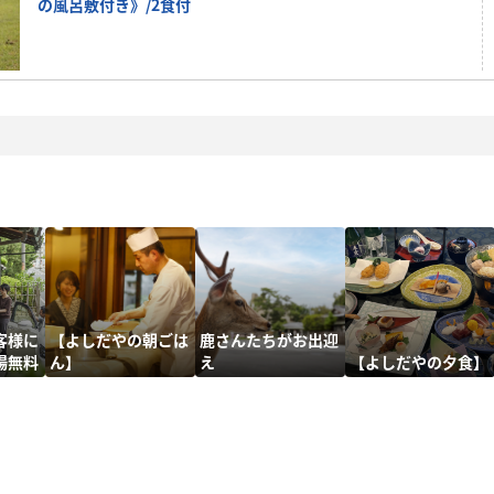
の風呂敷付き》/2食付
客様に
【よしだやの朝ごは
鹿さんたちがお出迎
場無料
ん】
え
【よしだやの夕食】