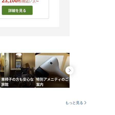
23,100
円
(税込)／
人
〜
詳細を見る
車椅子の方も安心な
特別アメニティのご
大和牛の旨み凝縮☆
旅館
案内
関西風すき焼き
もっと見る