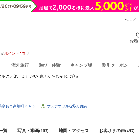
ヘルプ
お気
ー
海外旅行
遊び・体験
キャンプ場
割引クーポン
さるさわ池 よしだや 鹿さんたちがお出迎え
奈良県奈良市高畑町２４６
サステナブルな取り組み
一覧
写真・動画(103)
地図・アクセス
お客さまの声(
493
)