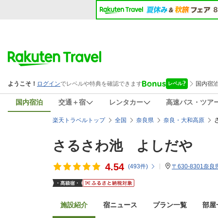
国内宿泊
交通＋宿
レンタカー
高速バス・ツア
楽天トラベルトップ
全国
奈良県
奈良・大和高原
さるさわ池 よしだや
4.54
(
493
件)
〒630-8301
施設紹介
宿ニュース
プラン一覧
部屋