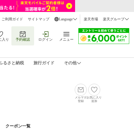
ご利用ガイド
サイトマップ
Language
楽天市場
楽天グループ
に入り
予約確認
ログイン
メニュー
ふるさと納税
旅行ガイド
その他
メルマガ
お気に入り
登録
追加
クーポン一覧