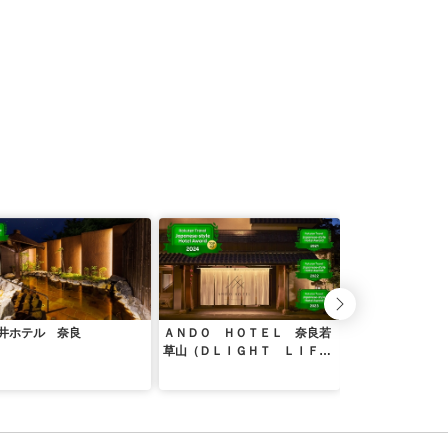
井ホテル 奈良
ＡＮＤＯ ＨＯＴＥＬ 奈良若
ホテル日航奈良
草山（ＤＬＩＧＨＴ ＬＩＦ
Ｅ ＆ ＨＯＴＥＬＳ）