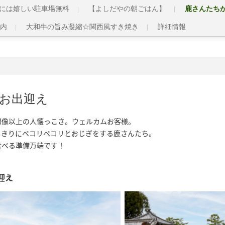
には嬉しい駐車場無料
【よしだやの朝ごはん】
鹿さんたち
内
大和牛の旨み凝縮☆関西風すき焼き
詳細情報
お出迎え
像以上の人懐っこさ。ウェルカムお客様。

きりにペコリペコリとおじぎをする鹿さんたち。

食べる準備万端です！
迎え