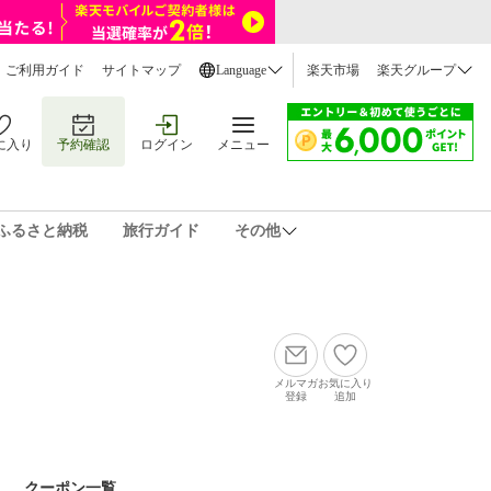
ご利用ガイド
サイトマップ
Language
楽天市場
楽天グループ
に入り
予約確認
ログイン
メニュー
ふるさと納税
旅行ガイド
その他
メルマガ
お気に入り
登録
追加
クーポン一覧