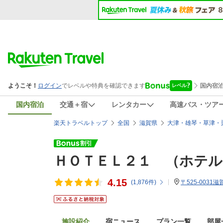
国内宿泊
交通＋宿
レンタカー
高速バス・ツア
楽天トラベルトップ
全国
滋賀県
大津・雄琴・草津・
ＨＯＴＥＬ２１ （ホテル
4.15
(
1,876
件)
〒525-0031
施設紹介
宿ニュース
プラン一覧
部屋