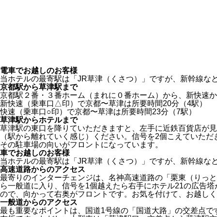
電車でお越しのお客様
当ホテルの最寄駅は「JR草津（くさつ）」ですが、新幹線な
京都駅から草津駅まで
京都駅２番・３番ホーム（まれに０番ホーム）
から、新快速か
新快速（乗車口△印）
で京都〜草津は所要時間20分（4駅）
快速（乗車口○印）
で京都〜草津は所要時間23分（7駅）
草津駅からホテルまで
草津駅の東口
を降りていただきますと、左手に近鉄百貨店が見
（駅から離れていく感じ）ください。信号を2個こえていただ
その駐車場の向いがフロントになっています。
車でお越しのお客様
当ホテルの最寄駅は「JR草津（くさつ）」ですが、新幹線な
高速道路からのアクセス
最寄りのインターチェンジは、名神高速道路の「栗東（りっと
ら一般道に入り、信号を1個越えたら右手にホテル21の広告
ので、向かって右奥がフロントです。お気を付けて、お越しく
一般道からのアクセス
最も重要なポイントは、国道1号線の「国道大路」の交差点で