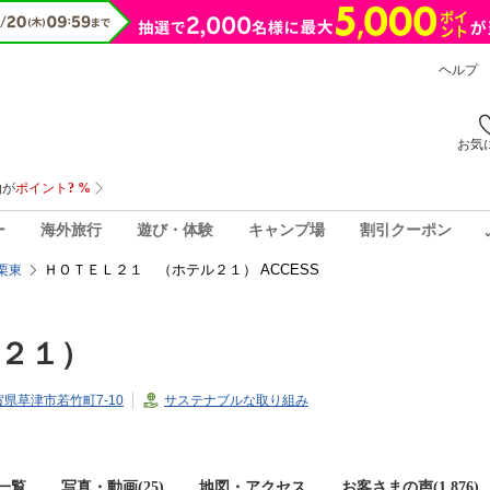
ヘルプ
お気
ー
海外旅行
遊び・体験
キャンプ場
割引クーポン
ＨＯＴＥＬ２１ （ホテル２１） ACCESS
栗東
２１）
滋賀県草津市若竹町7-10
サステナブルな取り組み
一覧
写真・動画(25)
地図・アクセス
お客さまの声(
1,876
)