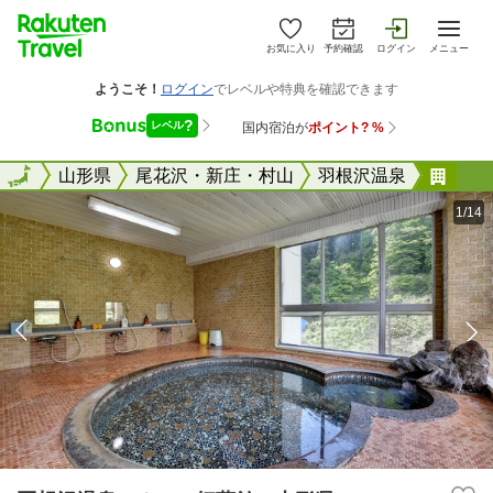
お気に入り
予約確認
ログイン
メニュー
全国
全国
山形県
尾花沢・新庄・村山
羽根沢温泉
羽根
1/14