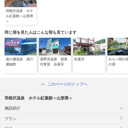
羽根沢温泉 ホテ
ル紅葉館＜山形県
＞
同じ宿を見た人はこんな宿も見ています
湯の瀬温泉 湯の
湯野浜温泉 源泉
松葉荘
わらべ唄の
瀬旅館
付客室 浜泉荘
の原
このページのトップへ
羽根沢温泉 ホテル紅葉館＜山形県＞
施設紹介
プラン