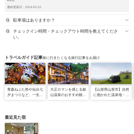
最終更新日：2024-02-22
駐車場はありますか？
チェックイン時間・チェックアウト時間を教えてくださ
い。
トラベルガイド記事
旅に行きたくなる旅行記事をお届け
青森ねぶた祭や仙台七
大正ロマンを感じる銀
【山形県山形市】自然
夕まつりなど、一生に
山温泉のおすすめ観光
に抱かれた温泉地・蔵
一度は行きたい！東北
スポット13選！散策
王で過ごす、スローな
の夏祭り
や食べ歩きも
ヒーリング旅
最近見た宿