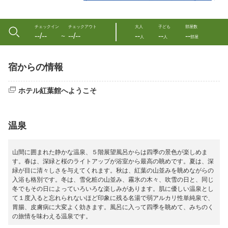
チェックイン
チェックアウト
大人
子ども
部屋数
--/--
--/--
--
--
--
〜
人
人
部屋
宿からの情報
ホテル紅葉館へようこそ
温泉
山間に囲まれた静かな温泉、５階展望風呂からは四季の景色が楽しめま
す。春は、深緑と桜のライトアップが浴室から最高の眺めです。夏は、深
緑が目に清々しさを与えてくれます。秋は、紅葉の山並みを眺めながらの
入浴も格別です。冬は、雪化粧の山並み、霧氷の木々、吹雪の日と、同じ
冬でもその日によっていろいろな楽しみがあります。肌に優しい温泉とし
て１度入ると忘れられないほど印象に残る名湯で弱アルカリ性単純泉で、
胃腸、皮膚病に大変よく効きます。風呂に入って四季を眺めて、みちのく
の旅情を味わえる温泉です。