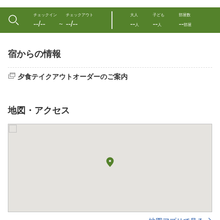
チェックイン
チェックアウト
大人
子ども
部屋数
--/--
--/--
--
--
--
〜
人
人
部屋
宿からの情報
夕食テイクアウトオーダーのご案内
地図・アクセス