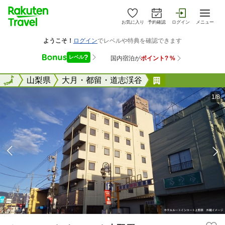
お気に入り
予約確認
ログイン
メニュー
全国
全国
山梨県
大月・都留・道志渓谷
ホテルルートイ
1/8