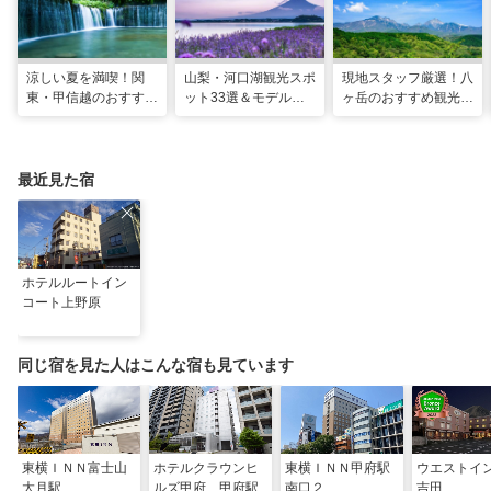
涼しい夏を満喫！関
山梨・河口湖観光スポ
現地スタッフ厳選！八
東・甲信越のおすすめ
ット33選＆モデルコ
ヶ岳のおすすめ観光ス
避暑地14選
ース！絶景や温泉も
ポット18選
最近見た宿
ホテルルートイン
コート上野原
同じ宿を見た人はこんな宿も見ています
東横ＩＮＮ富士山
ホテルクラウンヒ
東横ＩＮＮ甲府駅
ウエストイ
大月駅
ルズ甲府 甲府駅
南口２
吉田