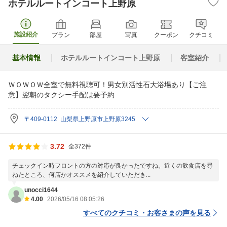
ホテルルートインコート上野原
施設紹介
プラン
部屋
写真
クーポン
クチコミ
基本情報
ホテルルートインコート上野原
客室紹介
ＷＯＷＯＷ全室で無料視聴可！男女別活性石大浴場あり【ご注
意】翌朝のタクシー手配は要予約
〒409-0112 山梨県上野原市上野原3245
3.72
全372件
チェックイン時フロントの方の対応が良かったですね。近くの飲食店を尋
ねたところ、何店かオススメを紹介していただき...
unocci1644
4.00
2026/05/16 08:05:26
すべてのクチコミ・お客さまの声を見る