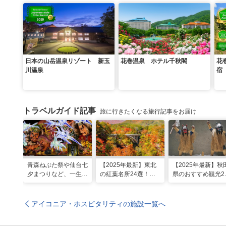
日本の山岳温泉リゾート 新玉
花巻温泉 ホテル千秋閣
花
川温泉
宿
トラベルガイド記事
旅に行きたくなる旅行記事をお届け
青森ねぶた祭や仙台七
【2025年最新】東北
【2025年最新】秋
夕まつりなど、一生に
の紅葉名所24選！見
県のおすすめ観光2
一度は行きたい！東北
頃時期やライトアップ
選！定番・穴場ス
の夏祭り
情報も
トにグルメやお祭
アイコニア・ホスピタリティの施設一覧へ