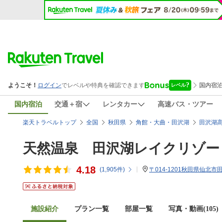
国内宿泊
交通＋宿
レンタカー
高速バス・ツアー
楽天トラベルトップ
全国
秋田県
角館・大曲・田沢湖
田沢湖
天然温泉 田沢湖レイクリゾー
4.18
(
1,905
件)
〒014-1201秋田県仙北市
施設紹介
プラン一覧
部屋一覧
写真・動画(105)