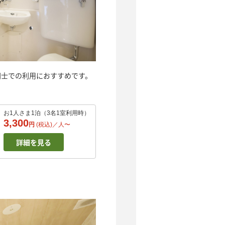
達同士での利用におすすめです。
お1人さま1泊（3名1室利用時）
3,300
円
(税込)／
人
〜
詳細を見る