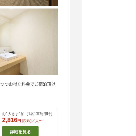
れつつお得な料金でご宿泊頂け
お1人さま1泊（1名1室利用時）
2,816
円
(税込)／
人
〜
詳細を見る