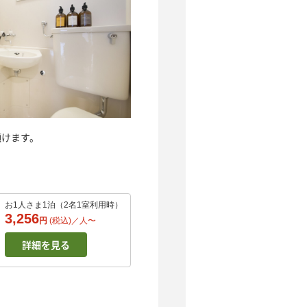
頂けます。
お1人さま1泊（2名1室利用時）
3,256
円
(税込)／
人
〜
詳細を見る