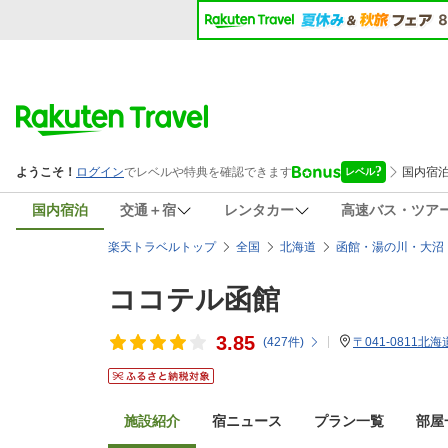
国内宿泊
交通＋宿
レンタカー
高速バス・ツア
楽天トラベルトップ
全国
北海道
函館・湯の川・大沼
ココテル函館
3.85
(
427
件)
〒041-0811北
施設紹介
宿ニュース
プラン一覧
部屋