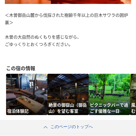
＜木曽御岳山麓から伐採された樹齢千年以上の巨木サワラの囲炉
裏＞
木曽の大自然のぬくもりを感じながら、
ごゆっくりとおくつろぎください。
この宿の情報
絶景の御嶽山（御岳
ピクニックバーで過
風
宿泊体験記
山）を望む客室
ごす優雅な一日
む
このページのトップへ