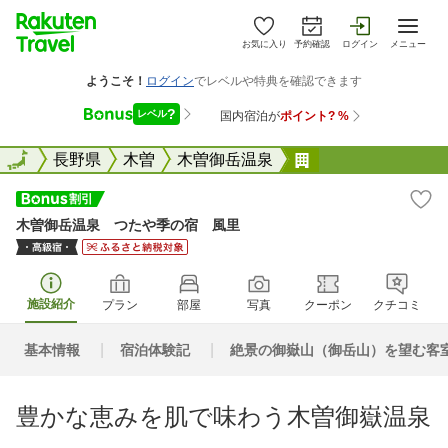
お気に入り
予約確認
ログイン
メニュー
全国
全国
長野県
木曽
木曽御岳温泉
木曽御岳温泉 つ
木曽御岳温泉 つたや季の宿 風里
施設紹介
プラン
部屋
写真
クーポン
クチコミ
基本情報
宿泊体験記
絶景の御嶽山（御岳山）を望む客
豊かな恵みを肌で味わう木曽御嶽温泉