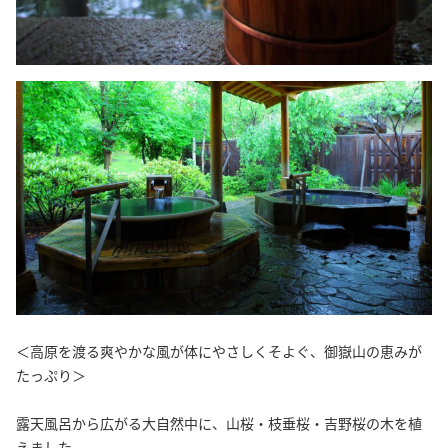
＜高原を渡る爽やかな風が体にやさしくそよぐ、御嶽山の恵みが
たっぷり＞
露天風呂から広がる大自然中に、山桜・枝垂桜・吉野桜の木を植
えました。